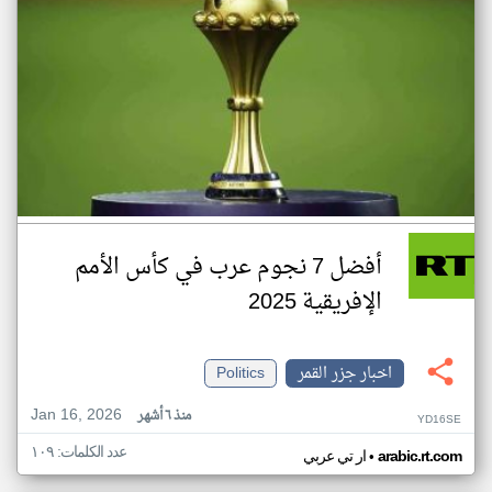
أفضل 7 نجوم عرب في كأس الأمم
الإفريقية 2025
اخبار جزر القمر
Politics
Jan 16, 2026
منذ ٦ أشهر
YD16SE
عدد الكلمات: ١٠٩
•
arabic.rt.com
ار تي عربي