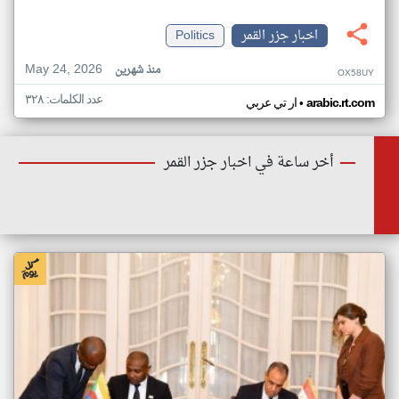
اخبار جزر القمر
Politics
May 24, 2026
منذ شهرين
OX58UY
عدد الكلمات: ٣٢٨
•
arabic.rt.com
ار تي عربي
أخر ساعة في اخبار جزر القمر