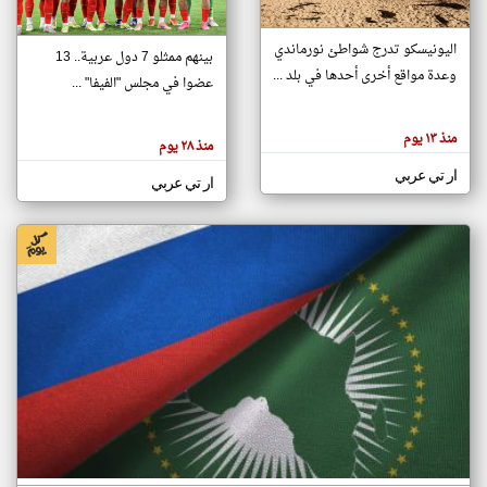
اليونيسكو تدرج شواطئ نورماندي
بينهم ممثلو 7 دول عربية.. 13
klyoum.com
وعدة مواقع أخرى أحدها في بلد ...
تغيير الدولة
عضوا في مجلس "الفيفا" ...
تعبر
مصادر الأخبار من جزر القمر
المقالات
الموجوده
اخبار جزر القمر على مدار الساعة
منذ ١٣ يوم
هنا عن
منذ ٢٨ يوم
وجهة
نظر
أهم اخبار جزر القمر العاجلة والمباشرة
ار تي عربي
كاتبيها.
ار تي عربي