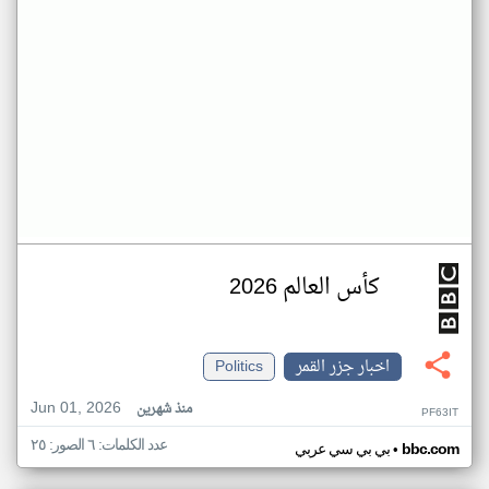
كأس العالم 2026
اخبار جزر القمر
Politics
Jun 01, 2026
منذ شهرين
PF63IT
عدد الكلمات: ٦ الصور: ٢٥
•
bbc.com
بي بي سي عربي