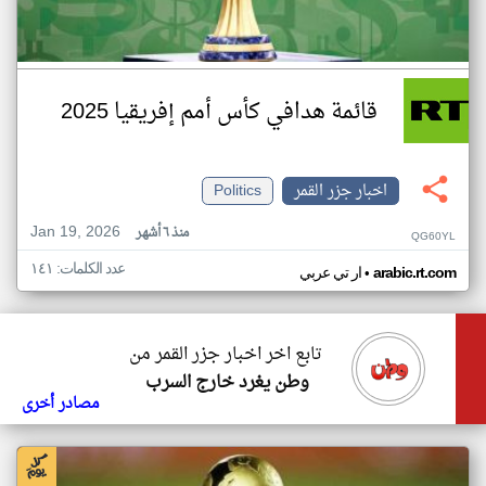
قائمة هدافي كأس أمم إفريقيا 2025
اخبار جزر القمر
Politics
Jan 19, 2026
منذ ٦ أشهر
QG60YL
عدد الكلمات: ١٤١
•
arabic.rt.com
ار تي عربي
تابع اخر اخبار جزر القمر من
وطن يغرد خارج السرب
مصادر أخرى