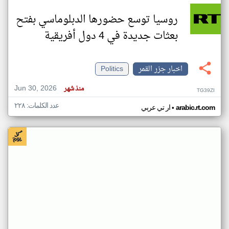
روسيا توسع حضورها الدبلوماسي بفتح
بعثات جديدة في 4 دول أفريقية
اخبار جزر القمر
Politics
Jun 30, 2026
منذ شهر
TG39ZI
عدد الكلمات: ٢٢٨
•
arabic.rt.com
ار تي عربي