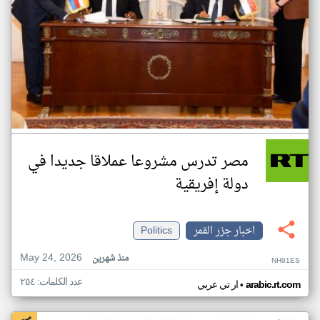
مصر تدرس مشروعا عملاقا جديدا في
دولة إفريقية
اخبار جزر القمر
Politics
May 24, 2026
منذ شهرين
NH91ES
عدد الكلمات: ٢٥٤
•
arabic.rt.com
ار تي عربي