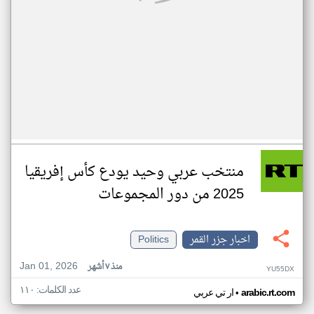
منتخب عربي وحيد يودع كأس إفريقيا
2025 من دور المجموعات
اخبار جزر القمر
Politics
Jan 01, 2026
منذ ٧ أشهر
YU55DX
عدد الكلمات: ١١٠
•
arabic.rt.com
ار تي عربي