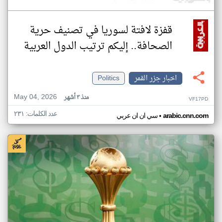
قفزة لافتة لسوريا في تصنيف حرية
الصحافة.. إليكم ترتيب الدول العربية
اخبار جزر القمر
Politics
May 04, 2026
منذ ٣ أشهر
VF17PD
عدد الكلمات: ٢٣١
•
arabic.cnn.com
سي ان ان عربي