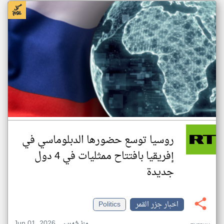
روسيا توسع حضورها الدبلوماسي في
إفريقيا بافتتاح ممثليات في 4 دول
جديدة
اخبار جزر القمر
Politics
Jun 01, 2026