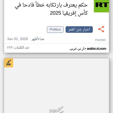
حكم يعترف بارتكابه خطأ فادحا في
كأس إفريقيا 2025
اخبار جزر القمر
Politics
Jan 01, 2026
منذ ٧ أشهر
PG03WV
عدد الكلمات: ٢٢٣
•
arabic.rt.com
ار تي عربي