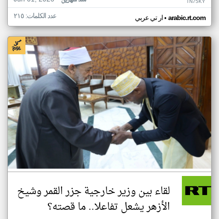
منذ شهرين
TN75KY
عدد الكلمات: ٢١٥
•
arabic.rt.com
ار تي عربي
لقاء بين وزير خارجية جزر القمر وشيخ
الأزهر يشعل تفاعلا.. ما قصته؟