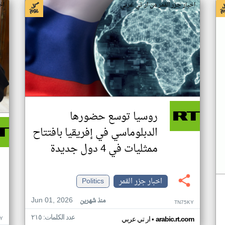
اخبار جزر القمر من ار تي عربي
اخ
روسيا توسع حضورها
الدبلوماسي في إفريقيا بافتتاح
ممثليات في 4 دول جديدة
اخبار جزر القمر
Politics
Jun 01, 2026
منذ شهرين
TN75KY
عدد الكلمات: ٢١٥
•
Y
arabic.rt.com
ار تي عربي