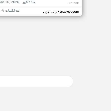
Jan 16, 2026
منذ ٦ أشهر
YD16SE
عدد الكلمات: ١٠٩
•
arabic.rt.com
ار تي عربي