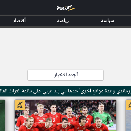
سياسة
رياضة
أقتصاد
أجدد الاخبار
ماندي وعدة مواقع أخرى أحدها في بلد عربي على قائمة التراث العال
اخبار جزر القمر من ار تي عربي
اخ