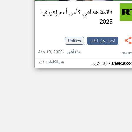
قائمة هدافي كأس أمم إفريقيا
2025
اخبار جزر القمر
Politics
Jan 19, 2026
منذ ٦ أشهر
QG60Y
عدد الكلمات: ١٤١
•
arabic.rt.c
ار تي عربي