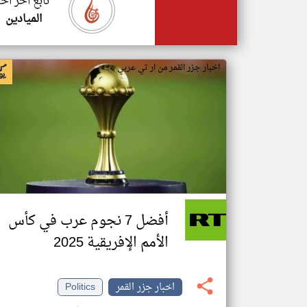
تابع اخر اخب
الميادين
اخبار جزر القمر من ار تي عربي
أفضل 7 نجوم عرب في كأس
الأمم الإفريقية 2025
اخبار جزر القمر
Politics