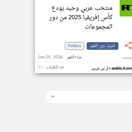
منتخب عربي وحيد يودع
كأس إفريقيا 2025 من دور
المجموعات
اخبار جزر القمر
Politics
Jan 01, 2026
منذ ٧ أشهر
YU55D
عدد الكلمات: ١١٠
•
arabic.rt.c
ار تي عربي