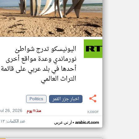
تعبر
المقالات
الموجوده
هنا عن
وجهة
اليونيسكو تدرج شواطئ
نظر
كاتبيها.
نورماندي وعدة مواقع أخرى
أحدها في بلد عربي على قائمة
التراث العالمي
اخبار جزر القمر
Politics
Jul 26, 2026
منذ ١١ يوم
XJ39DF
عدد الكلمات: ٤١٢
•
arabic.rt.com
ار تي عربي