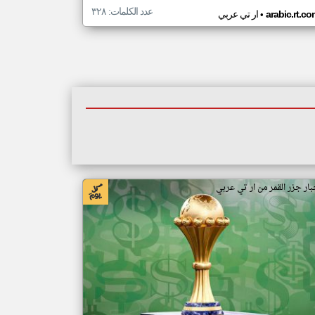
عدد الكلمات: ٣٢٨
•
arabic.rt.c
ار تي عربي
بار جزر القمر من ار تي عربي