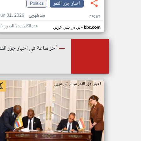
اخبار جزر القمر
Politics
Jun 01, 2026
منذ شهرين
PF63IT
عدد الكلمات: ٦ الصور: ٢٥
•
bbc.com
بي بي سي عربي
أخر ساعة في اخبار جزر القم
اخبار جزر القمر من ار تي عربي