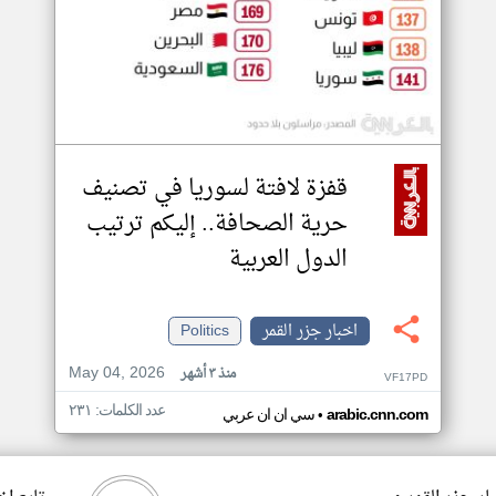
قفزة لافتة لسوريا في تصنيف
حرية الصحافة.. إليكم ترتيب
الدول العربية
اخبار جزر القمر
Politics
May 04, 2026
منذ ٣ أشهر
VF17PD
عدد الكلمات: ٢٣١
•
arabic.cnn.com
سي ان ان عربي