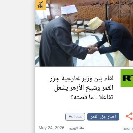
بار جزر القمر من ار تي عربي
لقاء بين وزير خارجية جزر
القمر وشيخ الأزهر يشعل
تفاعلا.. ما قصته؟
اخبار جزر القمر
Politics
May 24, 2026
منذ شهرين
OX58U