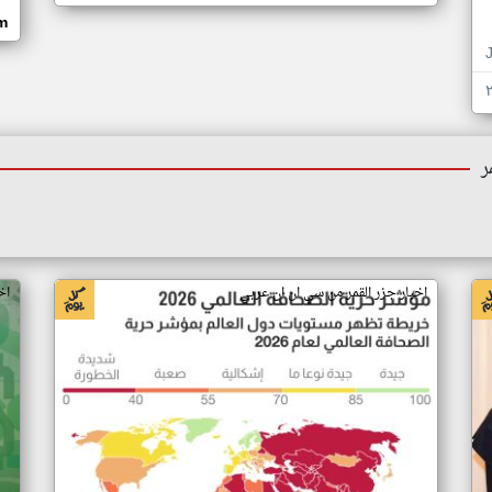
om
ر
اخبار جزر القمر من سي ان ان عربي
اخ