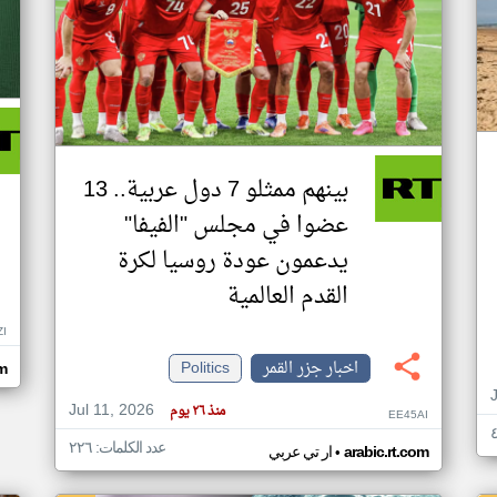
بينهم ممثلو 7 دول عربية.. 13
عضوا في مجلس "الفيفا"
يدعمون عودة روسيا لكرة
القدم العالمية
ZI
اخبار جزر القمر
Politics
om
Jul 11, 2026
منذ ٢٦ يوم
EE45AI
عدد الكلمات: ٢٢٦
•
arabic.rt.com
ار تي عربي