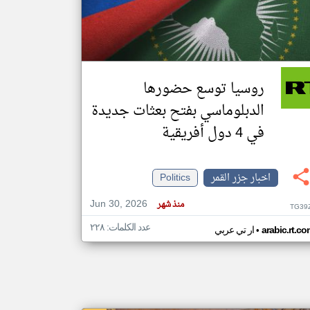
klyoum.com
تغيير الدولة
مصادر الأخبار من جزر القمر
روسيا توسع حضورها
اخبار جزر القمر على مدار الساعة
الدبلوماسي بفتح بعثات جديدة
أهم اخبار جزر القمر العاجلة والمباشرة
في 4 دول أفريقية
اخبار جزر القمر
Politics
Jun 30, 2026
منذ شهر
TG39
عدد الكلمات: ٢٢٨
•
arabic.rt.c
ار تي عربي