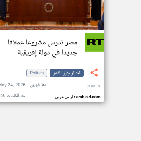
مصر تدرس مشروعا عملاقا
جديدا في دولة إفريقية
اخبار جزر القمر
Politics
May 24, 2026
منذ شهرين
NH91ES
عدد الكلمات: ٢٥٤
•
arabic.rt.com
ار تي عربي