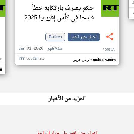
حكم يعترف بارتكابه خطأ
فادحا في كأس إفريقيا 2025
اخبار جزر القمر
Politics
Jan 01, 2026
منذ ٧ أشهر
PG03WV
عدد الكلمات: ٢٢٣
•
X
arabic.rt.com
ار تي عربي
om
المزيد من الأخبار
اخبار جزر القمر على مدار الساعة