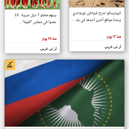
اليونيسكو تدرج شواطئ نورماندي
بينهم ممثلو 7 دول عربية.. 13
klyoum.com
وعدة مواقع أخرى أحدها في بلد ...
تغيير الدولة
عضوا في مجلس "الفيفا" ...
تعبر
مصادر الأخبار من جزر القمر
المقالات
الموجوده
اخبار جزر القمر على مدار الساعة
منذ ١٣ يوم
هنا عن
منذ ٢٨ يوم
وجهة
نظر
أهم اخبار جزر القمر العاجلة والمباشرة
ار تي عربي
كاتبيها.
ار تي عربي