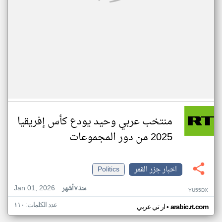
منتخب عربي وحيد يودع كأس إفريقيا
2025 من دور المجموعات
اخبار جزر القمر
Politics
Jan 01, 2026
منذ ٧ أشهر
YU55DX
عدد الكلمات: ١١٠
•
arabic.rt.com
ار تي عربي