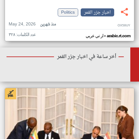
اخبار جزر القمر
Politics
May 24, 2026
منذ شهرين
OX58UY
عدد الكلمات: ٣٢٨
•
arabic.rt.com
ار تي عربي
أخر ساعة في اخبار جزر القمر