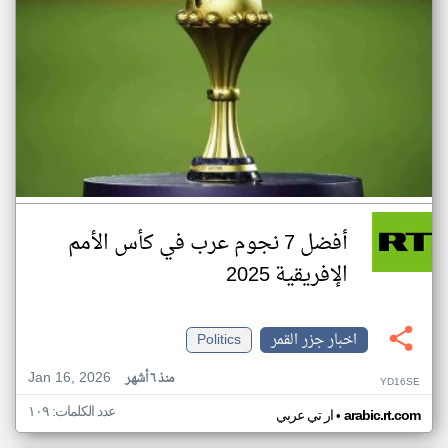
أفضل 7 نجوم عرب في كأس الأمم
الإفريقية 2025
اخبار جزر القمر
Politics
Jan 16, 2026
منذ ٦ أشهر
YD16SE
عدد الكلمات: ١٠٩
•
arabic.rt.com
ار تي عربي