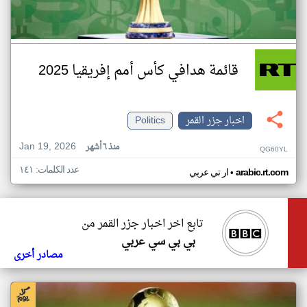
قائمة هدافي كأس أمم إفريقيا 2025
اخبار جزر القمر
Politics
Jan 19, 2026
منذ ٦ أشهر
QG60YL
عدد الكلمات: ١٤١
•
arabic.rt.com
ار تي عربي
تابع اخر اخبار جزر القمر من
بي بي سي عربي
مصادر أخرى