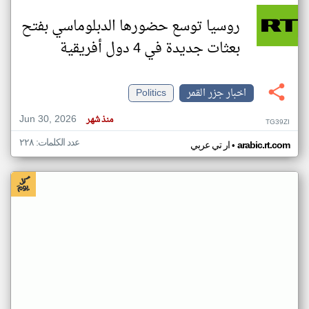
روسيا توسع حضورها الدبلوماسي بفتح
بعثات جديدة في 4 دول أفريقية
اخبار جزر القمر
Politics
Jun 30, 2026
منذ شهر
TG39ZI
عدد الكلمات: ٢٢٨
•
arabic.rt.com
ار تي عربي