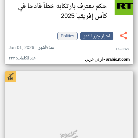
حكم يعترف بارتكابه خطأ فادحا في
كأس إفريقيا 2025
اخبار جزر القمر
Politics
Jan 01, 2026
منذ ٧ أشهر
PG03WV
عدد الكلمات: ٢٢٣
•
arabic.rt.com
ار تي عربي