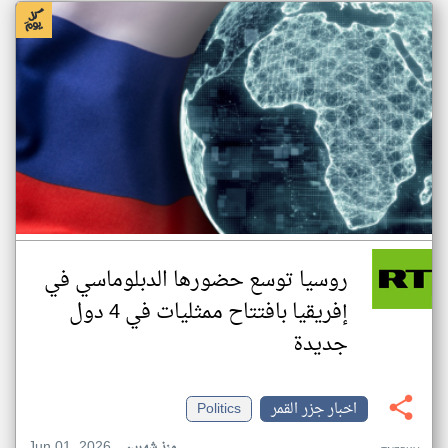
روسيا توسع حضورها الدبلوماسي في
إفريقيا بافتتاح ممثليات في 4 دول
جديدة
اخبار جزر القمر
Politics
Jun 01, 2026