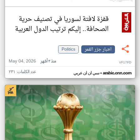
قفزة لافتة لسوريا في تصنيف حرية
الصحافة.. إليكم ترتيب الدول العربية
اخبار جزر القمر
Politics
May 04, 2026
منذ ٣ أشهر
VF17PD
عدد الكلمات: ٢٣١
•
arabic.cnn.com
سي ان ان عربي