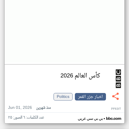
كأس العالم 2026
اخبار جزر القمر
Politics
Jun 01, 2026
منذ شهرين
PF63IT
عدد الكلمات: ٦ الصور: ٢٥
•
bbc.com
بي بي سي عربي