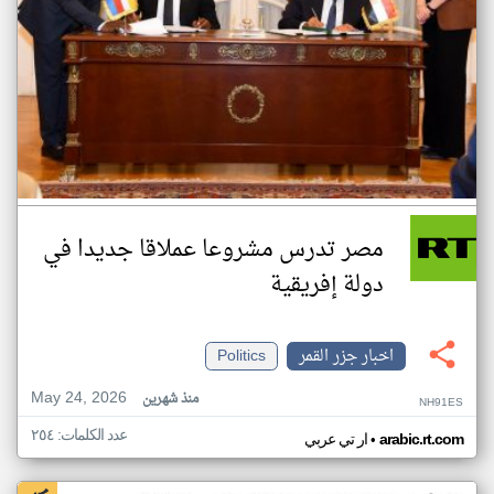
مصر تدرس مشروعا عملاقا جديدا في
دولة إفريقية
اخبار جزر القمر
Politics
May 24, 2026
منذ شهرين
NH91ES
عدد الكلمات: ٢٥٤
•
arabic.rt.com
ار تي عربي