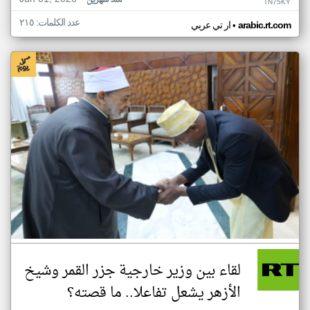
منذ شهرين
TN75KY
عدد الكلمات: ٢١٥
•
arabic.rt.com
ار تي عربي
لقاء بين وزير خارجية جزر القمر وشيخ
الأزهر يشعل تفاعلا.. ما قصته؟