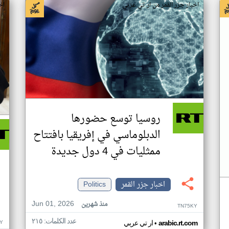
اخبار جزر القمر من ار تي عربي
اخ
روسيا توسع حضورها
الدبلوماسي في إفريقيا بافتتاح
ممثليات في 4 دول جديدة
اخبار جزر القمر
Politics
Jun 01, 2026
منذ شهرين
TN75KY
عدد الكلمات: ٢١٥
•
Y
arabic.rt.com
ار تي عربي