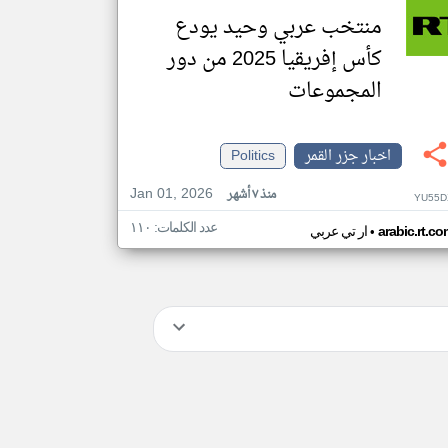
منتخب عربي وحيد يودع
كأس إفريقيا 2025 من دور
المجموعات
اخبار جزر القمر
Politics
Jan 01, 2026
منذ ٧ أشهر
YU55D
عدد الكلمات: ١١٠
•
arabic.rt.c
ار تي عربي