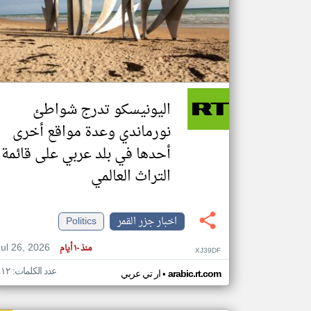
تعبر
المقالات
الموجوده
هنا عن
وجهة
اليونيسكو تدرج شواطئ
نظر
كاتبيها.
نورماندي وعدة مواقع أخرى
أحدها في بلد عربي على قائمة
التراث العالمي
اخبار جزر القمر
Politics
Jul 26, 2026
منذ ١٠ أيام
XJ39DF
عدد الكلمات: ٤١٢
•
arabic.rt.com
ار تي عربي