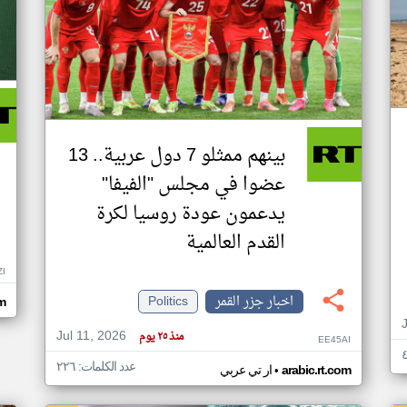
بينهم ممثلو 7 دول عربية.. 13
عضوا في مجلس "الفيفا"
يدعمون عودة روسيا لكرة
القدم العالمية
ZI
اخبار جزر القمر
Politics
om
Jul 11, 2026
منذ ٢٥ يوم
EE45AI
عدد الكلمات: ٢٢٦
•
arabic.rt.com
ار تي عربي