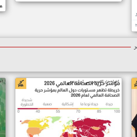
om
ر
اخبار جزر القمر من سي ان ان عربي
اخ