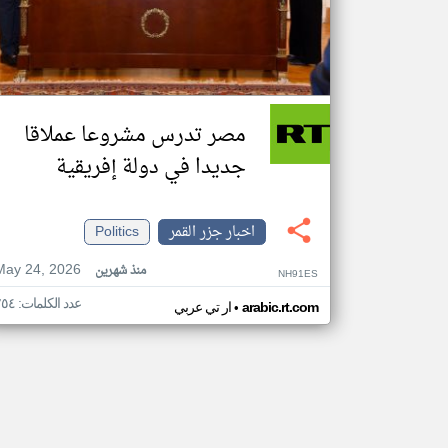
مصر تدرس مشروعا عملاقا
جديدا في دولة إفريقية
اخبار جزر القمر
Politics
May 24, 2026
منذ شهرين
NH91ES
عدد الكلمات: ٢٥٤
•
arabic.rt.com
ار تي عربي