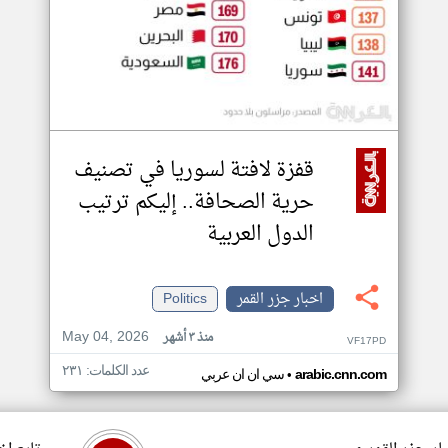
قفزة لافتة لسوريا في تصنيف
حرية الصحافة.. إليكم ترتيب
الدول العربية
اخبار جزر القمر
Politics
May 04, 2026
منذ ٣ أشهر
VF17PD
عدد الكلمات: ٢٣١
•
arabic.cnn.com
سي ان ان عربي