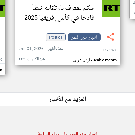
حكم يعترف بارتكابه خطأ
فادحا في كأس إفريقيا 2025
اخبار جزر القمر
Politics
Jan 01, 2026
منذ ٧ أشهر
PG03WV
عدد الكلمات: ٢٢٣
•
X
arabic.rt.com
ار تي عربي
om
المزيد من الأخبار
اخبار جزر القمر على مدار الساعة