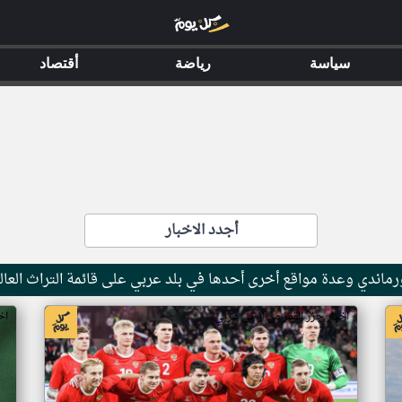
سياسة
رياضة
أقتصاد
أجدد الاخبار
ماندي وعدة مواقع أخرى أحدها في بلد عربي على قائمة التراث العال
اخبار جزر القمر من ار تي عربي
اخ