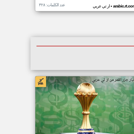
عدد الكلمات: ٣٢٨
•
arabic.rt.c
ار تي عربي
بار جزر القمر من ار تي عربي