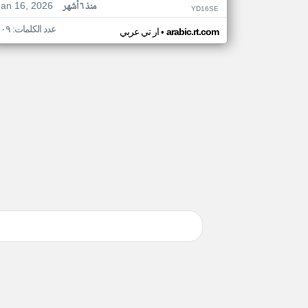
Jan 16, 2026
منذ ٦ أشهر
YD16SE
عدد الكلمات: ١٠٩
•
arabic.rt.com
ار تي عربي