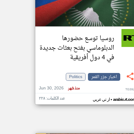
klyoum.com
تغيير الدولة
مصادر الأخبار من جزر القمر
روسيا توسع حضورها
اخبار جزر القمر على مدار الساعة
الدبلوماسي بفتح بعثات جديدة
أهم اخبار جزر القمر العاجلة والمباشرة
في 4 دول أفريقية
اخبار جزر القمر
Politics
Jun 30, 2026
منذ شهر
TG39
عدد الكلمات: ٢٢٨
•
arabic.rt.c
ار تي عربي