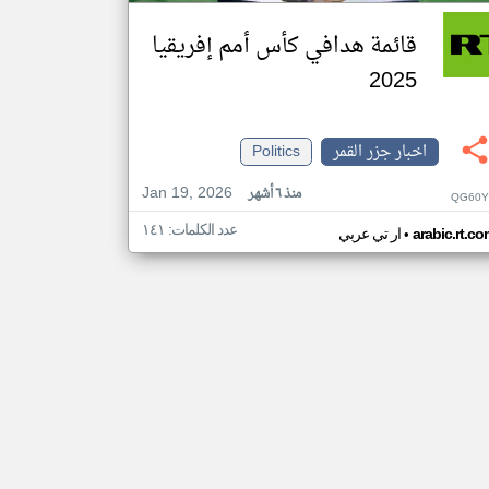
قائمة هدافي كأس أمم إفريقيا
2025
اخبار جزر القمر
Politics
Jan 19, 2026
منذ ٦ أشهر
QG60Y
عدد الكلمات: ١٤١
•
arabic.rt.c
ار تي عربي