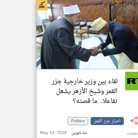
بار جزر القمر من ار تي عربي
لقاء بين وزير خارجية جزر
القمر وشيخ الأزهر يشعل
تفاعلا.. ما قصته؟
اخبار جزر القمر
Politics
May 24, 2026
منذ شهرين
OX58U