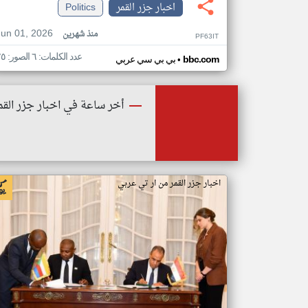
اخبار جزر القمر
Politics
Jun 01, 2026
منذ شهرين
PF63IT
عدد الكلمات: ٦ الصور: ٢٥
•
bbc.com
بي بي سي عربي
أخر ساعة في اخبار جزر القم
اخبار جزر القمر من ار تي عربي