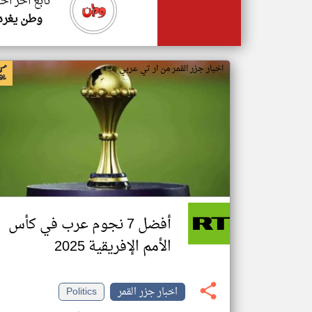
تابع اخر اخب
وطن يغرد
اخبار جزر القمر من ار تي عربي
أفضل 7 نجوم عرب في كأس
الأمم الإفريقية 2025
اخبار جزر القمر
Politics