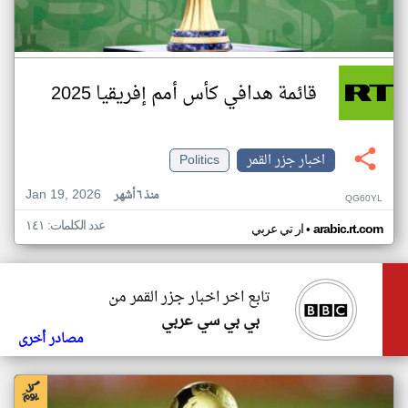
قائمة هدافي كأس أمم إفريقيا 2025
اخبار جزر القمر
Politics
Jan 19, 2026
منذ ٦ أشهر
QG60YL
عدد الكلمات: ١٤١
•
arabic.rt.com
ار تي عربي
تابع اخر اخبار جزر القمر من
بي بي سي عربي
مصادر أخرى