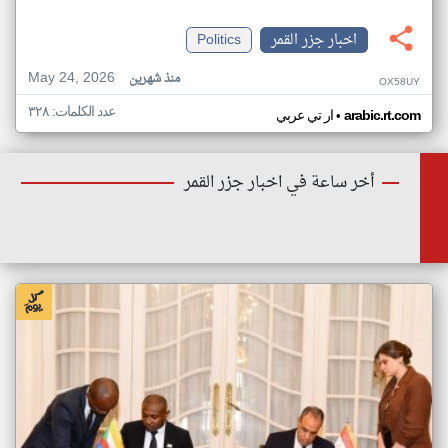
اخبار جزر القمر
Politics
May 24, 2026
منذ شهرين
OX58UY
عدد الكلمات: ٣٢٨
•
arabic.rt.com
ار تي عربي
أخر ساعة في اخبار جزر القمر