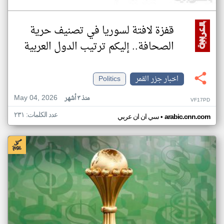
قفزة لافتة لسوريا في تصنيف حرية
الصحافة.. إليكم ترتيب الدول العربية
اخبار جزر القمر
Politics
May 04, 2026
منذ ٣ أشهر
VF17PD
عدد الكلمات: ٢٣١
•
arabic.cnn.com
سي ان ان عربي