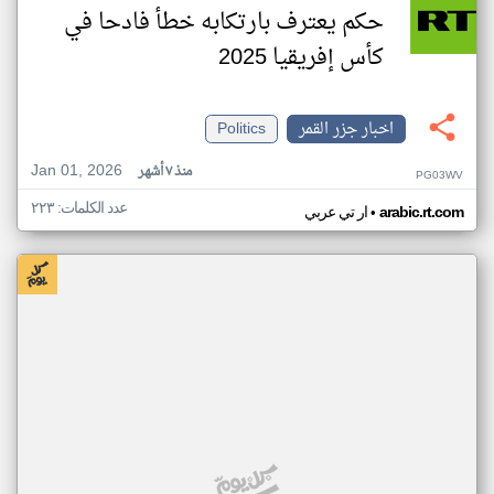
حكم يعترف بارتكابه خطأ فادحا في
كأس إفريقيا 2025
اخبار جزر القمر
Politics
Jan 01, 2026
منذ ٧ أشهر
PG03WV
عدد الكلمات: ٢٢٣
•
arabic.rt.com
ار تي عربي