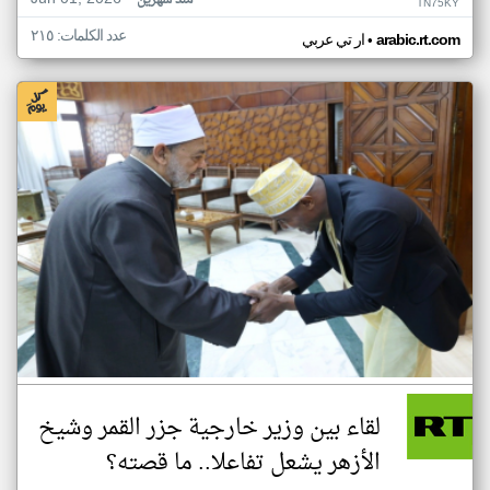
منذ شهرين
TN75KY
عدد الكلمات: ٢١٥
•
arabic.rt.com
ار تي عربي
لقاء بين وزير خارجية جزر القمر وشيخ
الأزهر يشعل تفاعلا.. ما قصته؟