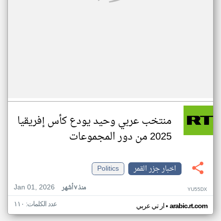
منتخب عربي وحيد يودع كأس إفريقيا
2025 من دور المجموعات
اخبار جزر القمر
Politics
Jan 01, 2026
منذ ٧ أشهر
YU55DX
عدد الكلمات: ١١٠
•
arabic.rt.com
ار تي عربي