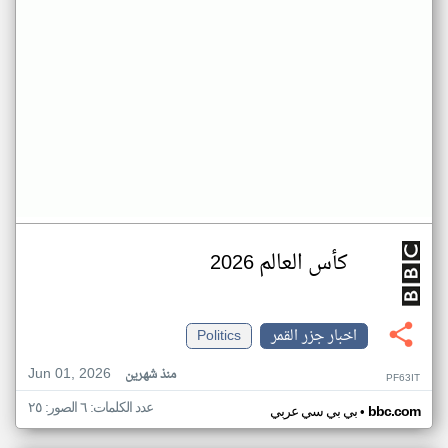
كأس العالم 2026
اخبار جزر القمر
Politics
Jun 01, 2026
منذ شهرين
PF63IT
عدد الكلمات: ٦ الصور: ٢٥
•
bbc.com
بي بي سي عربي