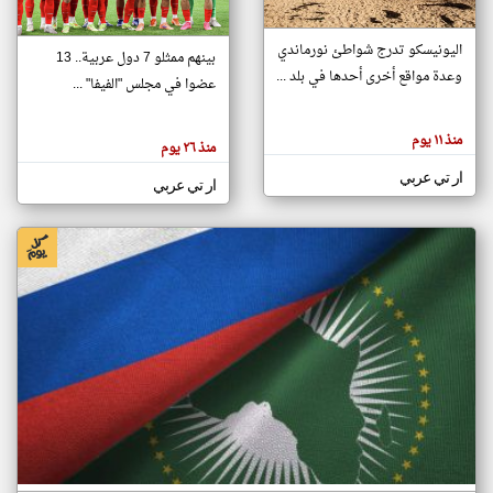
اليونيسكو تدرج شواطئ نورماندي
بينهم ممثلو 7 دول عربية.. 13
klyoum.com
وعدة مواقع أخرى أحدها في بلد ...
تغيير الدولة
عضوا في مجلس "الفيفا" ...
تعبر
مصادر الأخبار من جزر القمر
المقالات
الموجوده
اخبار جزر القمر على مدار الساعة
منذ ١١ يوم
هنا عن
منذ ٢٦ يوم
وجهة
نظر
أهم اخبار جزر القمر العاجلة والمباشرة
ار تي عربي
كاتبيها.
ار تي عربي