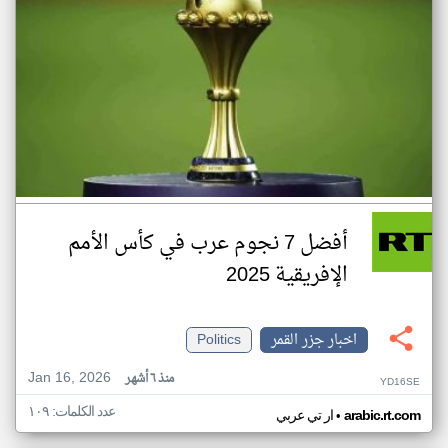
أفضل 7 نجوم عرب في كأس الأمم
الإفريقية 2025
اخبار جزر القمر
Politics
Jan 16, 2026
منذ ٦ أشهر
YD16SE
عدد الكلمات: ١٠٩
•
arabic.rt.com
ار تي عربي