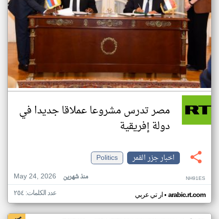
مصر تدرس مشروعا عملاقا جديدا في
دولة إفريقية
اخبار جزر القمر
Politics
May 24, 2026
منذ شهرين
NH91ES
عدد الكلمات: ٢٥٤
•
arabic.rt.com
ار تي عربي