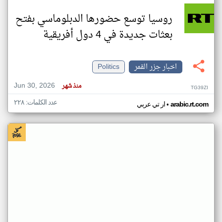
روسيا توسع حضورها الدبلوماسي بفتح
بعثات جديدة في 4 دول أفريقية
اخبار جزر القمر
Politics
Jun 30, 2026
منذ شهر
TG39ZI
عدد الكلمات: ٢٢٨
•
arabic.rt.com
ار تي عربي