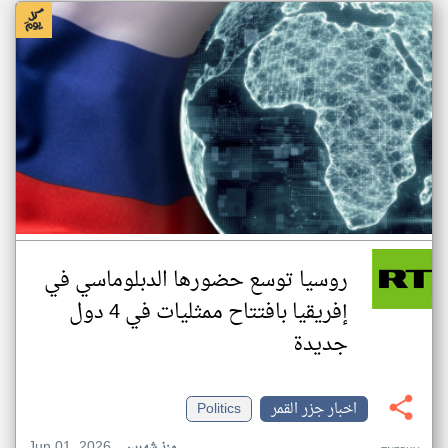
روسيا توسع حضورها الدبلوماسي في
إفريقيا بافتتاح ممثليات في 4 دول
جديدة
اخبار جزر القمر
Politics
Jun 01, 2026