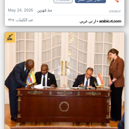
May 24, 2026
منذ شهرين
OX58UY
عدد الكلمات: ٣٢٨
•
arabic.rt.com
ار تي عربي