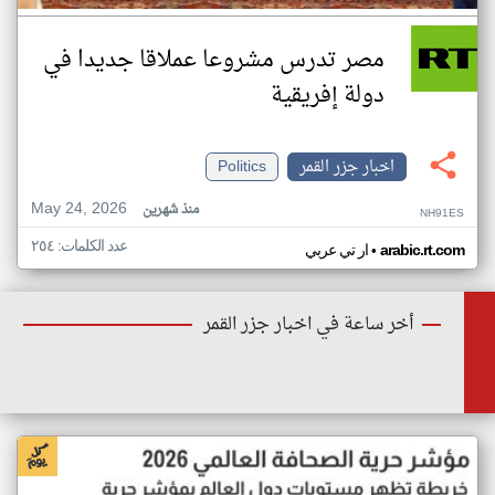
مصر تدرس مشروعا عملاقا جديدا في
دولة إفريقية
اخبار جزر القمر
Politics
May 24, 2026
منذ شهرين
NH91ES
عدد الكلمات: ٢٥٤
•
arabic.rt.com
ار تي عربي
أخر ساعة في اخبار جزر القمر