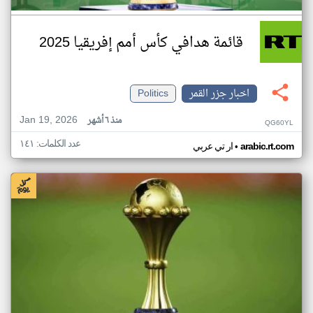
قائمة هدافي كأس أمم إفريقيا 2025
اخبار جزر القمر
Politics
Jan 19, 2026
منذ ٦ أشهر
QG60YL
عدد الكلمات: ١٤١
•
arabic.rt.com
ار تي عربي