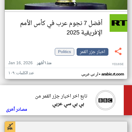
أفضل 7 نجوم عرب في كأس الأمم
الإفريقية 2025
اخبار جزر القمر
Politics
Jan 16, 2026
منذ ٦ أشهر
YD16SE
عدد الكلمات: ١٠٩
•
arabic.rt.com
ار تي عربي
تابع اخر اخبار جزر القمر من
بي بي سي عربي
مصادر أخرى