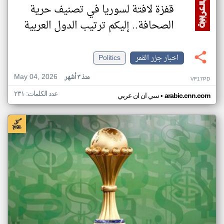
قفزة لافتة لسوريا في تصنيف حرية
الصحافة.. إليكم ترتيب الدول العربية
اخبار جزر القمر
Politics
May 04, 2026
منذ ٣ أشهر
VF17PD
عدد الكلمات: ٢٣١
•
arabic.cnn.com
سي ان ان عربي