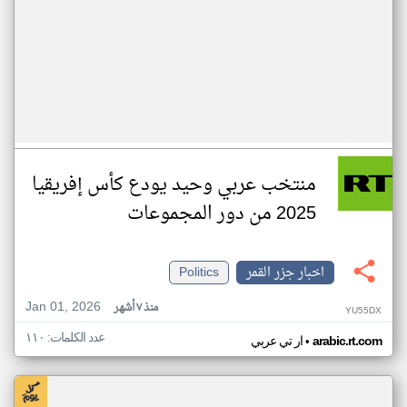
منتخب عربي وحيد يودع كأس إفريقيا
2025 من دور المجموعات
اخبار جزر القمر
Politics
Jan 01, 2026
منذ ٧ أشهر
YU55DX
عدد الكلمات: ١١٠
•
arabic.rt.com
ار تي عربي