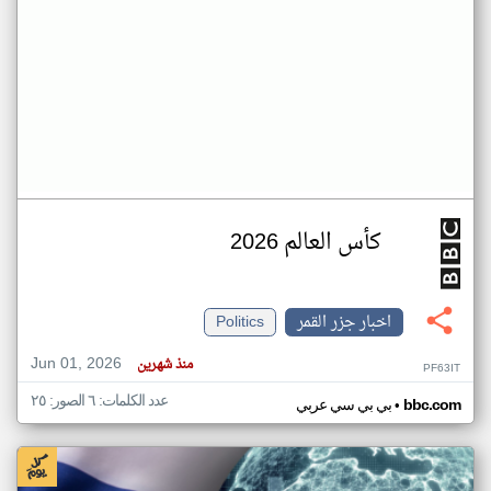
كأس العالم 2026
اخبار جزر القمر
Politics
Jun 01, 2026
منذ شهرين
PF63IT
عدد الكلمات: ٦ الصور: ٢٥
•
bbc.com
بي بي سي عربي