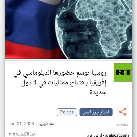
روسيا توسع حضورها الدبلوماسي في
إفريقيا بافتتاح ممثليات في 4 دول
جديدة
اخبار جزر القمر
Politics
Jun 01, 2026
منذ شهرين
TN75KY
عدد الكلمات: ٢١٥
•
arabic.rt.com
ار تي عربي