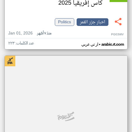
كأس إفريقيا 2025
اخبار جزر القمر
Politics
Jan 01, 2026
منذ ٧ أشهر
PG03WV
عدد الكلمات: ٢٢٣
•
arabic.rt.com
ار تي عربي