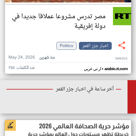
مصر تدرس مشروعا عملاقا جديدا في
دولة إفريقية
اخبار جزر القمر
Politics
May 24, 2026
منذ شهرين
NH91ES
عدد الكلمات: ٢٥٤
•
arabic.rt.com
ار تي عربي
أخر ساعة في اخبار جزر القمر