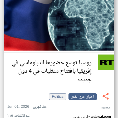
روسيا توسع حضورها الدبلوماسي في
إفريقيا بافتتاح ممثليات في 4 دول
جديدة
اخبار جزر القمر
Politics
Jun 01, 2026
منذ شهرين
TN75KY
عدد الكلمات: ٢١٥
•
arabic.rt.com
ار تي عربي