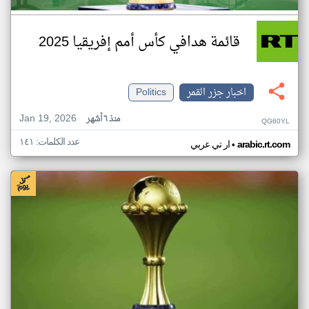
قائمة هدافي كأس أمم إفريقيا 2025
اخبار جزر القمر
Politics
Jan 19, 2026
منذ ٦ أشهر
QG60YL
عدد الكلمات: ١٤١
•
arabic.rt.com
ار تي عربي