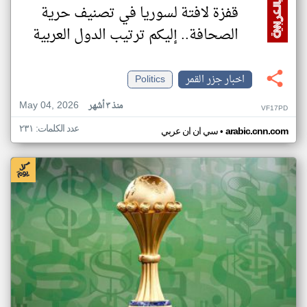
قفزة لافتة لسوريا في تصنيف حرية
الصحافة.. إليكم ترتيب الدول العربية
اخبار جزر القمر
Politics
May 04, 2026
منذ ٣ أشهر
VF17PD
عدد الكلمات: ٢٣١
•
arabic.cnn.com
سي ان ان عربي