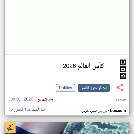
كأس العالم 2026
اخبار جزر القمر
Politics
Jun 01, 2026
منذ شهرين
PF63IT
عدد الكلمات: ٦ الصور: ٢٥
•
bbc.com
بي بي سي عربي