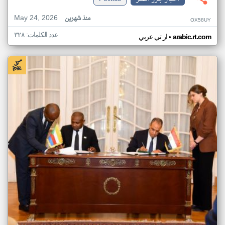
May 24, 2026
منذ شهرين
OX58UY
عدد الكلمات: ٣٢٨
•
arabic.rt.com
ار تي عربي