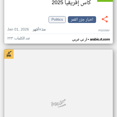
كأس إفريقيا 2025
اخبار جزر القمر
Politics
Jan 01, 2026
منذ ٧ أشهر
PG03WV
عدد الكلمات: ٢٢٣
•
arabic.rt.com
ار تي عربي