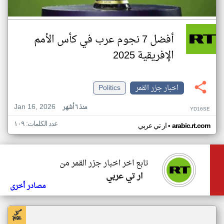
أفضل 7 نجوم عرب في كأس الأمم
الإفريقية 2025
اخبار جزر القمر
Politics
Jan 16, 2026
منذ ٦ أشهر
YD16SE
عدد الكلمات: ١٠٩
•
arabic.rt.com
ار تي عربي
تابع اخر اخبار جزر القمر من
ار تي عربي
مصادر أخرى