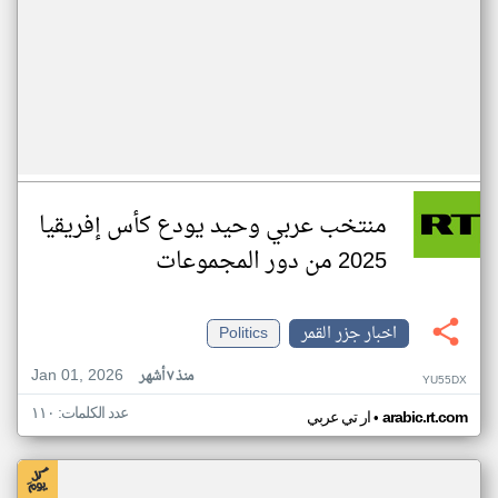
منتخب عربي وحيد يودع كأس إفريقيا
2025 من دور المجموعات
اخبار جزر القمر
Politics
Jan 01, 2026
منذ ٧ أشهر
YU55DX
عدد الكلمات: ١١٠
•
arabic.rt.com
ار تي عربي