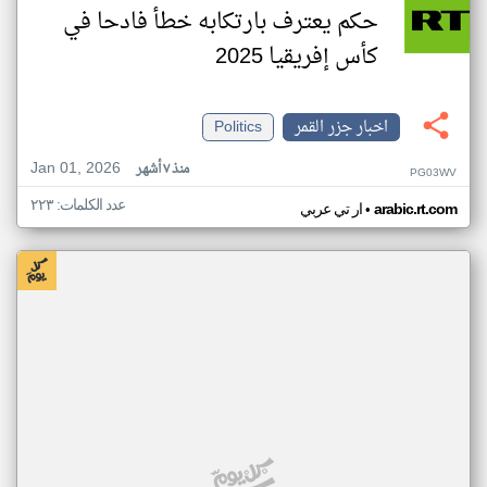
حكم يعترف بارتكابه خطأ فادحا في
كأس إفريقيا 2025
اخبار جزر القمر
Politics
Jan 01, 2026
منذ ٧ أشهر
PG03WV
عدد الكلمات: ٢٢٣
•
arabic.rt.com
ار تي عربي