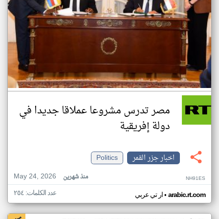
مصر تدرس مشروعا عملاقا جديدا في
دولة إفريقية
اخبار جزر القمر
Politics
May 24, 2026
منذ شهرين
NH91ES
عدد الكلمات: ٢٥٤
•
arabic.rt.com
ار تي عربي