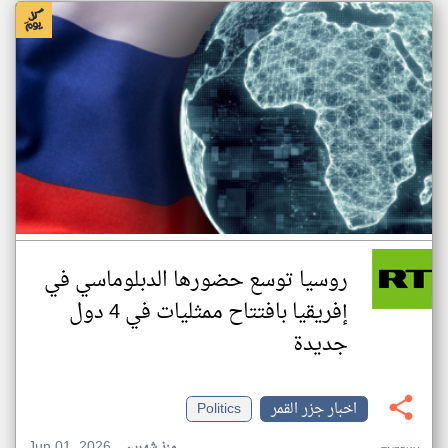
روسيا توسع حضورها الدبلوماسي في
إفريقيا بافتتاح ممثليات في 4 دول
جديدة
اخبار جزر القمر
Politics
Jun 01, 2026