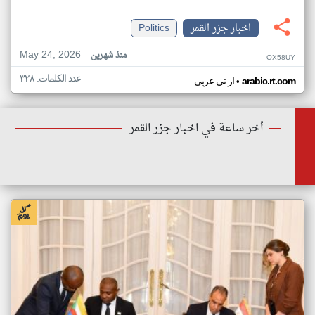
اخبار جزر القمر
Politics
May 24, 2026
منذ شهرين
OX58UY
عدد الكلمات: ٣٢٨
•
arabic.rt.com
ار تي عربي
أخر ساعة في اخبار جزر القمر