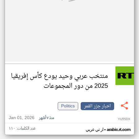
منتخب عربي وحيد يودع كأس إفريقيا
2025 من دور المجموعات
اخبار جزر القمر
Politics
Jan 01, 2026
منذ ٧ أشهر
YU55DX
عدد الكلمات: ١١٠
•
arabic.rt.com
ار تي عربي