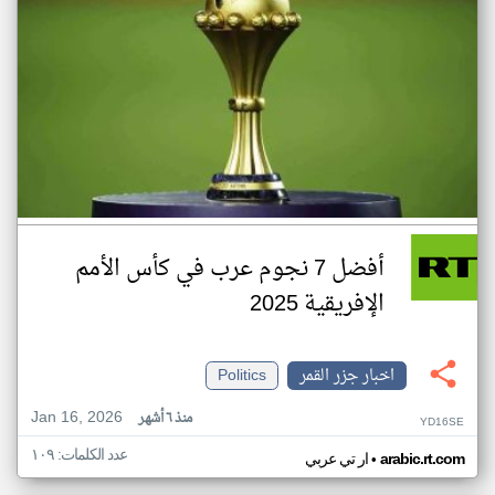
أفضل 7 نجوم عرب في كأس الأمم
الإفريقية 2025
اخبار جزر القمر
Politics
Jan 16, 2026
منذ ٦ أشهر
YD16SE
عدد الكلمات: ١٠٩
•
arabic.rt.com
ار تي عربي