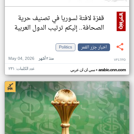
قفزة لافتة لسوريا في تصنيف حرية
الصحافة.. إليكم ترتيب الدول العربية
اخبار جزر القمر
Politics
May 04, 2026
منذ ٣ أشهر
VF17PD
عدد الكلمات: ٢٣١
•
arabic.cnn.com
سي ان ان عربي