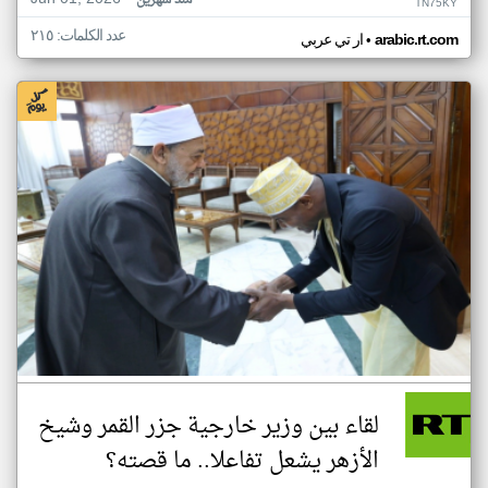
منذ شهرين
TN75KY
عدد الكلمات: ٢١٥
•
arabic.rt.com
ار تي عربي
لقاء بين وزير خارجية جزر القمر وشيخ
الأزهر يشعل تفاعلا.. ما قصته؟