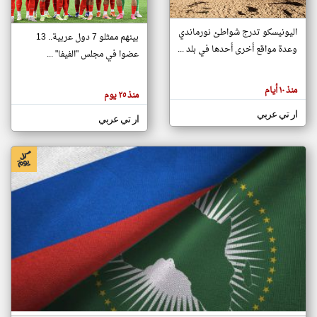
اليونيسكو تدرج شواطئ نورماندي
بينهم ممثلو 7 دول عربية.. 13
klyoum.com
وعدة مواقع أخرى أحدها في بلد ...
تغيير الدولة
عضوا في مجلس "الفيفا" ...
تعبر
مصادر الأخبار من جزر القمر
المقالات
الموجوده
اخبار جزر القمر على مدار الساعة
منذ ١٠ أيام
هنا عن
منذ ٢٥ يوم
وجهة
نظر
أهم اخبار جزر القمر العاجلة والمباشرة
ار تي عربي
كاتبيها.
ار تي عربي