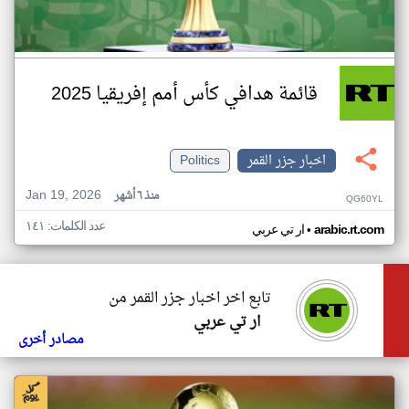
قائمة هدافي كأس أمم إفريقيا 2025
اخبار جزر القمر
Politics
Jan 19, 2026
منذ ٦ أشهر
QG60YL
عدد الكلمات: ١٤١
•
arabic.rt.com
ار تي عربي
تابع اخر اخبار جزر القمر من
ار تي عربي
مصادر أخرى