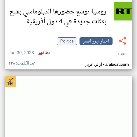
روسيا توسع حضورها الدبلوماسي بفتح
بعثات جديدة في 4 دول أفريقية
اخبار جزر القمر
Politics
Jun 30, 2026
منذ شهر
TG39ZI
عدد الكلمات: ٢٢٨
•
arabic.rt.com
ار تي عربي