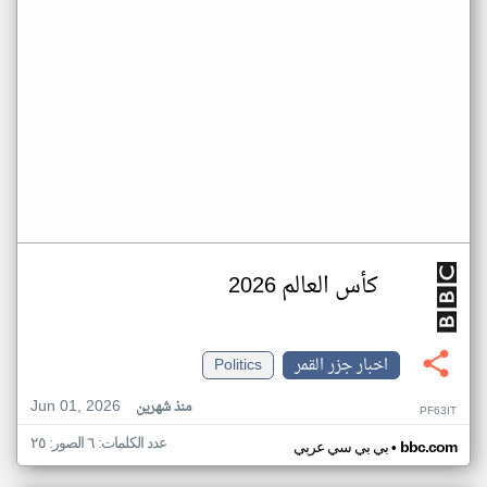
كأس العالم 2026
اخبار جزر القمر
Politics
Jun 01, 2026
منذ شهرين
PF63IT
عدد الكلمات: ٦ الصور: ٢٥
•
bbc.com
بي بي سي عربي