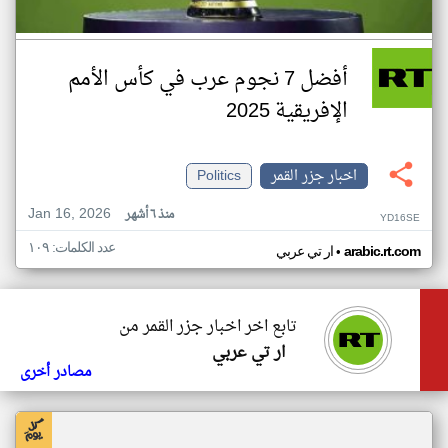
أفضل 7 نجوم عرب في كأس الأمم
الإفريقية 2025
اخبار جزر القمر
Politics
Jan 16, 2026
منذ ٦ أشهر
YD16SE
عدد الكلمات: ١٠٩
•
arabic.rt.com
ار تي عربي
تابع اخر اخبار جزر القمر من
ار تي عربي
مصادر أخرى