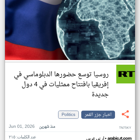
روسيا توسع حضورها الدبلوماسي في
إفريقيا بافتتاح ممثليات في 4 دول
جديدة
اخبار جزر القمر
Politics
Jun 01, 2026
منذ شهرين
TN75KY
عدد الكلمات: ٢١٥
•
arabic.rt.com
ار تي عربي