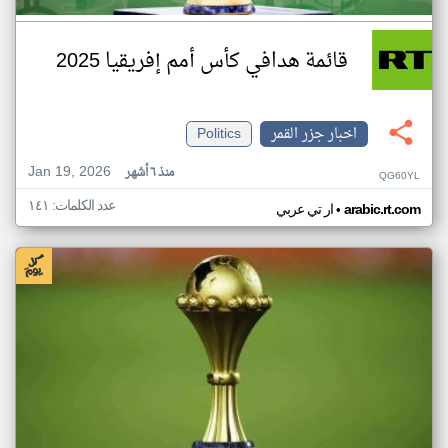
قائمة هدافي كأس أمم إفريقيا 2025
اخبار جزر القمر
Politics
Jan 19, 2026
منذ ٦ أشهر
QG60YL
عدد الكلمات: ١٤١
•
arabic.rt.com
ار تي عربي