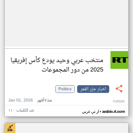
منتخب عربي وحيد يودع كأس إفريقيا
2025 من دور المجموعات
اخبار جزر القمر
Politics
Jan 01, 2026
منذ ٧ أشهر
YU55DX
عدد الكلمات: ١١٠
•
arabic.rt.com
ار تي عربي