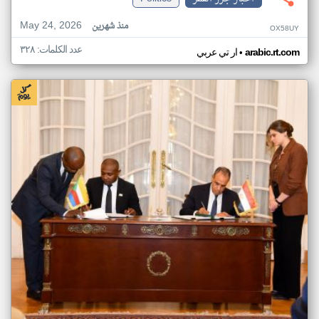
May 24, 2026
منذ شهرين
OX58UY
عدد الكلمات: ٣٢٨
•
arabic.rt.com
ار تي عربي