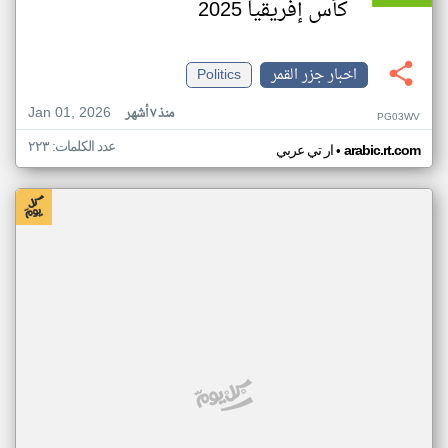
كأس إفريقيا 2025
اخبار جزر القمر
Politics
Jan 01, 2026
منذ ٧ أشهر
PG03WV
عدد الكلمات: ٢٢٣
•
arabic.rt.com
ار تي عربي