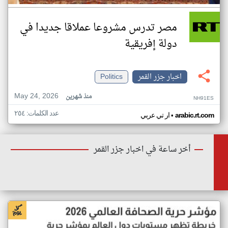
مصر تدرس مشروعا عملاقا جديدا في
دولة إفريقية
اخبار جزر القمر
Politics
May 24, 2026
منذ شهرين
NH91ES
عدد الكلمات: ٢٥٤
•
arabic.rt.com
ار تي عربي
أخر ساعة في اخبار جزر القمر