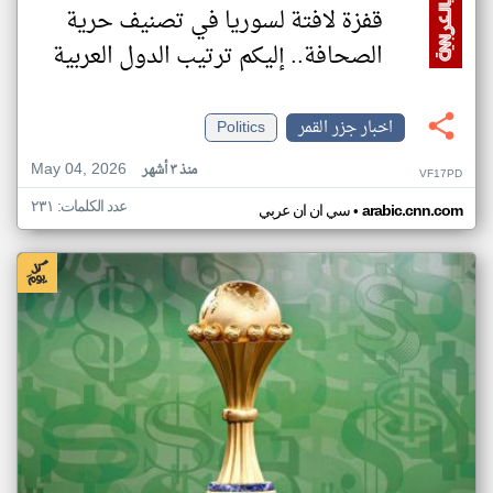
قفزة لافتة لسوريا في تصنيف حرية
الصحافة.. إليكم ترتيب الدول العربية
اخبار جزر القمر
Politics
May 04, 2026
منذ ٣ أشهر
VF17PD
عدد الكلمات: ٢٣١
•
arabic.cnn.com
سي ان ان عربي