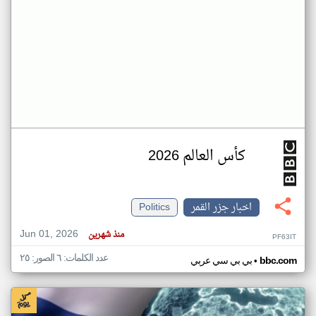
كأس العالم 2026
اخبار جزر القمر
Politics
Jun 01, 2026
منذ شهرين
PF63IT
عدد الكلمات: ٦ الصور: ٢٥
•
bbc.com
بي بي سي عربي