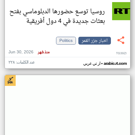
روسيا توسع حضورها الدبلوماسي بفتح
بعثات جديدة في 4 دول أفريقية
اخبار جزر القمر
Politics
Jun 30, 2026
منذ شهر
TG39ZI
عدد الكلمات: ٢٢٨
•
arabic.rt.com
ار تي عربي