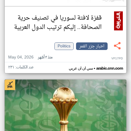
قفزة لافتة لسوريا في تصنيف حرية
الصحافة.. إليكم ترتيب الدول العربية
اخبار جزر القمر
Politics
May 04, 2026
منذ ٣ أشهر
VF17PD
عدد الكلمات: ٢٣١
•
arabic.cnn.com
سي ان ان عربي