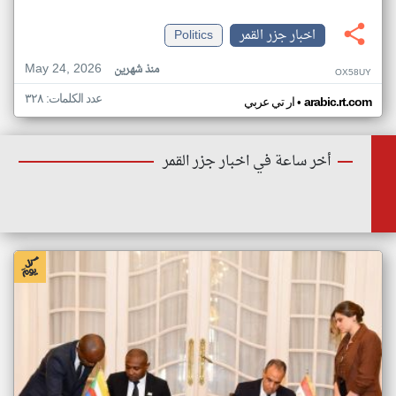
اخبار جزر القمر
Politics
May 24, 2026
منذ شهرين
OX58UY
عدد الكلمات: ٣٢٨
•
arabic.rt.com
ار تي عربي
أخر ساعة في اخبار جزر القمر