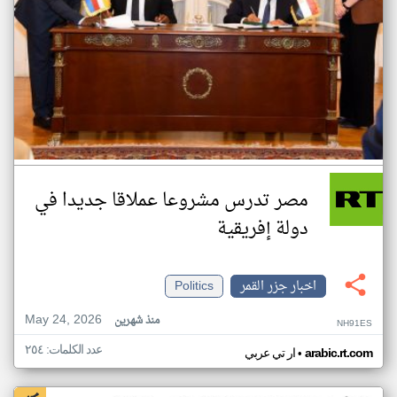
مصر تدرس مشروعا عملاقا جديدا في
دولة إفريقية
اخبار جزر القمر
Politics
May 24, 2026
منذ شهرين
NH91ES
عدد الكلمات: ٢٥٤
•
arabic.rt.com
ار تي عربي