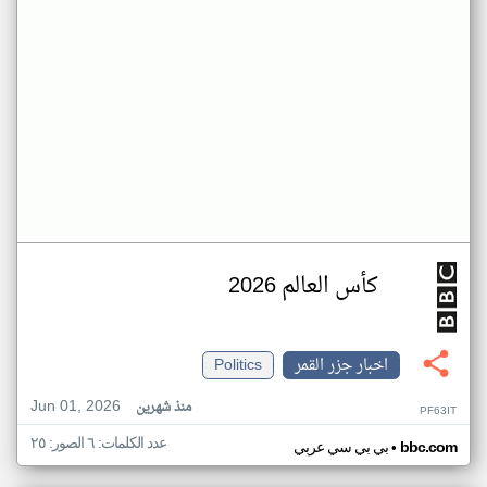
كأس العالم 2026
اخبار جزر القمر
Politics
Jun 01, 2026
منذ شهرين
PF63IT
عدد الكلمات: ٦ الصور: ٢٥
•
bbc.com
بي بي سي عربي