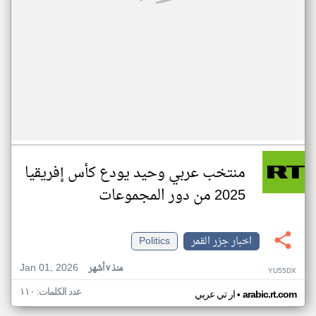
منتخب عربي وحيد يودع كأس إفريقيا
2025 من دور المجموعات
اخبار جزر القمر
Politics
Jan 01, 2026
منذ ٧ أشهر
YU55DX
عدد الكلمات: ١١٠
•
arabic.rt.com
ار تي عربي