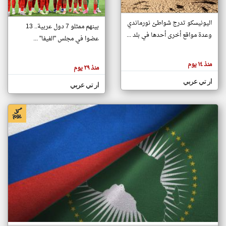
اليونيسكو تدرج شواطئ نورماندي
بينهم ممثلو 7 دول عربية.. 13
klyoum.com
وعدة مواقع أخرى أحدها في بلد ...
تغيير الدولة
عضوا في مجلس "الفيفا" ...
تعبر
مصادر الأخبار من جزر القمر
المقالات
الموجوده
اخبار جزر القمر على مدار الساعة
منذ ١٤ يوم
هنا عن
منذ ٢٩ يوم
وجهة
نظر
أهم اخبار جزر القمر العاجلة والمباشرة
ار تي عربي
كاتبيها.
ار تي عربي