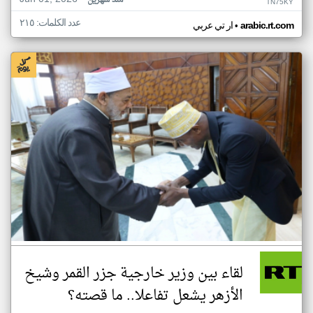
منذ شهرين
TN75KY
عدد الكلمات: ٢١٥
•
arabic.rt.com
ار تي عربي
لقاء بين وزير خارجية جزر القمر وشيخ
الأزهر يشعل تفاعلا.. ما قصته؟