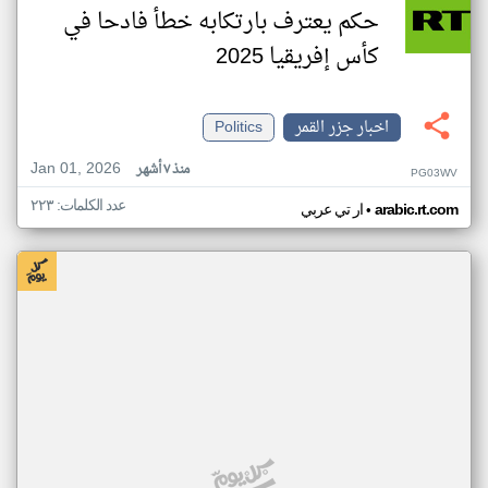
حكم يعترف بارتكابه خطأ فادحا في
كأس إفريقيا 2025
اخبار جزر القمر
Politics
Jan 01, 2026
منذ ٧ أشهر
PG03WV
عدد الكلمات: ٢٢٣
•
arabic.rt.com
ار تي عربي