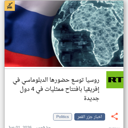
روسيا توسع حضورها الدبلوماسي في
إفريقيا بافتتاح ممثليات في 4 دول
جديدة
اخبار جزر القمر
Politics
Jun 01, 2026