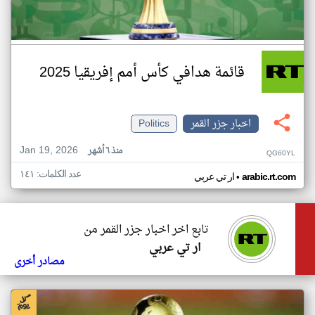
قائمة هدافي كأس أمم إفريقيا 2025
اخبار جزر القمر
Politics
Jan 19, 2026
منذ ٦ أشهر
QG60YL
عدد الكلمات: ١٤١
•
arabic.rt.com
ار تي عربي
تابع اخر اخبار جزر القمر من
ار تي عربي
مصادر أخرى