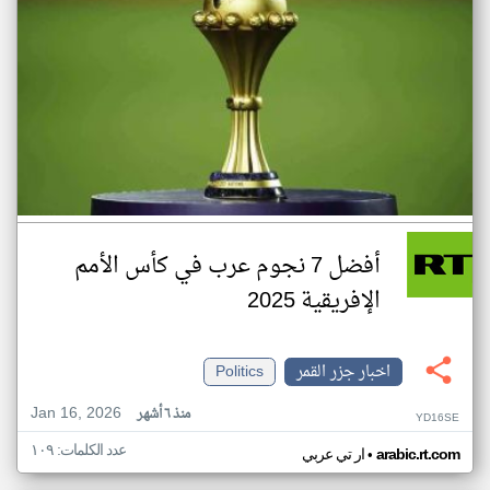
أفضل 7 نجوم عرب في كأس الأمم
الإفريقية 2025
اخبار جزر القمر
Politics
Jan 16, 2026
منذ ٦ أشهر
YD16SE
عدد الكلمات: ١٠٩
•
arabic.rt.com
ار تي عربي