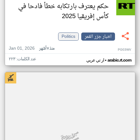
حكم يعترف بارتكابه خطأ فادحا في
كأس إفريقيا 2025
اخبار جزر القمر
Politics
Jan 01, 2026
منذ ٧ أشهر
PG03WV
عدد الكلمات: ٢٢٣
•
arabic.rt.com
ار تي عربي