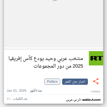
منتخب عربي وحيد يودع كأس إفريقيا
2025 من دور المجموعات
اخبار جزر القمر
Politics
Jan 01, 2026
منذ ٧ أشهر
YU55DX
عدد الكلمات: ١١٠
•
arabic.rt.com
ار تي عربي