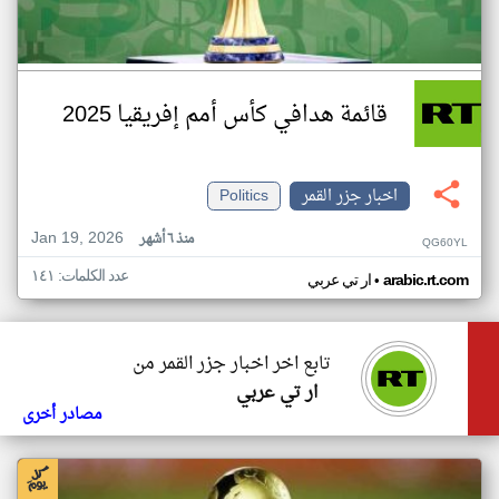
قائمة هدافي كأس أمم إفريقيا 2025
اخبار جزر القمر
Politics
Jan 19, 2026
منذ ٦ أشهر
QG60YL
عدد الكلمات: ١٤١
•
arabic.rt.com
ار تي عربي
تابع اخر اخبار جزر القمر من
ار تي عربي
مصادر أخرى