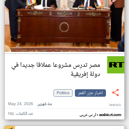
مصر تدرس مشروعا عملاقا جديدا في
دولة إفريقية
اخبار جزر القمر
Politics
May 24, 2026
منذ شهرين
NH91ES
عدد الكلمات: ٢٥٤
•
arabic.rt.com
ار تي عربي