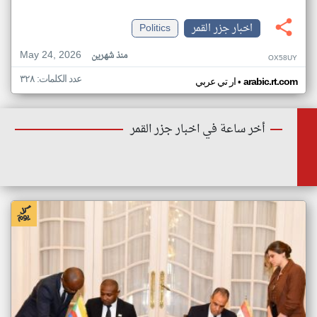
اخبار جزر القمر
Politics
May 24, 2026
منذ شهرين
OX58UY
عدد الكلمات: ٣٢٨
•
arabic.rt.com
ار تي عربي
أخر ساعة في اخبار جزر القمر