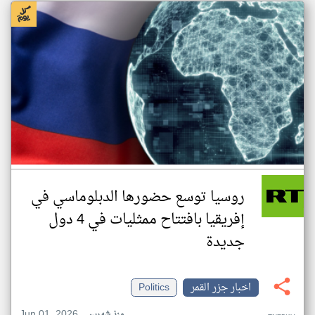
روسيا توسع حضورها الدبلوماسي في
إفريقيا بافتتاح ممثليات في 4 دول
جديدة
اخبار جزر القمر
Politics
Jun 01, 2026