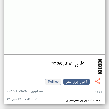
كأس العالم 2026
اخبار جزر القمر
Politics
Jun 01, 2026
منذ شهرين
PF63IT
عدد الكلمات: ٦ الصور: ٢٥
•
bbc.com
بي بي سي عربي