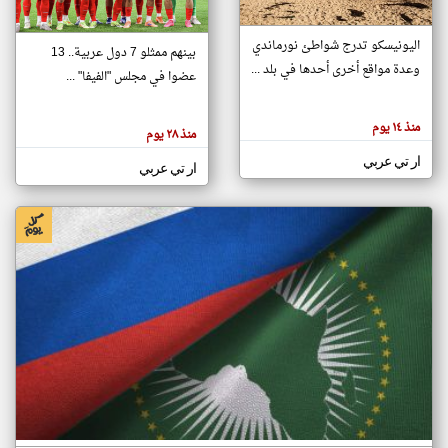
اليونيسكو تدرج شواطئ نورماندي
بينهم ممثلو 7 دول عربية.. 13
klyoum.com
وعدة مواقع أخرى أحدها في بلد ...
تغيير الدولة
عضوا في مجلس "الفيفا" ...
تعبر
مصادر الأخبار من جزر القمر
المقالات
الموجوده
اخبار جزر القمر على مدار الساعة
منذ ١٤ يوم
هنا عن
منذ ٢٨ يوم
وجهة
نظر
أهم اخبار جزر القمر العاجلة والمباشرة
ار تي عربي
كاتبيها.
ار تي عربي