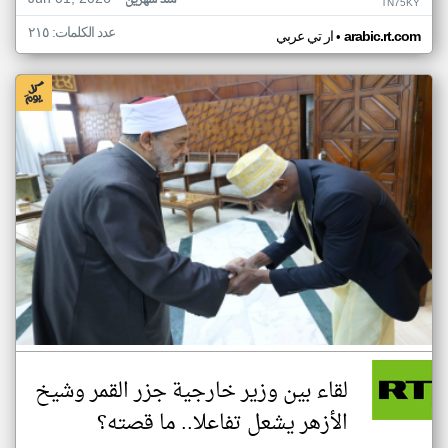
منذ شهرين
TN75KY
عدد الكلمات: ٢١٥
•
arabic.rt.com
ار تي عربي
لقاء بين وزير خارجية جزر القمر وشيخ
الأزهر يشعل تفاعلا.. ما قصته؟