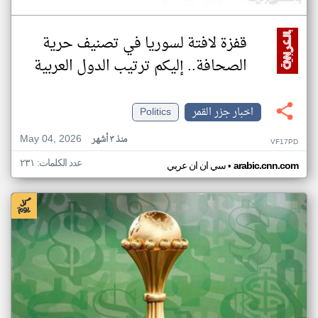
قفزة لافتة لسوريا في تصنيف حرية
الصحافة.. إليكم ترتيب الدول العربية
اخبار جزر القمر
Politics
May 04, 2026
منذ ٣ أشهر
VF17PD
عدد الكلمات: ٢٣١
•
arabic.cnn.com
سي ان ان عربي