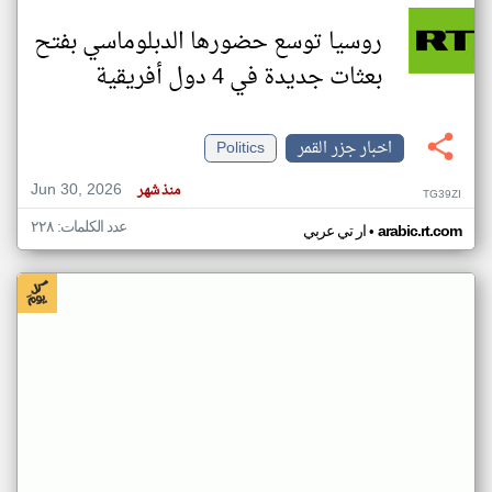
روسيا توسع حضورها الدبلوماسي بفتح
بعثات جديدة في 4 دول أفريقية
اخبار جزر القمر
Politics
Jun 30, 2026
منذ شهر
TG39ZI
عدد الكلمات: ٢٢٨
•
arabic.rt.com
ار تي عربي