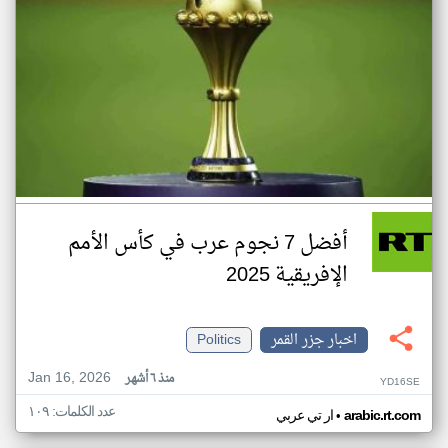
أفضل 7 نجوم عرب في كأس الأمم
الإفريقية 2025
اخبار جزر القمر
Politics
Jan 16, 2026
منذ ٦ أشهر
YD16SE
عدد الكلمات: ١٠٩
•
arabic.rt.com
ار تي عربي