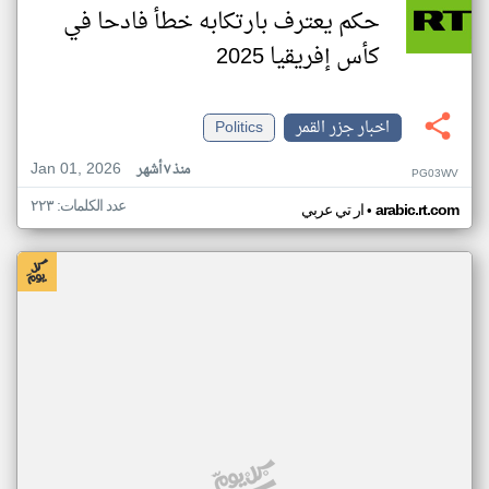
حكم يعترف بارتكابه خطأ فادحا في
كأس إفريقيا 2025
اخبار جزر القمر
Politics
Jan 01, 2026
منذ ٧ أشهر
PG03WV
عدد الكلمات: ٢٢٣
•
arabic.rt.com
ار تي عربي