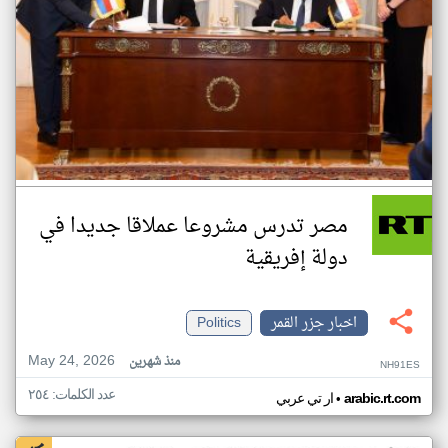
مصر تدرس مشروعا عملاقا جديدا في
دولة إفريقية
اخبار جزر القمر
Politics
May 24, 2026
منذ شهرين
NH91ES
عدد الكلمات: ٢٥٤
•
arabic.rt.com
ار تي عربي