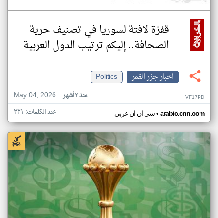
قفزة لافتة لسوريا في تصنيف حرية
الصحافة.. إليكم ترتيب الدول العربية
اخبار جزر القمر
Politics
May 04, 2026
منذ ٣ أشهر
VF17PD
عدد الكلمات: ٢٣١
•
arabic.cnn.com
سي ان ان عربي