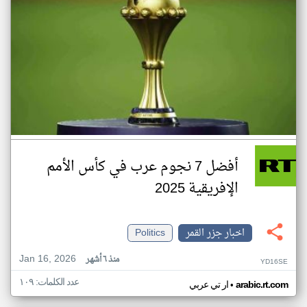
أفضل 7 نجوم عرب في كأس الأمم
الإفريقية 2025
اخبار جزر القمر
Politics
Jan 16, 2026
منذ ٦ أشهر
YD16SE
عدد الكلمات: ١٠٩
•
arabic.rt.com
ار تي عربي