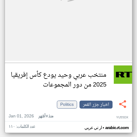
منتخب عربي وحيد يودع كأس إفريقيا
2025 من دور المجموعات
اخبار جزر القمر
Politics
Jan 01, 2026
منذ ٧ أشهر
YU55DX
عدد الكلمات: ١١٠
•
arabic.rt.com
ار تي عربي