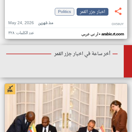
اخبار جزر القمر
Politics
May 24, 2026
منذ شهرين
OX58UY
عدد الكلمات: ٣٢٨
•
arabic.rt.com
ار تي عربي
أخر ساعة في اخبار جزر القمر