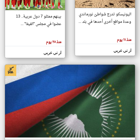
اليونيسكو تدرج شواطئ نورماندي
بينهم ممثلو 7 دول عربية.. 13
klyoum.com
وعدة مواقع أخرى أحدها في بلد ...
تغيير الدولة
عضوا في مجلس "الفيفا" ...
تعبر
مصادر الأخبار من جزر القمر
المقالات
الموجوده
اخبار جزر القمر على مدار الساعة
منذ ١١ يوم
هنا عن
منذ ٢٥ يوم
وجهة
نظر
أهم اخبار جزر القمر العاجلة والمباشرة
ار تي عربي
كاتبيها.
ار تي عربي