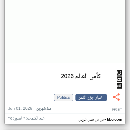
كأس العالم 2026
اخبار جزر القمر
Politics
Jun 01, 2026
منذ شهرين
PF63IT
عدد الكلمات: ٦ الصور: ٢٥
•
bbc.com
بي بي سي عربي