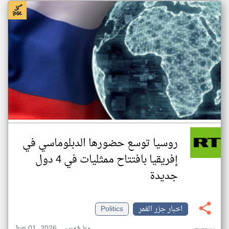
روسيا توسع حضورها الدبلوماسي في
إفريقيا بافتتاح ممثليات في 4 دول
جديدة
اخبار جزر القمر
Politics
Jun 01, 2026