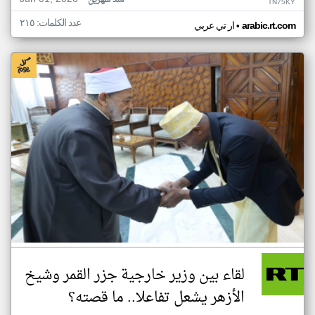
منذ شهرين
TN75KY
عدد الكلمات: ٢١٥
•
arabic.rt.com
ار تي عربي
لقاء بين وزير خارجية جزر القمر وشيخ
الأزهر يشعل تفاعلا.. ما قصته؟