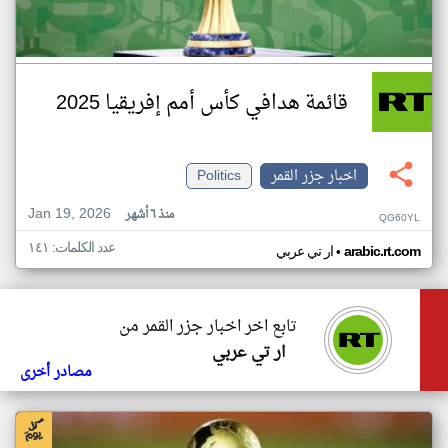
قائمة هدافي كأس أمم إفريقيا 2025
اخبار جزر القمر
Politics
Jan 19, 2026
منذ ٦ أشهر
QG60YL
عدد الكلمات: ١٤١
•
arabic.rt.com
ار تي عربي
تابع اخر اخبار جزر القمر من
ار تي عربي
مصادر أخرى