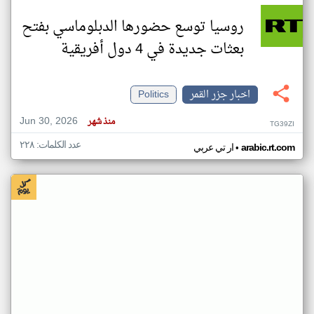
روسيا توسع حضورها الدبلوماسي بفتح
بعثات جديدة في 4 دول أفريقية
اخبار جزر القمر
Politics
Jun 30, 2026
منذ شهر
TG39ZI
عدد الكلمات: ٢٢٨
•
arabic.rt.com
ار تي عربي