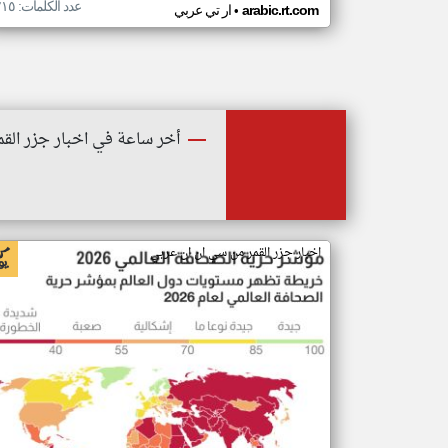
عدد الكلمات: ٢١٥
•
arabic.rt.com
ار تي عربي
أخر ساعة في اخبار جزر القم
اخبار جزر القمر من سي ان ان عربي