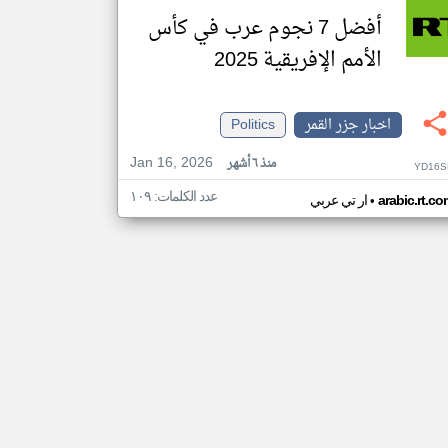
أفضل 7 نجوم عرب في كأس
الأمم الإفريقية 2025
اخبار جزر القمر
Politics
Jan 16, 2026
منذ ٦ أشهر
YD16S
عدد الكلمات: ١٠٩
•
arabic.rt.c
ار تي عربي