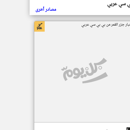
ي سي عربي
مصادر أخرى
بار جزر القمر من بي بي سي عربي