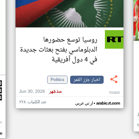
روسيا توسع حضورها
الدبلوماسي بفتح بعثات جديدة
في 4 دول أفريقية
اخبار جزر القمر
Politics
Jun 30, 2026
منذ شهر
TG39ZI
عدد الكلمات: ٢٢٨
•
arabic.rt.com
ار تي عربي
IT
m