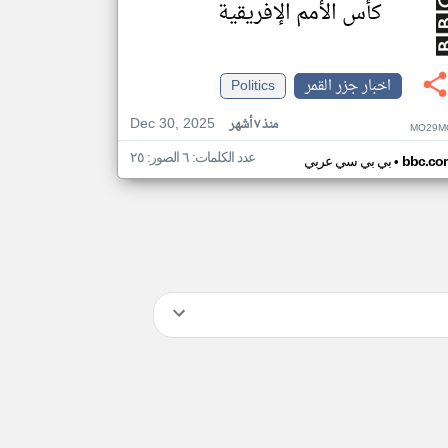
كأس الأمم الإفريقية
اخبار جزر القمر
Politics
Dec 30, 2025
منذ ٧ أشهر
MO29M
عدد الكلمات: ٦ الصور: ٢٥
•
bbc.co
بي بي سي عربي