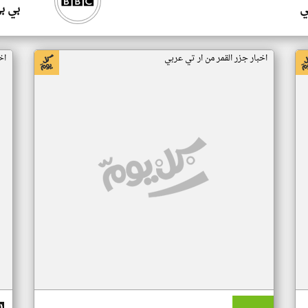
ي
بي ب
اخبار جزر القمر من ار تي عربي
اخ