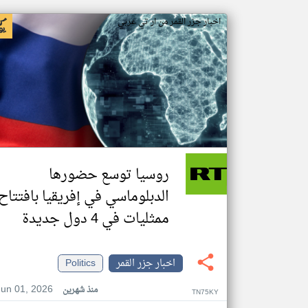
اخبار جزر القمر من ار تي عربي
روسيا توسع حضورها
الدبلوماسي في إفريقيا بافتتاح
ممثليات في 4 دول جديدة
اخبار جزر القمر
Politics
Jun 01, 2026
منذ شهرين
TN75KY