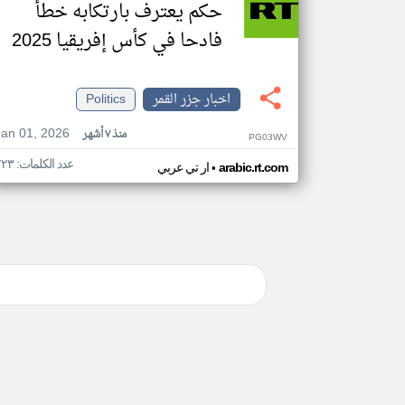
حكم يعترف بارتكابه خطأ
فادحا في كأس إفريقيا 2025
اخبار جزر القمر
Politics
Jan 01, 2026
منذ ٧ أشهر
PG03WV
عدد الكلمات: ٢٢٣
•
arabic.rt.com
ار تي عربي