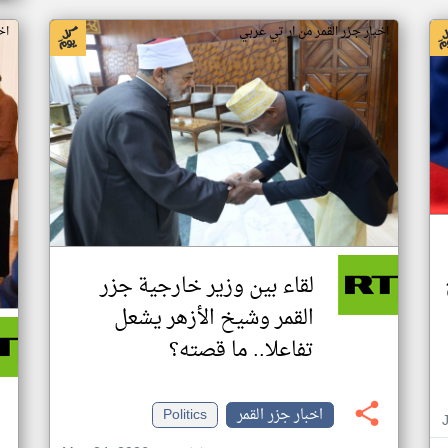
اخبار جزر القمر من ار تي عربي
اخ
لقاء بين وزير خارجية جزر
القمر وشيخ الأزهر يشعل
تفاعلا.. ما قصته؟
اخبار جزر القمر
Politics