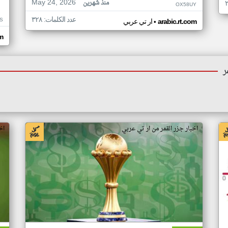
May 24, 2026
منذ شهرين
OX58UY
عدد الكلمات: ٣٢٨
S
•
arabic.rt.com
ار تي عربي
om
ر
اخبار جزر القمر من ار تي عربي
اخ