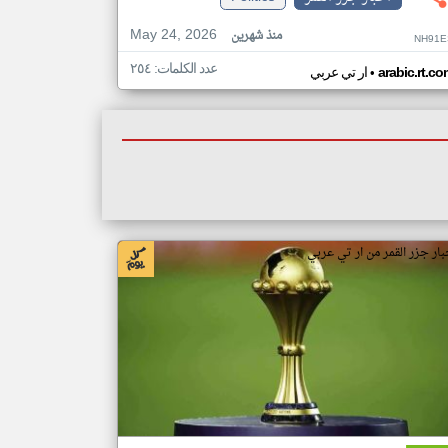
May 24, 2026
منذ شهرين
NH91E
عدد الكلمات: ٢٥٤
•
arabic.rt.c
ار تي عربي
بار جزر القمر من ار تي عربي