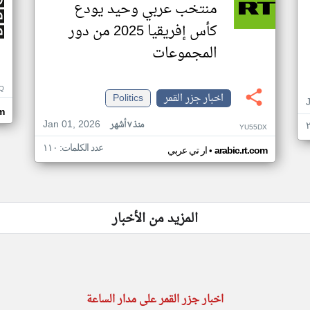
منتخب عربي وحيد يودع
كأس إفريقيا 2025 من دور
المجموعات
Q
اخبار جزر القمر
Politics
m
Jan 01, 2026
منذ ٧ أشهر
YU55DX
عدد الكلمات: ١١٠
•
arabic.rt.com
ار تي عربي
المزيد من الأخبار
اخبار جزر القمر على مدار الساعة