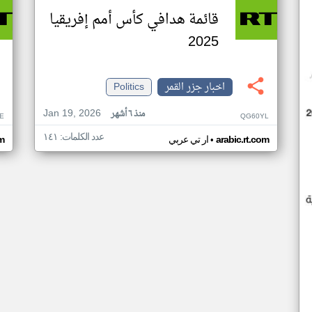
قائمة هدافي كأس أمم إفريقيا
2025
اخبار جزر القمر
Politics
Jan 19, 2026
منذ ٦ أشهر
E
QG60YL
عدد الكلمات: ١٤١
•
arabic.rt.com
ار تي عربي
om