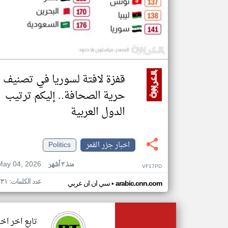
قفزة لافتة لسوريا في تصنيف
حرية الصحافة.. إليكم ترتيب
الدول العربية
اخبار جزر القمر
Politics
May 04, 2026
منذ ٣ أشهر
VF17PD
عدد الكلمات: ٢٣١
•
arabic.cnn.com
سي ان ان عربي
تابع اخر اخب