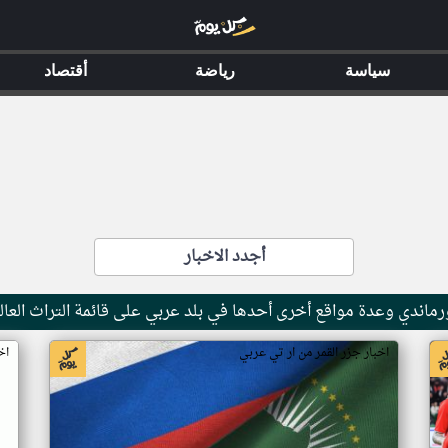
سياسة
رياضة
أقتصاد
أجدد الاخبار
ماندي وعدة مواقع أخرى أحدها في بلد عربي على قائمة التراث العال
اخبار جزر القمر من ار تي عربي
اخ