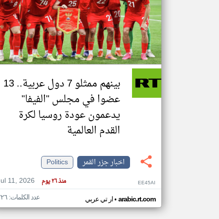
تعبر
المقالات
الموجوده
هنا عن
وجهة
نظر
بينهم ممثلو 7 دول عربية.. 13
كاتبيها.
عضوا في مجلس "الفيفا"
يدعمون عودة روسيا لكرة
القدم العالمية
اخبار جزر القمر
Politics
Jul 11, 2026
منذ ٢٦ يوم
EE45AI
عدد الكلمات: ٢٢٦
•
arabic.rt.com
ار تي عربي