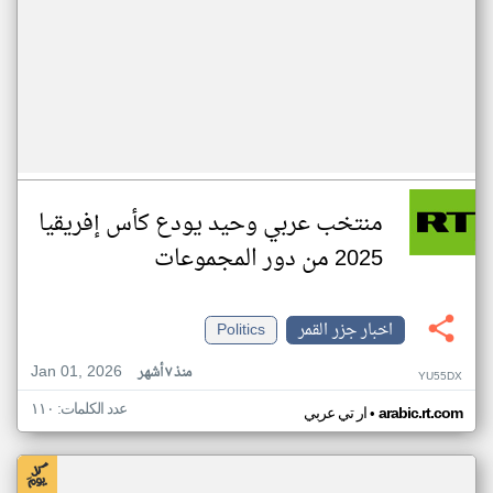
منتخب عربي وحيد يودع كأس إفريقيا
2025 من دور المجموعات
اخبار جزر القمر
Politics
Jan 01, 2026
منذ ٧ أشهر
YU55DX
عدد الكلمات: ١١٠
•
arabic.rt.com
ار تي عربي