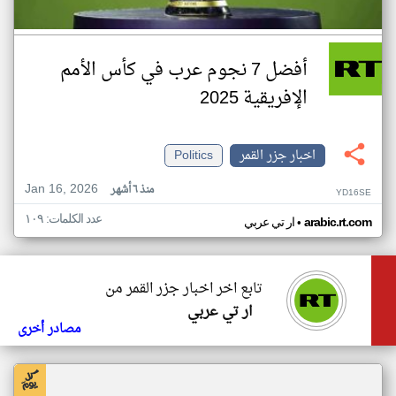
أفضل 7 نجوم عرب في كأس الأمم
الإفريقية 2025
اخبار جزر القمر
Politics
Jan 16, 2026
منذ ٦ أشهر
YD16SE
عدد الكلمات: ١٠٩
•
arabic.rt.com
ار تي عربي
تابع اخر اخبار جزر القمر من
ار تي عربي
مصادر أخرى