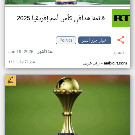
قائمة هدافي كأس أمم إفريقيا 2025
اخبار جزر القمر
Politics
Jan 19, 2026
منذ ٦ أشهر
QG60YL
عدد الكلمات: ١٤١
•
arabic.rt.com
ار تي عربي