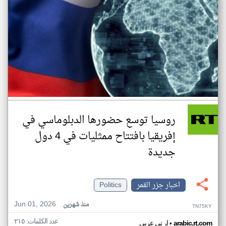
روسيا توسع حضورها الدبلوماسي في
إفريقيا بافتتاح ممثليات في 4 دول
جديدة
اخبار جزر القمر
Politics
Jun 01, 2026
منذ شهرين
TN75KY
عدد الكلمات: ٢١٥
•
arabic.rt.com
ار تي عربي