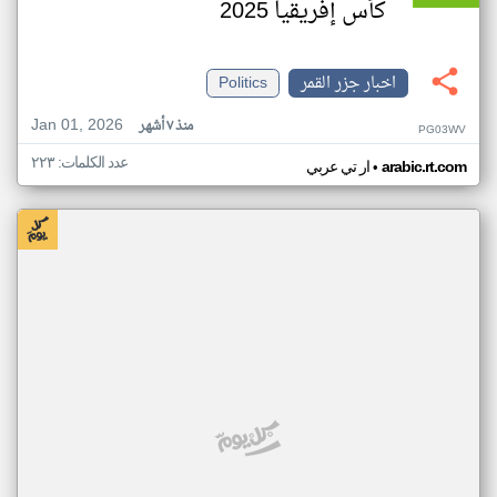
كأس إفريقيا 2025
اخبار جزر القمر
Politics
Jan 01, 2026
منذ ٧ أشهر
PG03WV
عدد الكلمات: ٢٢٣
•
arabic.rt.com
ار تي عربي