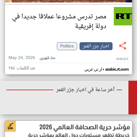
مصر تدرس مشروعا عملاقا جديدا في
دولة إفريقية
اخبار جزر القمر
Politics
May 24, 2026
منذ شهرين
NH91ES
عدد الكلمات: ٢٥٤
•
arabic.rt.com
ار تي عربي
أخر ساعة في اخبار جزر القمر