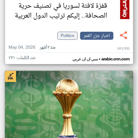
قفزة لافتة لسوريا في تصنيف حرية
الصحافة.. إليكم ترتيب الدول العربية
اخبار جزر القمر
Politics
May 04, 2026
منذ ٣ أشهر
VF17PD
عدد الكلمات: ٢٣١
•
arabic.cnn.com
سي ان ان عربي