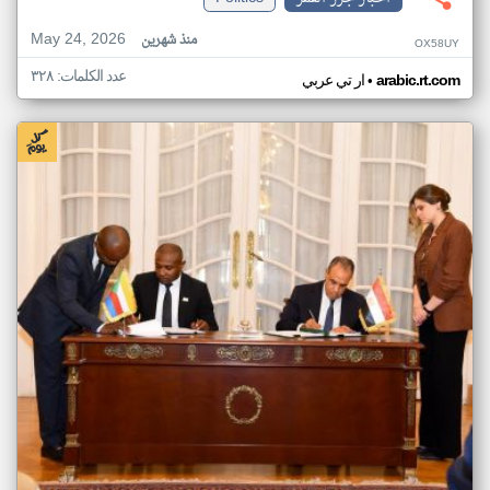
May 24, 2026
منذ شهرين
OX58UY
عدد الكلمات: ٣٢٨
•
arabic.rt.com
ار تي عربي