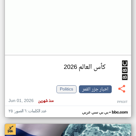
كأس العالم 2026
اخبار جزر القمر
Politics
Jun 01, 2026
منذ شهرين
PF63IT
عدد الكلمات: ٦ الصور: ٢٥
•
bbc.com
بي بي سي عربي