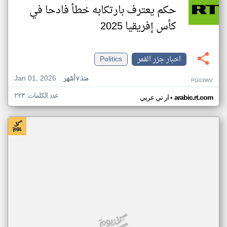
حكم يعترف بارتكابه خطأ فادحا في
كأس إفريقيا 2025
اخبار جزر القمر
Politics
Jan 01, 2026
منذ ٧ أشهر
PG03WV
عدد الكلمات: ٢٢٣
•
arabic.rt.com
ار تي عربي