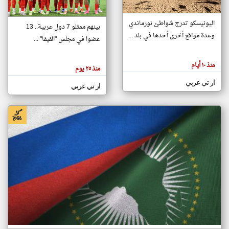
اليونيسكو تدرج شواطئ نورماندي
بينهم ممثلو 7 دول عربية.. 13
klyoum.com
وعدة مواقع أخرى أحدها في بلد ...
تغيير الدولة
عضوا في مجلس "الفيفا" ...
تعبر
مصادر الأخبار من جزر القمر
المقالات
الموجوده
اخبار جزر القمر على مدار الساعة
منذ ١٠ أيام
هنا عن
منذ ٢٥ يوم
وجهة
نظر
أهم اخبار جزر القمر العاجلة والمباشرة
ار تي عربي
كاتبيها.
ار تي عربي