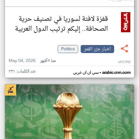
قفزة لافتة لسوريا في تصنيف حرية
الصحافة.. إليكم ترتيب الدول العربية
اخبار جزر القمر
Politics
May 04, 2026
منذ ٣ أشهر
VF17PD
عدد الكلمات: ٢٣١
•
arabic.cnn.com
سي ان ان عربي