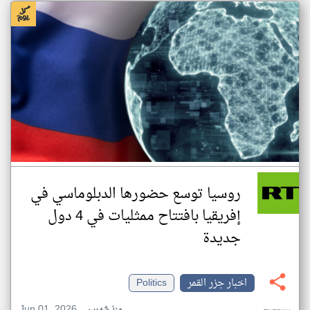
روسيا توسع حضورها الدبلوماسي في
إفريقيا بافتتاح ممثليات في 4 دول
جديدة
اخبار جزر القمر
Politics
Jun 01, 2026