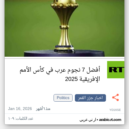
أفضل 7 نجوم عرب في كأس الأمم
الإفريقية 2025
اخبار جزر القمر
Politics
Jan 16, 2026
منذ ٦ أشهر
YD16SE
عدد الكلمات: ١٠٩
•
arabic.rt.com
ار تي عربي