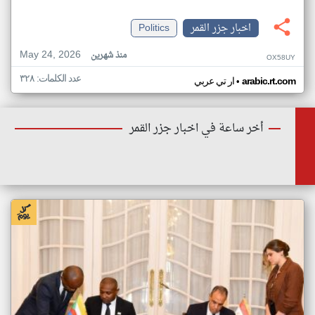
اخبار جزر القمر
Politics
May 24, 2026
منذ شهرين
OX58UY
عدد الكلمات: ٣٢٨
•
arabic.rt.com
ار تي عربي
أخر ساعة في اخبار جزر القمر