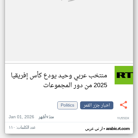
منتخب عربي وحيد يودع كأس إفريقيا
2025 من دور المجموعات
اخبار جزر القمر
Politics
Jan 01, 2026
منذ ٧ أشهر
YU55DX
عدد الكلمات: ١١٠
•
arabic.rt.com
ار تي عربي