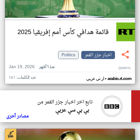
قائمة هدافي كأس أمم إفريقيا 2025
اخبار جزر القمر
Politics
Jan 19, 2026
منذ ٦ أشهر
QG60YL
عدد الكلمات: ١٤١
•
arabic.rt.com
ار تي عربي
تابع اخر اخبار جزر القمر من
بي بي سي عربي
مصادر أخرى