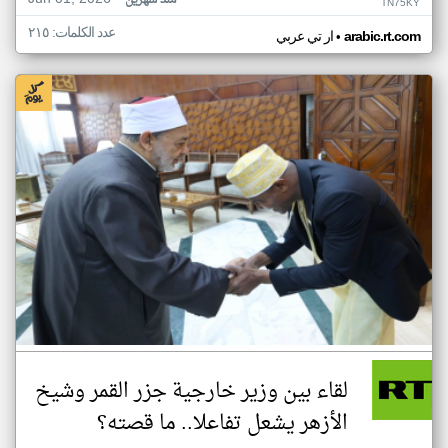
منذ شهرين
TN75KY
عدد الكلمات: ٢١٥
•
arabic.rt.com
ار تي عربي
لقاء بين وزير خارجية جزر القمر وشيخ
الأزهر يشعل تفاعلا.. ما قصته؟