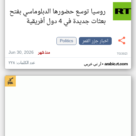
روسيا توسع حضورها الدبلوماسي بفتح
بعثات جديدة في 4 دول أفريقية
اخبار جزر القمر
Politics
Jun 30, 2026
منذ شهر
TG39ZI
عدد الكلمات: ٢٢٨
•
arabic.rt.com
ار تي عربي