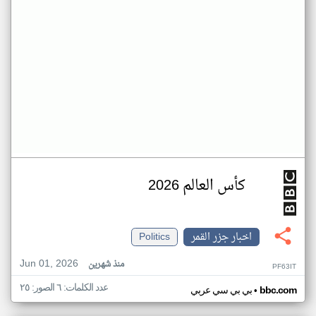
كأس العالم 2026
اخبار جزر القمر
Politics
Jun 01, 2026
منذ شهرين
PF63IT
عدد الكلمات: ٦ الصور: ٢٥
•
bbc.com
بي بي سي عربي