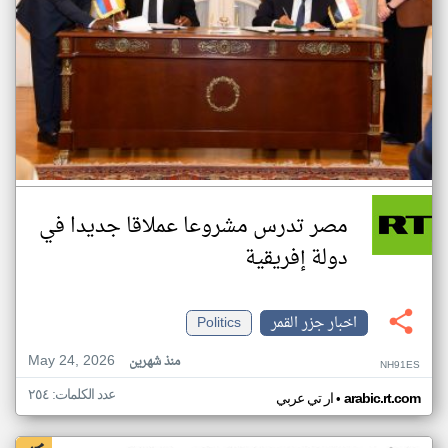
مصر تدرس مشروعا عملاقا جديدا في
دولة إفريقية
اخبار جزر القمر
Politics
May 24, 2026
منذ شهرين
NH91ES
عدد الكلمات: ٢٥٤
•
arabic.rt.com
ار تي عربي