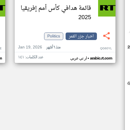
قائمة هدافي كأس أمم إفريقيا
2025
اخبار جزر القمر
Politics
Jan 19, 2026
منذ ٦ أشهر
E
QG60YL
عدد الكلمات: ١٤١
•
arabic.rt.com
ار تي عربي
om