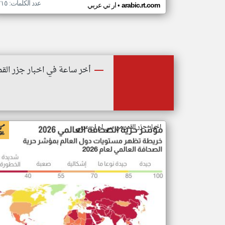
عدد الكلمات: ٢١٥
•
arabic.rt.com
ار تي عربي
أخر ساعة في اخبار جزر القم
اخبار جزر القمر من سي ان ان عربي