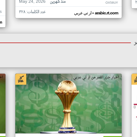
May 24, 2026
منذ شهرين
OX58UY
عدد الكلمات: ٣٢٨
S
•
arabic.rt.com
ار تي عربي
om
ر
اخبار جزر القمر من ار تي عربي
اخ