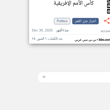
كأس الأمم الإفريقية
اخبار جزر القمر
Politics
Dec 30, 2025
منذ ٧ أشهر
MO29M
عدد الكلمات: ٦ الصور: ٢٥
•
bbc.co
بي بي سي عربي