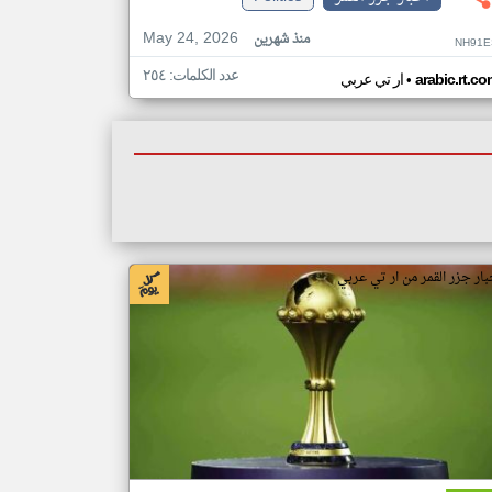
May 24, 2026
منذ شهرين
NH91E
عدد الكلمات: ٢٥٤
•
arabic.rt.c
ار تي عربي
بار جزر القمر من ار تي عربي