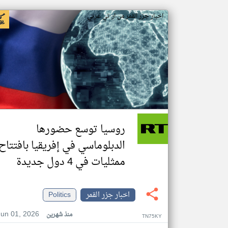
اخبار جزر القمر من ار تي عربي
روسيا توسع حضورها
الدبلوماسي في إفريقيا بافتتاح
ممثليات في 4 دول جديدة
اخبار جزر القمر
Politics
Jun 01, 2026
منذ شهرين
TN75KY