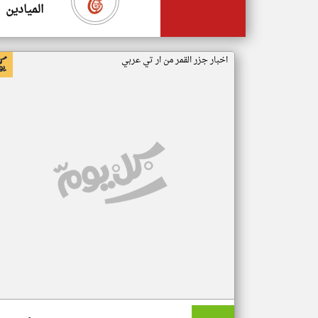
الميادين
اخبار جزر القمر من ار تي عربي