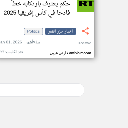
حكم يعترف بارتكابه خطأ
فادحا في كأس إفريقيا 2025
اخبار جزر القمر
Politics
Jan 01, 2026
منذ ٧ أشهر
PG03WV
عدد الكلمات: ٢٢٣
•
arabic.rt.com
ار تي عربي