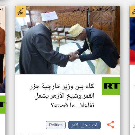
اخبار جزر القمر من ار تي عربي
اخ
لقاء بين وزير خارجية جزر
القمر وشيخ الأزهر يشعل
تفاعلا.. ما قصته؟
اخبار جزر القمر
Politics