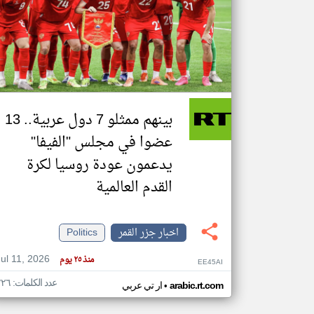
تعبر
المقالات
الموجوده
هنا عن
وجهة
نظر
بينهم ممثلو 7 دول عربية.. 13
كاتبيها.
عضوا في مجلس "الفيفا"
يدعمون عودة روسيا لكرة
القدم العالمية
اخبار جزر القمر
Politics
Jul 11, 2026
منذ ٢٥ يوم
EE45AI
عدد الكلمات: ٢٢٦
•
arabic.rt.com
ار تي عربي