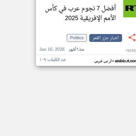
أفضل 7 نجوم عرب في كأس
الأمم الإفريقية 2025
اخبار جزر القمر
Politics
Jan 16, 2026
منذ ٦ أشهر
YD16S
عدد الكلمات: ١٠٩
•
arabic.rt.c
ار تي عربي