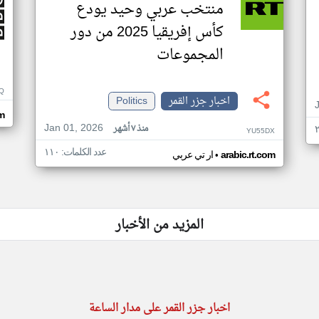
منتخب عربي وحيد يودع
كأس إفريقيا 2025 من دور
المجموعات
Q
اخبار جزر القمر
Politics
m
Jan 01, 2026
منذ ٧ أشهر
YU55DX
عدد الكلمات: ١١٠
•
arabic.rt.com
ار تي عربي
المزيد من الأخبار
اخبار جزر القمر على مدار الساعة