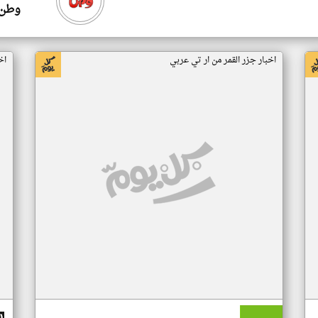
وطن 
اخبار جزر القمر من ار تي عربي
اخ