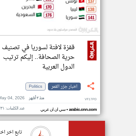
قفزة لافتة لسوريا في تصنيف
حرية الصحافة.. إليكم ترتيب
الدول العربية
اخبار جزر القمر
Politics
May 04, 2026
منذ ٣ أشهر
VF17PD
عدد الكلمات: ٢٣١
•
arabic.cnn.com
سي ان ان عربي
تابع اخر اخب