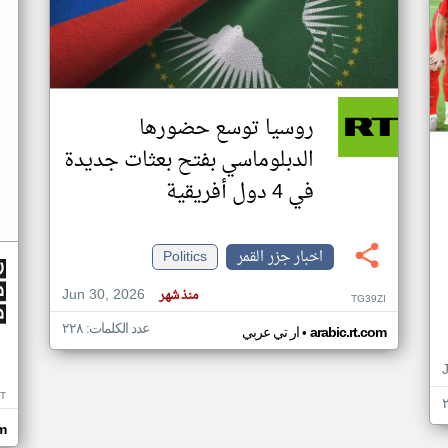
روسيا توسع حضورها
الدبلوماسي بفتح بعثات جديدة
في 4 دول أفريقية
اخبار جزر القمر
Politics
Jun 30, 2026
منذ شهر
TG39ZI
عدد الكلمات: ٢٢٨
•
arabic.rt.com
ار تي عربي
IT
m