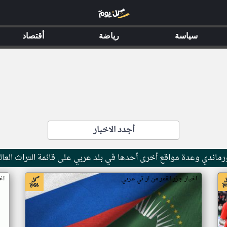
سياسة
رياضة
أقتصاد
أجدد الاخبار
ماندي وعدة مواقع أخرى أحدها في بلد عربي على قائمة التراث العال
اخبار جزر القمر من ار تي عربي
اخ