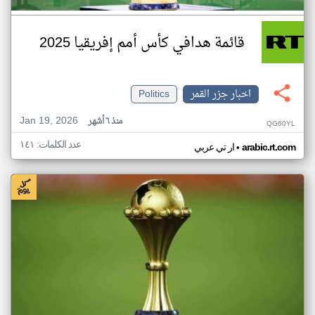
قائمة هدافي كأس أمم إفريقيا 2025
اخبار جزر القمر
Politics
Jan 19, 2026
منذ ٦ أشهر
QG60YL
عدد الكلمات: ١٤١
•
arabic.rt.com
ار تي عربي