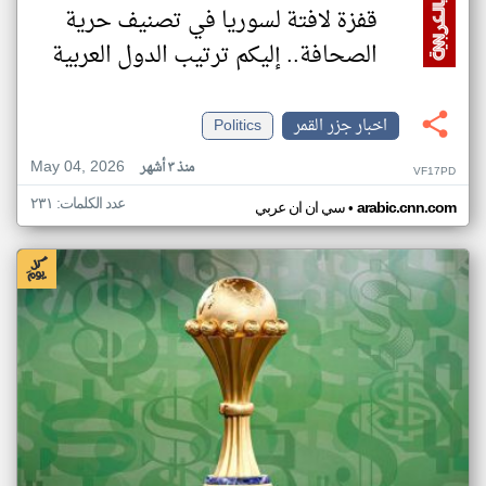
قفزة لافتة لسوريا في تصنيف حرية
الصحافة.. إليكم ترتيب الدول العربية
اخبار جزر القمر
Politics
May 04, 2026
منذ ٣ أشهر
VF17PD
عدد الكلمات: ٢٣١
•
arabic.cnn.com
سي ان ان عربي