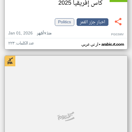
كأس إفريقيا 2025
اخبار جزر القمر
Politics
Jan 01, 2026
منذ ٧ أشهر
PG03WV
عدد الكلمات: ٢٢٣
•
arabic.rt.com
ار تي عربي