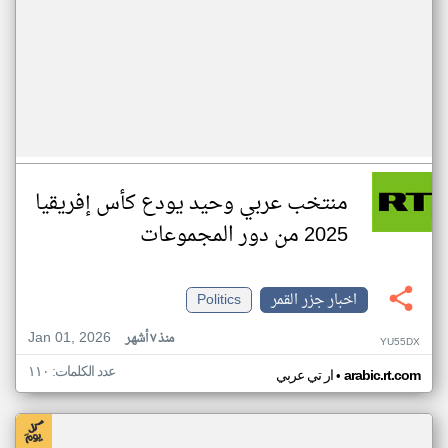
منتخب عربي وحيد يودع كأس إفريقيا
2025 من دور المجموعات
اخبار جزر القمر
Politics
Jan 01, 2026
منذ ٧ أشهر
YU55DX
عدد الكلمات: ١١٠
•
arabic.rt.com
ار تي عربي