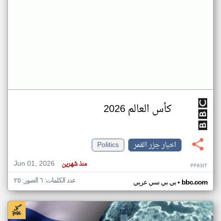
كأس العالم 2026
اخبار جزر القمر
Politics
Jun 01, 2026
منذ شهرين
PF63IT
عدد الكلمات: ٦ الصور: ٢٥
•
bbc.com
بي بي سي عربي