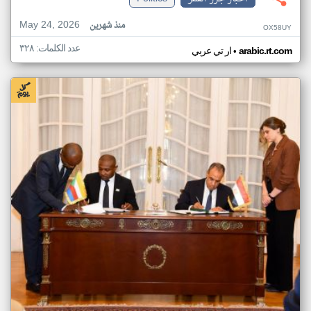
May 24, 2026
منذ شهرين
OX58UY
عدد الكلمات: ٣٢٨
•
arabic.rt.com
ار تي عربي