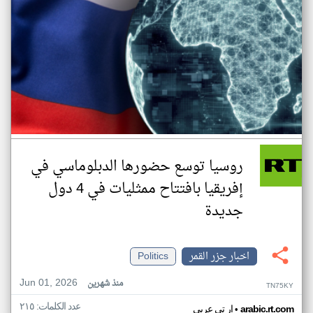
روسيا توسع حضورها الدبلوماسي في
إفريقيا بافتتاح ممثليات في 4 دول
جديدة
اخبار جزر القمر
Politics
Jun 01, 2026
منذ شهرين
TN75KY
عدد الكلمات: ٢١٥
•
arabic.rt.com
ار تي عربي