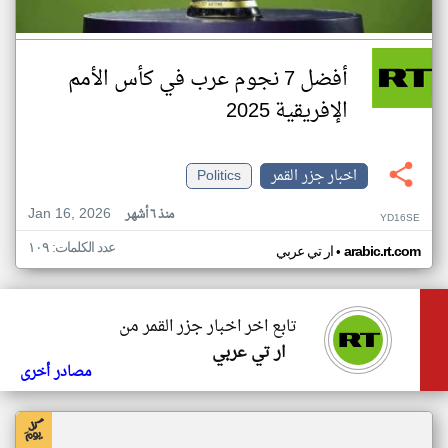
أفضل 7 نجوم عرب في كأس الأمم
الإفريقية 2025
اخبار جزر القمر
Politics
Jan 16, 2026
منذ ٦ أشهر
YD16SE
عدد الكلمات: ١٠٩
•
arabic.rt.com
ار تي عربي
تابع اخر اخبار جزر القمر من
ار تي عربي
مصادر أخرى