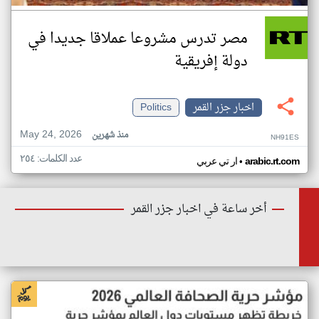
مصر تدرس مشروعا عملاقا جديدا في
دولة إفريقية
اخبار جزر القمر
Politics
May 24, 2026
منذ شهرين
NH91ES
عدد الكلمات: ٢٥٤
•
arabic.rt.com
ار تي عربي
أخر ساعة في اخبار جزر القمر