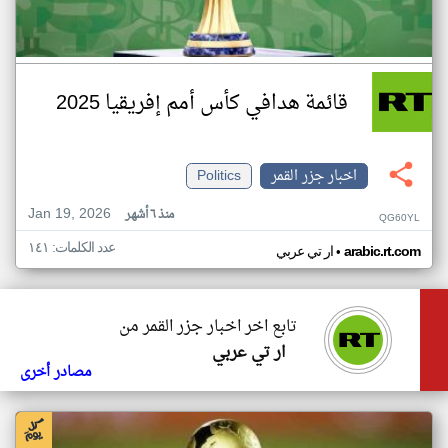
قائمة هدافي كأس أمم إفريقيا 2025
اخبار جزر القمر
Politics
Jan 19, 2026
منذ ٦ أشهر
QG60YL
عدد الكلمات: ١٤١
•
arabic.rt.com
ار تي عربي
تابع اخر اخبار جزر القمر من
ار تي عربي
مصادر أخرى