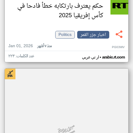
حكم يعترف بارتكابه خطأ فادحا في
كأس إفريقيا 2025
اخبار جزر القمر
Politics
Jan 01, 2026
منذ ٧ أشهر
PG03WV
عدد الكلمات: ٢٢٣
•
arabic.rt.com
ار تي عربي