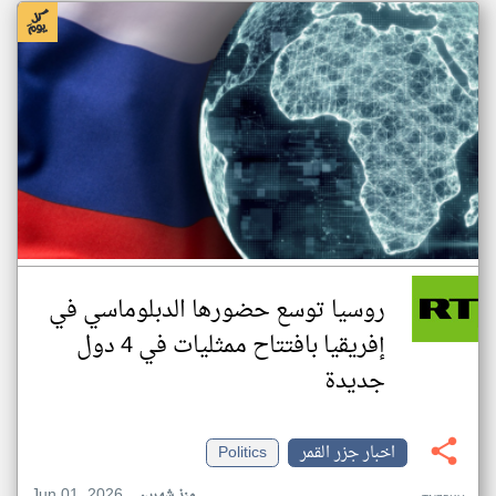
روسيا توسع حضورها الدبلوماسي في
إفريقيا بافتتاح ممثليات في 4 دول
جديدة
اخبار جزر القمر
Politics
Jun 01, 2026