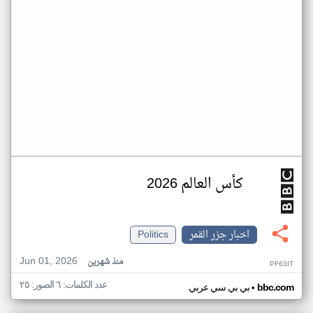
كأس العالم 2026
اخبار جزر القمر
Politics
Jun 01, 2026
منذ شهرين
PF63IT
عدد الكلمات: ٦ الصور: ٢٥
•
bbc.com
بي بي سي عربي