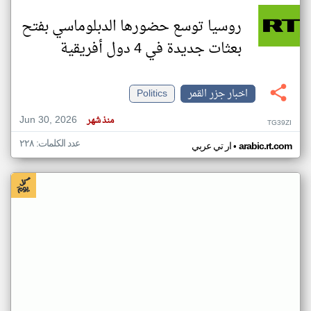
روسيا توسع حضورها الدبلوماسي بفتح
بعثات جديدة في 4 دول أفريقية
اخبار جزر القمر
Politics
Jun 30, 2026
منذ شهر
TG39ZI
عدد الكلمات: ٢٢٨
•
arabic.rt.com
ار تي عربي