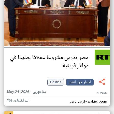
مصر تدرس مشروعا عملاقا جديدا في
دولة إفريقية
اخبار جزر القمر
Politics
May 24, 2026
منذ شهرين
NH91ES
عدد الكلمات: ٢٥٤
•
arabic.rt.com
ار تي عربي