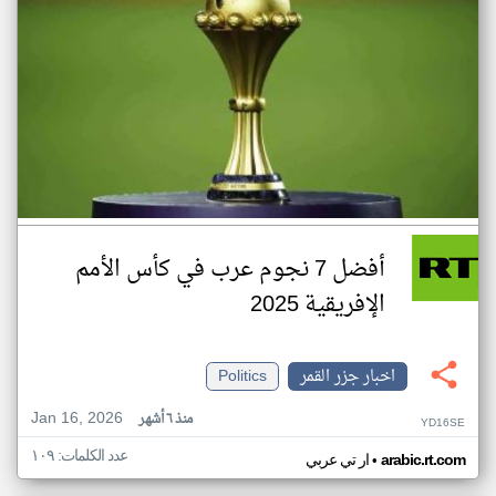
أفضل 7 نجوم عرب في كأس الأمم
الإفريقية 2025
اخبار جزر القمر
Politics
Jan 16, 2026
منذ ٦ أشهر
YD16SE
عدد الكلمات: ١٠٩
•
arabic.rt.com
ار تي عربي