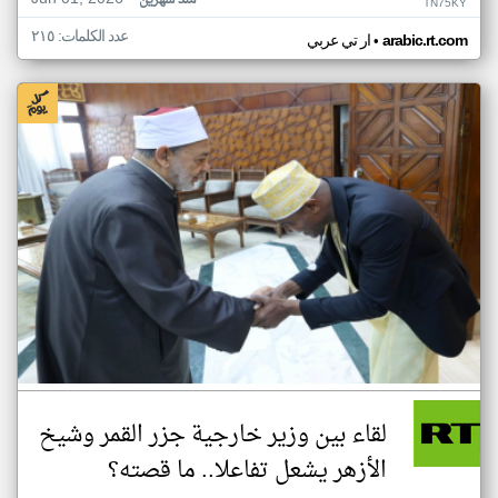
منذ شهرين
TN75KY
عدد الكلمات: ٢١٥
•
arabic.rt.com
ار تي عربي
لقاء بين وزير خارجية جزر القمر وشيخ
الأزهر يشعل تفاعلا.. ما قصته؟