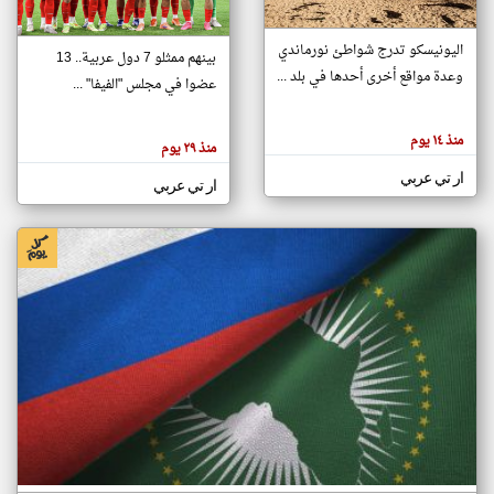
اليونيسكو تدرج شواطئ نورماندي
بينهم ممثلو 7 دول عربية.. 13
klyoum.com
وعدة مواقع أخرى أحدها في بلد ...
تغيير الدولة
عضوا في مجلس "الفيفا" ...
تعبر
مصادر الأخبار من جزر القمر
المقالات
الموجوده
اخبار جزر القمر على مدار الساعة
منذ ١٤ يوم
هنا عن
منذ ٢٩ يوم
وجهة
نظر
أهم اخبار جزر القمر العاجلة والمباشرة
ار تي عربي
كاتبيها.
ار تي عربي