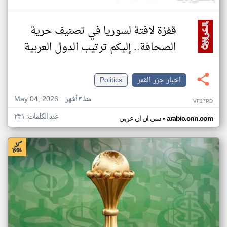
قفزة لافتة لسوريا في تصنيف حرية
الصحافة.. إليكم ترتيب الدول العربية
اخبار جزر القمر
Politics
May 04, 2026
منذ ٣ أشهر
VF17PD
عدد الكلمات: ٢٣١
•
arabic.cnn.com
سي ان ان عربي