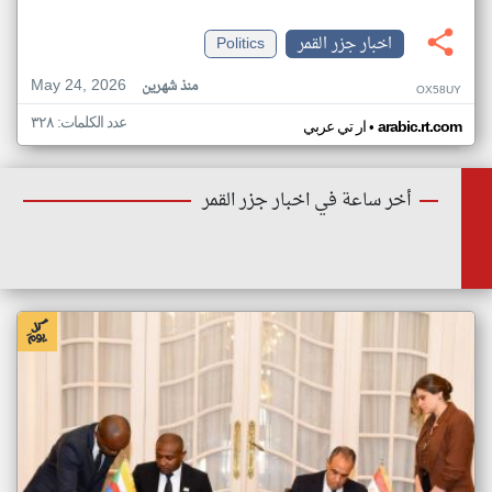
اخبار جزر القمر
Politics
May 24, 2026
منذ شهرين
OX58UY
عدد الكلمات: ٣٢٨
•
arabic.rt.com
ار تي عربي
أخر ساعة في اخبار جزر القمر