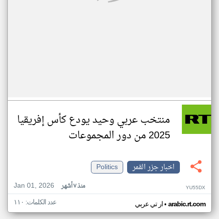
منتخب عربي وحيد يودع كأس إفريقيا
2025 من دور المجموعات
اخبار جزر القمر
Politics
Jan 01, 2026
منذ ٧ أشهر
YU55DX
عدد الكلمات: ١١٠
•
arabic.rt.com
ار تي عربي