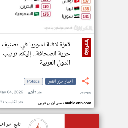
قفزة لافتة لسوريا في تصنيف
حرية الصحافة.. إليكم ترتيب
الدول العربية
اخبار جزر القمر
Politics
May 04, 2026
منذ ٣ أشهر
VF17PD
عدد الكلمات: ٢٣١
•
arabic.cnn.com
سي ان ان عربي
تابع اخر اخب