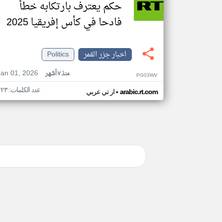
حكم يعترف بارتكابه خطأ
فادحا في كأس إفريقيا 2025
اخبار جزر القمر
Politics
Jan 01, 2026
منذ ٧ أشهر
PG03WV
عدد الكلمات: ٢٢٣
•
arabic.rt.com
ار تي عربي