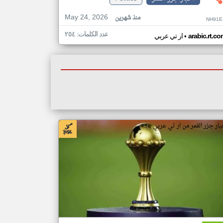
May 24, 2026
منذ شهرين
NH91E
عدد الكلمات: ٢٥٤
•
arabic.rt.c
ار تي عربي
بار جزر القمر من ار تي عربي