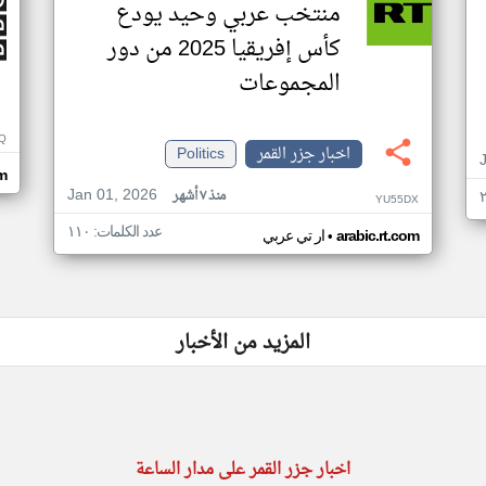
منتخب عربي وحيد يودع
كأس إفريقيا 2025 من دور
المجموعات
Q
اخبار جزر القمر
Politics
m
Jan 01, 2026
منذ ٧ أشهر
YU55DX
عدد الكلمات: ١١٠
•
arabic.rt.com
ار تي عربي
المزيد من الأخبار
اخبار جزر القمر على مدار الساعة