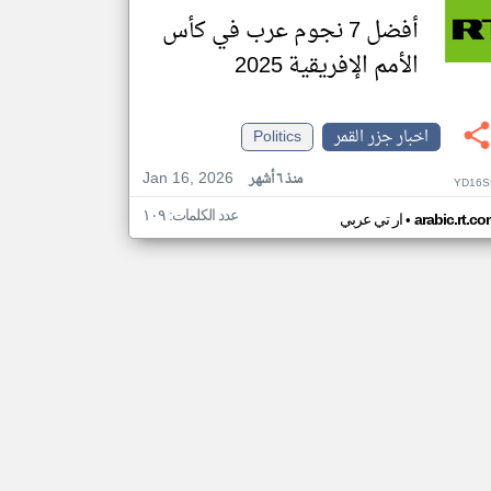
أفضل 7 نجوم عرب في كأس
الأمم الإفريقية 2025
اخبار جزر القمر
Politics
Jan 16, 2026
منذ ٦ أشهر
YD16S
عدد الكلمات: ١٠٩
•
arabic.rt.c
ار تي عربي