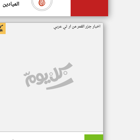
الميادين
اخبار جزر القمر من ار تي عربي