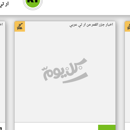
ار ت
اخبار جزر القمر من ار تي عربي
اخ