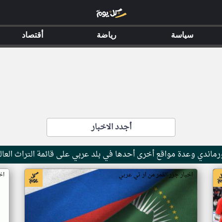
سياسة
رياضة
أقتصاد
أجدد الاخبار
ماندي وعدة مواقع أخرى أحدها في بلد عربي على قائمة التراث العال
اخبار جزر القمر من ار تي عربي
اخ