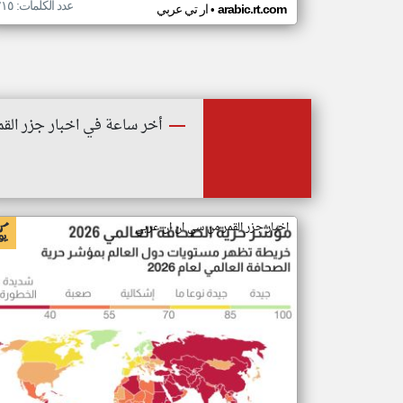
عدد الكلمات: ٢١٥
•
arabic.rt.com
ار تي عربي
أخر ساعة في اخبار جزر القم
اخبار جزر القمر من سي ان ان عربي