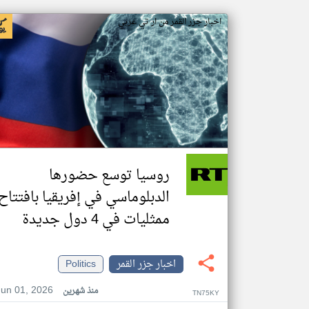
اخبار جزر القمر من ار تي عربي
روسيا توسع حضورها
الدبلوماسي في إفريقيا بافتتاح
ممثليات في 4 دول جديدة
اخبار جزر القمر
Politics
Jun 01, 2026
منذ شهرين
TN75KY