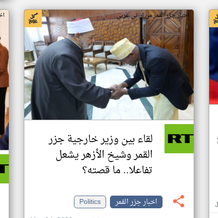
اخبار جزر القمر من ار تي عربي
اخ
لقاء بين وزير خارجية جزر
القمر وشيخ الأزهر يشعل
تفاعلا.. ما قصته؟
اخبار جزر القمر
Politics