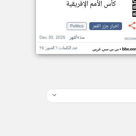
كأس الأمم الإفريقية
اخبار جزر القمر
Politics
Dec 30, 2025
منذ ٧ أشهر
MO29M
عدد الكلمات: ٦ الصور: ٢٥
•
bbc.co
بي بي سي عربي