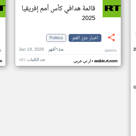
قائمة هدافي كأس أمم إفريقيا
2025
اخبار جزر القمر
Politics
Jan 19, 2026
منذ ٦ أشهر
E
QG60YL
عدد الكلمات: ١٤١
•
arabic.rt.com
ار تي عربي
om