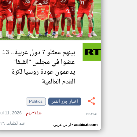
تعبر
المقالات
الموجوده
هنا عن
وجهة
نظر
بينهم ممثلو 7 دول عربية.. 13
كاتبيها.
عضوا في مجلس "الفيفا"
يدعمون عودة روسيا لكرة
القدم العالمية
اخبار جزر القمر
Politics
Jul 11, 2026
منذ ٢٦ يوم
EE45AI
عدد الكلمات: ٢٢٦
•
arabic.rt.com
ار تي عربي