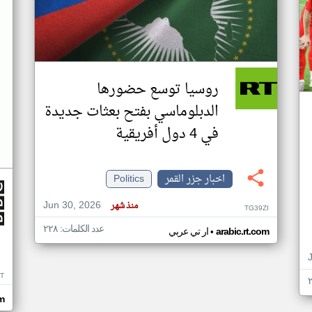
روسيا توسع حضورها
الدبلوماسي بفتح بعثات جديدة
في 4 دول أفريقية
اخبار جزر القمر
Politics
Jun 30, 2026
منذ شهر
TG39ZI
عدد الكلمات: ٢٢٨
•
arabic.rt.com
ار تي عربي
IT
m