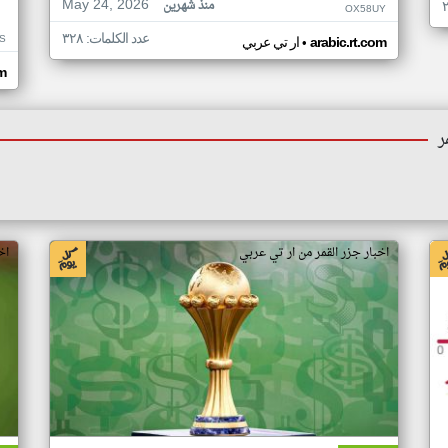
May 24, 2026
منذ شهرين
OX58UY
عدد الكلمات: ٣٢٨
S
•
arabic.rt.com
ار تي عربي
om
ر
اخبار جزر القمر من ار تي عربي
اخ