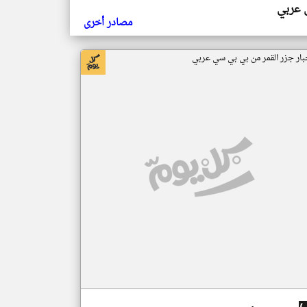
ي عربي
مصادر أخرى
بار جزر القمر من بي بي سي عربي