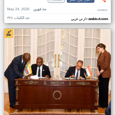
May 24, 2026
منذ شهرين
OX58UY
عدد الكلمات: ٣٢٨
•
arabic.rt.com
ار تي عربي