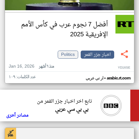
أفضل 7 نجوم عرب في كأس الأمم
الإفريقية 2025
اخبار جزر القمر
Politics
Jan 16, 2026
منذ ٦ أشهر
YD16SE
عدد الكلمات: ١٠٩
•
arabic.rt.com
ار تي عربي
تابع اخر اخبار جزر القمر من
بي بي سي عربي
مصادر أخرى