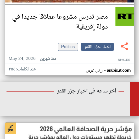
مصر تدرس مشروعا عملاقا جديدا في
دولة إفريقية
اخبار جزر القمر
Politics
May 24, 2026
منذ شهرين
NH91ES
عدد الكلمات: ٢٥٤
•
arabic.rt.com
ار تي عربي
أخر ساعة في اخبار جزر القمر