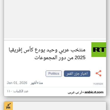
منتخب عربي وحيد يودع كأس إفريقيا
2025 من دور المجموعات
اخبار جزر القمر
Politics
Jan 01, 2026
منذ ٧ أشهر
YU55DX
عدد الكلمات: ١١٠
•
arabic.rt.com
ار تي عربي