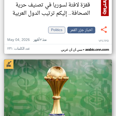
قفزة لافتة لسوريا في تصنيف حرية
الصحافة.. إليكم ترتيب الدول العربية
اخبار جزر القمر
Politics
May 04, 2026
منذ ٣ أشهر
VF17PD
عدد الكلمات: ٢٣١
•
arabic.cnn.com
سي ان ان عربي