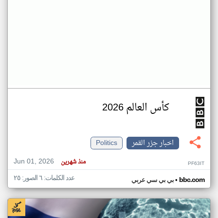
كأس العالم 2026
اخبار جزر القمر
Politics
Jun 01, 2026
منذ شهرين
PF63IT
عدد الكلمات: ٦ الصور: ٢٥
•
bbc.com
بي بي سي عربي