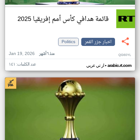
قائمة هدافي كأس أمم إفريقيا 2025
اخبار جزر القمر
Politics
Jan 19, 2026
منذ ٦ أشهر
QG60YL
عدد الكلمات: ١٤١
•
arabic.rt.com
ار تي عربي