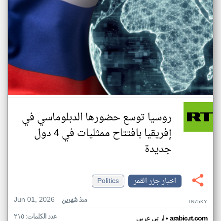
روسيا توسع حضورها الدبلوماسي في
إفريقيا بافتتاح ممثليات في 4 دول
جديدة
اخبار جزر القمر
Politics
Jun 01, 2026
منذ شهرين
TN75KY
عدد الكلمات: ٢١٥
•
arabic.rt.com
ار تي عربي