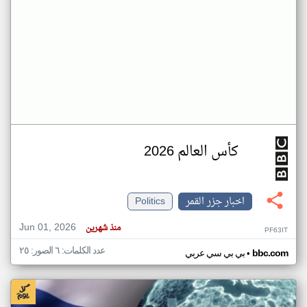
كأس العالم 2026
اخبار جزر القمر
Politics
Jun 01, 2026
منذ شهرين
PF63IT
عدد الكلمات: ٦ الصور: ٢٥
•
bbc.com
بي بي سي عربي