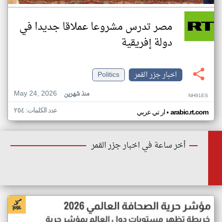
مصر تدرس مشروعا عملاقا جديدا في
دولة إفريقية
اخبار جزر القمر
Politics
May 24, 2026
منذ شهرين
NH91ES
عدد الكلمات: ٢٥٤
•
arabic.rt.com
ار تي عربي
أخر ساعة في اخبار جزر القمر