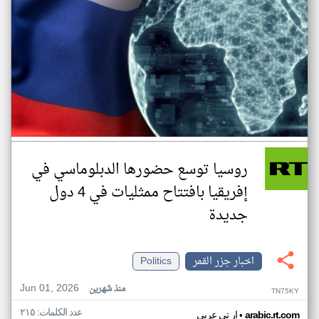
روسيا توسع حضورها الدبلوماسي في
إفريقيا بافتتاح ممثليات في 4 دول
جديدة
اخبار جزر القمر
Politics
Jun 01, 2026
منذ شهرين
TN75KY
عدد الكلمات: ٢١٥
•
arabic.rt.com
ار تي عربي