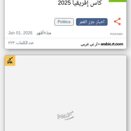
كأس إفريقيا 2025
اخبار جزر القمر
Politics
Jan 01, 2026
منذ ٧ أشهر
PG03WV
عدد الكلمات: ٢٢٣
•
arabic.rt.com
ار تي عربي