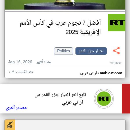
أفضل 7 نجوم عرب في كأس الأمم
الإفريقية 2025
اخبار جزر القمر
Politics
Jan 16, 2026
منذ ٦ أشهر
YD16SE
عدد الكلمات: ١٠٩
•
arabic.rt.com
ار تي عربي
تابع اخر اخبار جزر القمر من
ار تي عربي
مصادر أخرى