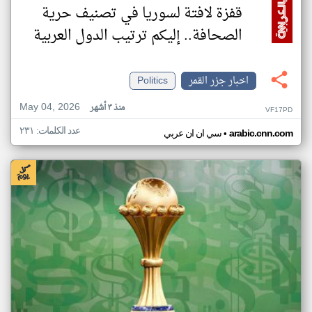
قفزة لافتة لسوريا في تصنيف حرية
الصحافة.. إليكم ترتيب الدول العربية
اخبار جزر القمر
Politics
May 04, 2026
منذ ٣ أشهر
VF17PD
عدد الكلمات: ٢٣١
•
arabic.cnn.com
سي ان ان عربي