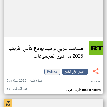
منتخب عربي وحيد يودع كأس إفريقيا
2025 من دور المجموعات
اخبار جزر القمر
Politics
Jan 01, 2026
منذ ٧ أشهر
YU55DX
عدد الكلمات: ١١٠
•
arabic.rt.com
ار تي عربي