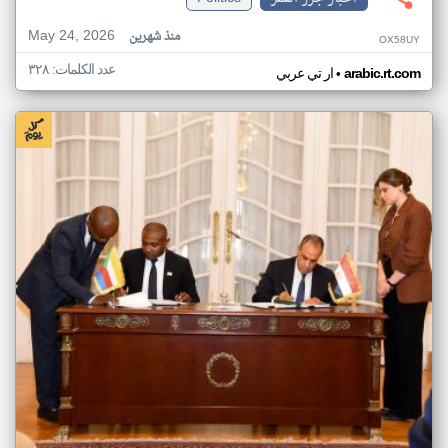
May 24, 2026
منذ شهرين
OX58UY
عدد الكلمات: ٣٢٨
•
arabic.rt.com
ار تي عربي