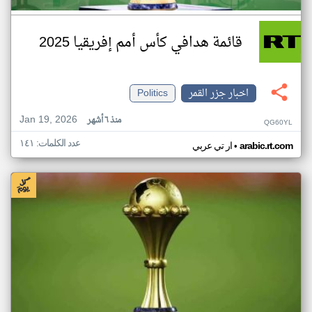
قائمة هدافي كأس أمم إفريقيا 2025
اخبار جزر القمر
Politics
Jan 19, 2026
منذ ٦ أشهر
QG60YL
عدد الكلمات: ١٤١
•
arabic.rt.com
ار تي عربي