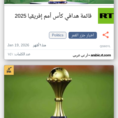
قائمة هدافي كأس أمم إفريقيا 2025
اخبار جزر القمر
Politics
Jan 19, 2026
منذ ٦ أشهر
QG60YL
عدد الكلمات: ١٤١
•
arabic.rt.com
ار تي عربي