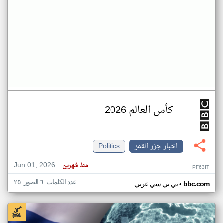
كأس العالم 2026
اخبار جزر القمر
Politics
Jun 01, 2026
منذ شهرين
PF63IT
عدد الكلمات: ٦ الصور: ٢٥
•
bbc.com
بي بي سي عربي