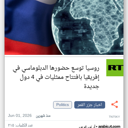
روسيا توسع حضورها الدبلوماسي في
إفريقيا بافتتاح ممثليات في 4 دول
جديدة
اخبار جزر القمر
Politics
Jun 01, 2026
منذ شهرين
TN75KY
عدد الكلمات: ٢١٥
•
arabic.rt.com
ار تي عربي