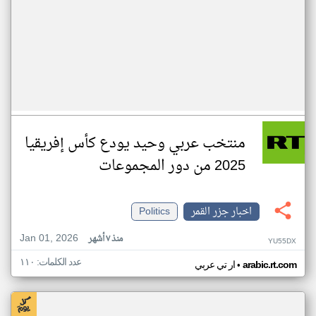
منتخب عربي وحيد يودع كأس إفريقيا
2025 من دور المجموعات
اخبار جزر القمر
Politics
Jan 01, 2026
منذ ٧ أشهر
YU55DX
عدد الكلمات: ١١٠
•
arabic.rt.com
ار تي عربي