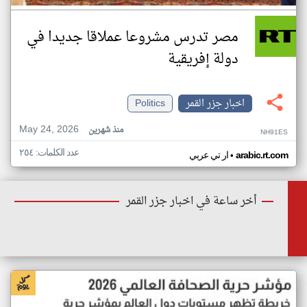
مصر تدرس مشروعا عملاقا جديدا في
دولة إفريقية
اخبار جزر القمر
Politics
May 24, 2026
منذ شهرين
NH91ES
عدد الكلمات: ٢٥٤
•
arabic.rt.com
ار تي عربي
أخر ساعة في اخبار جزر القمر