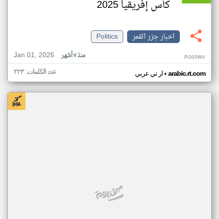
كأس إفريقيا 2025
اخبار جزر القمر
Politics
Jan 01, 2026
منذ ٧ أشهر
PG03WV
عدد الكلمات: ٢٢٣
•
arabic.rt.com
ار تي عربي