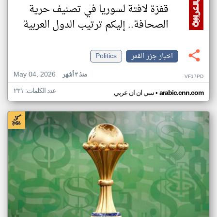
قفزة لافتة لسوريا في تصنيف حرية
الصحافة.. إليكم ترتيب الدول العربية
اخبار جزر القمر
Politics
May 04, 2026
منذ ٣ أشهر
VF17PD
عدد الكلمات: ٢٣١
•
arabic.cnn.com
سي ان ان عربي