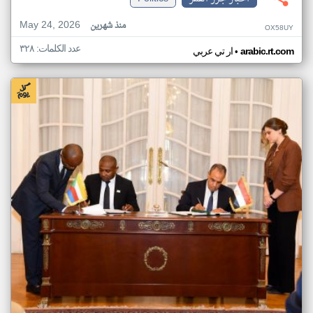
May 24, 2026
منذ شهرين
OX58UY
عدد الكلمات: ٣٢٨
•
arabic.rt.com
ار تي عربي