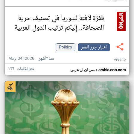
قفزة لافتة لسوريا في تصنيف حرية
الصحافة.. إليكم ترتيب الدول العربية
اخبار جزر القمر
Politics
May 04, 2026
منذ ٣ أشهر
VF17PD
عدد الكلمات: ٢٣١
•
arabic.cnn.com
سي ان ان عربي