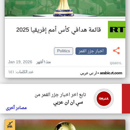
قائمة هدافي كأس أمم إفريقيا 2025
اخبار جزر القمر
Politics
Jan 19, 2026
منذ ٦ أشهر
QG60YL
عدد الكلمات: ١٤١
•
arabic.rt.com
ار تي عربي
تابع اخر اخبار جزر القمر من
سي ان ان عربي
مصادر أخرى