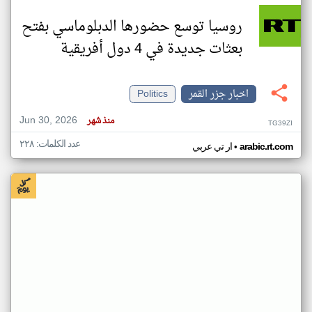
روسيا توسع حضورها الدبلوماسي بفتح
بعثات جديدة في 4 دول أفريقية
اخبار جزر القمر
Politics
Jun 30, 2026
منذ شهر
TG39ZI
عدد الكلمات: ٢٢٨
•
arabic.rt.com
ار تي عربي