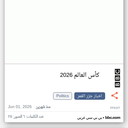
كأس العالم 2026
اخبار جزر القمر
Politics
Jun 01, 2026
منذ شهرين
PF63IT
عدد الكلمات: ٦ الصور: ٢٥
•
bbc.com
بي بي سي عربي