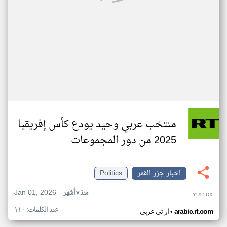
منتخب عربي وحيد يودع كأس إفريقيا
2025 من دور المجموعات
اخبار جزر القمر
Politics
Jan 01, 2026
منذ ٧ أشهر
YU55DX
عدد الكلمات: ١١٠
•
arabic.rt.com
ار تي عربي