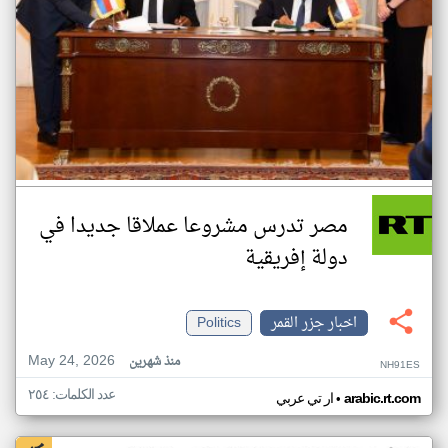
مصر تدرس مشروعا عملاقا جديدا في
دولة إفريقية
اخبار جزر القمر
Politics
May 24, 2026
منذ شهرين
NH91ES
عدد الكلمات: ٢٥٤
•
arabic.rt.com
ار تي عربي