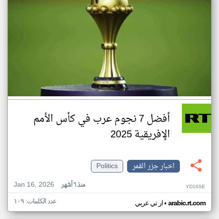
أفضل 7 نجوم عرب في كأس الأمم
الإفريقية 2025
اخبار جزر القمر
Politics
Jan 16, 2026
منذ ٦ أشهر
YD16SE
عدد الكلمات: ١٠٩
•
arabic.rt.com
ار تي عربي