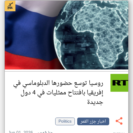
روسيا توسع حضورها الدبلوماسي في
إفريقيا بافتتاح ممثليات في 4 دول
جديدة
اخبار جزر القمر
Politics
Jun 01, 2026