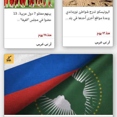
اليونيسكو تدرج شواطئ نورماندي
بينهم ممثلو 7 دول عربية.. 13
klyoum.com
وعدة مواقع أخرى أحدها في بلد ...
تغيير الدولة
عضوا في مجلس "الفيفا" ...
تعبر
مصادر الأخبار من جزر القمر
المقالات
الموجوده
اخبار جزر القمر على مدار الساعة
منذ ١٣ يوم
هنا عن
منذ ٢٨ يوم
وجهة
نظر
أهم اخبار جزر القمر العاجلة والمباشرة
ار تي عربي
كاتبيها.
ار تي عربي