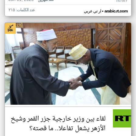
منذ شهرين
TN75KY
عدد الكلمات: ٢١٥
•
arabic.rt.com
ار تي عربي
لقاء بين وزير خارجية جزر القمر وشيخ
الأزهر يشعل تفاعلا.. ما قصته؟