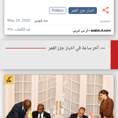
اخبار جزر القمر
Politics
May 24, 2026
منذ شهرين
OX58UY
عدد الكلمات: ٣٢٨
•
arabic.rt.com
ار تي عربي
أخر ساعة في اخبار جزر القمر