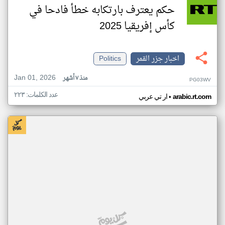
حكم يعترف بارتكابه خطأ فادحا في
كأس إفريقيا 2025
اخبار جزر القمر
Politics
Jan 01, 2026
منذ ٧ أشهر
PG03WV
عدد الكلمات: ٢٢٣
•
arabic.rt.com
ار تي عربي