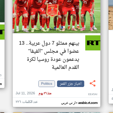
بينهم ممثلو 7 دول عربية.. 13
عضوا في مجلس "الفيفا"
يدعمون عودة روسيا لكرة
القدم العالمية
ZI
اخبار جزر القمر
Politics
om
Jul 11, 2026
منذ ٢٦ يوم
EE45AI
عدد الكلمات: ٢٢٦
•
arabic.rt.com
ار تي عربي