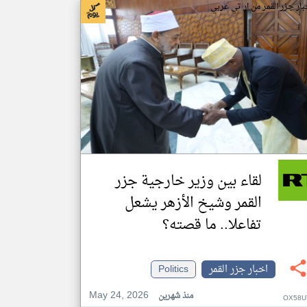
بار جزر القمر من ار تي عربي
لقاء بين وزير خارجية جزر
القمر وشيخ الأزهر يشعل
تفاعلا.. ما قصته؟
اخبار جزر القمر
Politics
May 24, 2026
منذ شهرين
OX58U