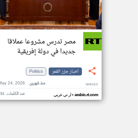
مصر تدرس مشروعا عملاقا
جديدا في دولة إفريقية
اخبار جزر القمر
Politics
May 24, 2026
منذ شهرين
NH91ES
عدد الكلمات: ٢٥٤
•
arabic.rt.com
ار تي عربي