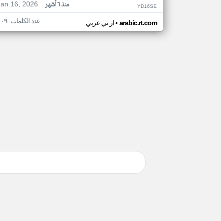
Jan 16, 2026
منذ ٦ أشهر
YD16SE
عدد الكلمات: ١٠٩
•
arabic.rt.com
ار تي عربي