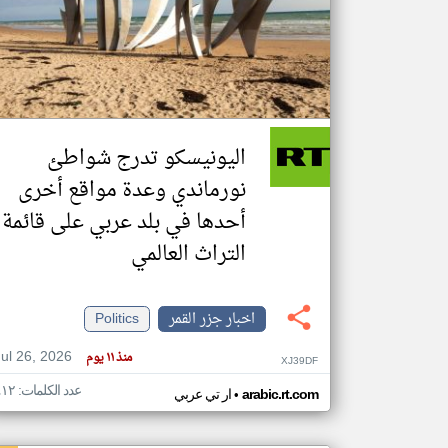
تعبر
المقالات
الموجوده
هنا عن
وجهة
اليونيسكو تدرج شواطئ
نظر
كاتبيها.
نورماندي وعدة مواقع أخرى
أحدها في بلد عربي على قائمة
التراث العالمي
اخبار جزر القمر
Politics
Jul 26, 2026
منذ ١١ يوم
XJ39DF
عدد الكلمات: ٤١٢
•
arabic.rt.com
ار تي عربي