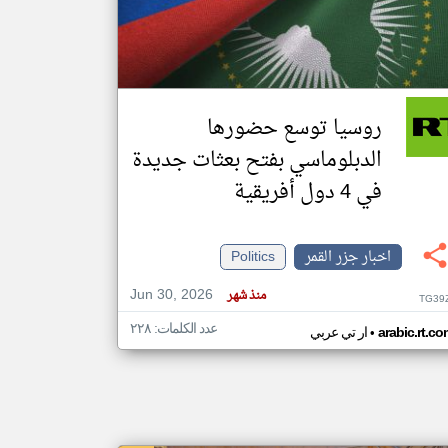
klyoum.com
تغيير الدولة
مصادر الأخبار من جزر القمر
روسيا توسع حضورها
اخبار جزر القمر على مدار الساعة
الدبلوماسي بفتح بعثات جديدة
أهم اخبار جزر القمر العاجلة والمباشرة
في 4 دول أفريقية
اخبار جزر القمر
Politics
Jun 30, 2026
منذ شهر
TG39
عدد الكلمات: ٢٢٨
•
arabic.rt.c
ار تي عربي