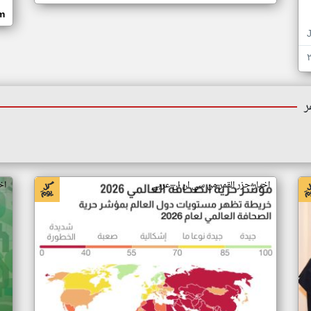
om
ر
اخبار جزر القمر من سي ان ان عربي
اخ