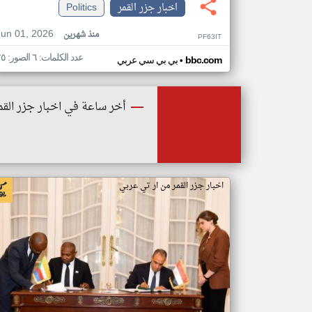
اخبار جزر القمر
Politics
Jun 01, 2026
منذ شهرين
PF63IT
عدد الكلمات: ٦ الصور: ٢٥
•
bbc.com
بي بي سي عربي
أخر ساعة في اخبار جزر القم
اخبار جزر القمر من ار تي عربي