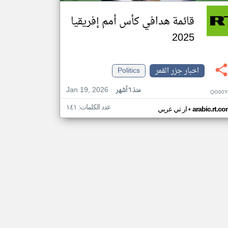
قائمة هدافي كأس أمم إفريقيا
2025
اخبار جزر القمر
Politics
Jan 19, 2026
منذ ٦ أشهر
QG60Y
عدد الكلمات: ١٤١
•
arabic.rt.c
ار تي عربي