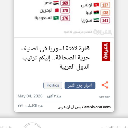
قفزة لافتة لسوريا في تصنيف
حرية الصحافة.. إليكم ترتيب
الدول العربية
اخبار جزر القمر
Politics
May 04, 2026
منذ ٣ أشهر
VF17PD
عدد الكلمات: ٢٣١
•
arabic.cnn.com
سي ان ان عربي