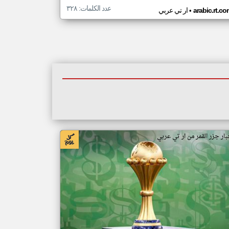
عدد الكلمات: ٣٢٨
•
arabic.rt.c
ار تي عربي
بار جزر القمر من ار تي عربي