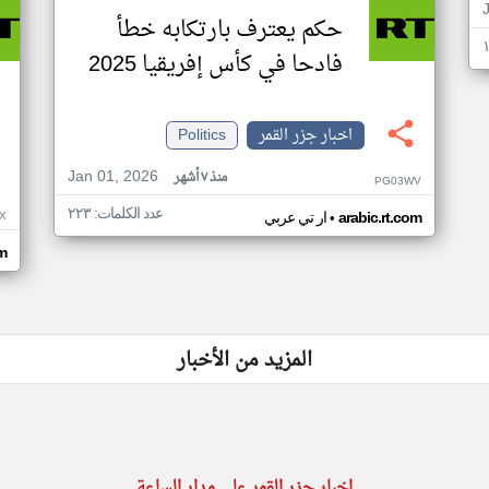
حكم يعترف بارتكابه خطأ
فادحا في كأس إفريقيا 2025
اخبار جزر القمر
Politics
Jan 01, 2026
منذ ٧ أشهر
PG03WV
عدد الكلمات: ٢٢٣
•
X
arabic.rt.com
ار تي عربي
om
المزيد من الأخبار
اخبار جزر القمر على مدار الساعة