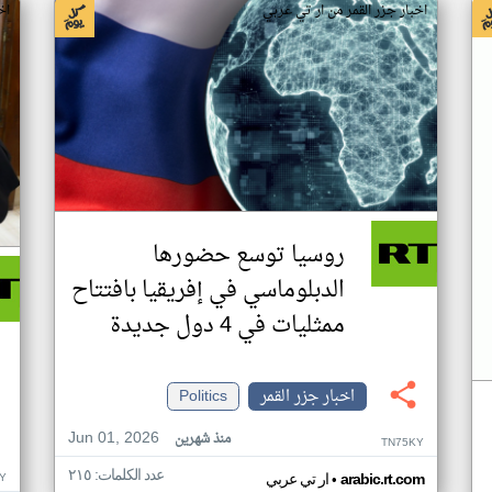
اخبار جزر القمر من ار تي عربي
اخ
روسيا توسع حضورها
الدبلوماسي في إفريقيا بافتتاح
ممثليات في 4 دول جديدة
اخبار جزر القمر
Politics
Jun 01, 2026
منذ شهرين
TN75KY
عدد الكلمات: ٢١٥
•
Y
arabic.rt.com
ار تي عربي