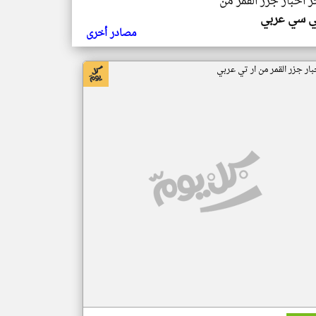
ر اخبار جزر القمر من
ي سي عربي
مصادر أخرى
بار جزر القمر من ار تي عربي