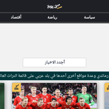
سياسة
رياضة
أقتصاد
أجدد الاخبار
ماندي وعدة مواقع أخرى أحدها في بلد عربي على قائمة التراث العال
اخبار جزر القمر من ار تي عربي
اخ