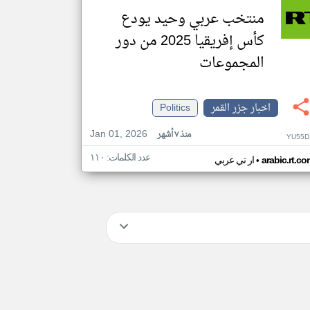
منتخب عربي وحيد يودع
كأس إفريقيا 2025 من دور
المجموعات
اخبار جزر القمر
Politics
Jan 01, 2026
منذ ٧ أشهر
YU55D
عدد الكلمات: ١١٠
•
arabic.rt.c
ار تي عربي