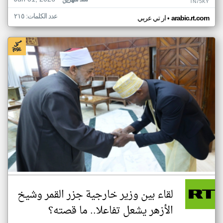
منذ شهرين
TN75KY
عدد الكلمات: ٢١٥
•
arabic.rt.com
ار تي عربي
لقاء بين وزير خارجية جزر القمر وشيخ
الأزهر يشعل تفاعلا.. ما قصته؟