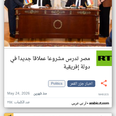
مصر تدرس مشروعا عملاقا جديدا في
دولة إفريقية
اخبار جزر القمر
Politics
May 24, 2026
منذ شهرين
NH91ES
عدد الكلمات: ٢٥٤
•
arabic.rt.com
ار تي عربي