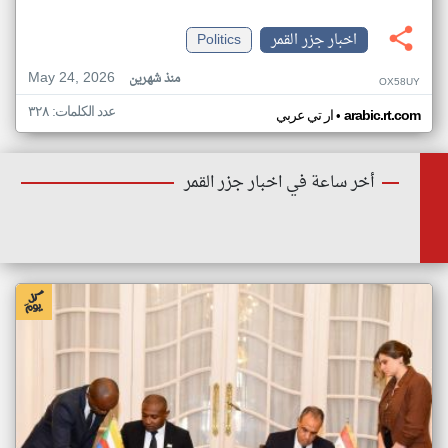
اخبار جزر القمر
Politics
May 24, 2026
منذ شهرين
OX58UY
عدد الكلمات: ٣٢٨
•
arabic.rt.com
ار تي عربي
أخر ساعة في اخبار جزر القمر