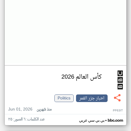
كأس العالم 2026
اخبار جزر القمر
Politics
Jun 01, 2026
منذ شهرين
PF63IT
عدد الكلمات: ٦ الصور: ٢٥
•
bbc.com
بي بي سي عربي