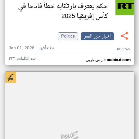
حكم يعترف بارتكابه خطأ فادحا في
كأس إفريقيا 2025
اخبار جزر القمر
Politics
Jan 01, 2026
منذ ٧ أشهر
PG03WV
عدد الكلمات: ٢٢٣
•
arabic.rt.com
ار تي عربي