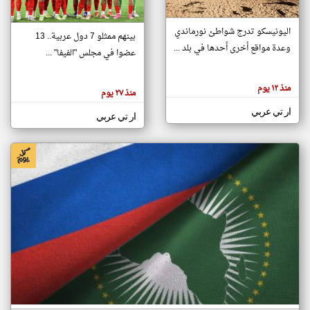
اليونيسكو تدرج شواطئ نورماندي
بينهم ممثلو 7 دول عربية.. 13
klyoum.com
وعدة مواقع أخرى أحدها في بلد ...
تغيير الدولة
عضوا في مجلس "الفيفا" ...
تعبر
مصادر الأخبار من جزر القمر
المقالات
الموجوده
اخبار جزر القمر على مدار الساعة
منذ ١٢ يوم
هنا عن
منذ ٢٧ يوم
وجهة
نظر
أهم اخبار جزر القمر العاجلة والمباشرة
ار تي عربي
كاتبيها.
ار تي عربي