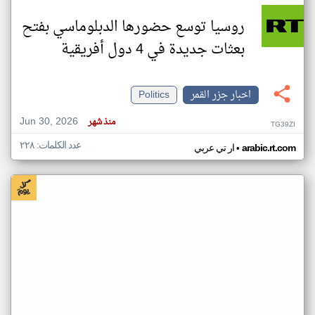
روسيا توسع حضورها الدبلوماسي بفتح
بعثات جديدة في 4 دول أفريقية
اخبار جزر القمر
Politics
Jun 30, 2026
منذ شهر
TG39ZI
عدد الكلمات: ٢٢٨
•
arabic.rt.com
ار تي عربي