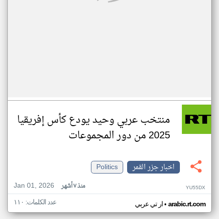
منتخب عربي وحيد يودع كأس إفريقيا
2025 من دور المجموعات
اخبار جزر القمر
Politics
Jan 01, 2026
منذ ٧ أشهر
YU55DX
عدد الكلمات: ١١٠
•
arabic.rt.com
ار تي عربي