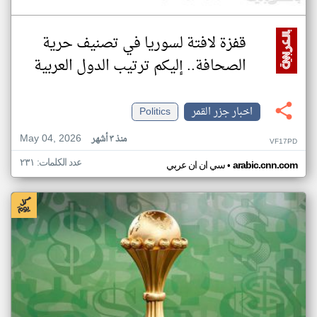
قفزة لافتة لسوريا في تصنيف حرية
الصحافة.. إليكم ترتيب الدول العربية
اخبار جزر القمر
Politics
May 04, 2026
منذ ٣ أشهر
VF17PD
عدد الكلمات: ٢٣١
•
arabic.cnn.com
سي ان ان عربي