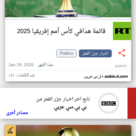
قائمة هدافي كأس أمم إفريقيا 2025
اخبار جزر القمر
Politics
Jan 19, 2026
منذ ٦ أشهر
QG60YL
عدد الكلمات: ١٤١
•
arabic.rt.com
ار تي عربي
تابع اخر اخبار جزر القمر من
بي بي سي عربي
مصادر أخرى