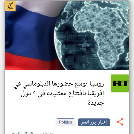
روسيا توسع حضورها الدبلوماسي في
إفريقيا بافتتاح ممثليات في 4 دول
جديدة
اخبار جزر القمر
Politics
Jun 01, 2026