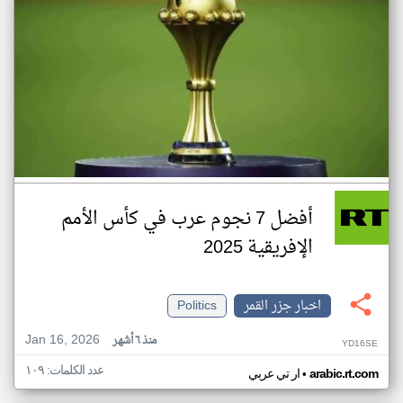
أفضل 7 نجوم عرب في كأس الأمم
الإفريقية 2025
اخبار جزر القمر
Politics
Jan 16, 2026
منذ ٦ أشهر
YD16SE
عدد الكلمات: ١٠٩
•
arabic.rt.com
ار تي عربي