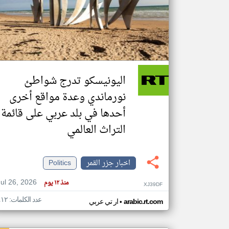
تعبر
المقالات
الموجوده
هنا عن
وجهة
اليونيسكو تدرج شواطئ
نظر
كاتبيها.
نورماندي وعدة مواقع أخرى
أحدها في بلد عربي على قائمة
التراث العالمي
اخبار جزر القمر
Politics
Jul 26, 2026
منذ ١٢ يوم
XJ39DF
عدد الكلمات: ٤١٢
•
arabic.rt.com
ار تي عربي