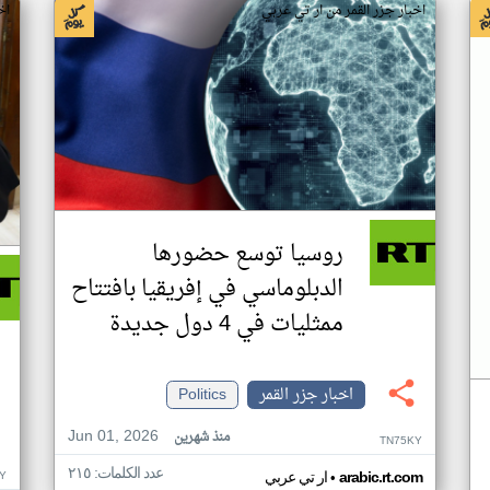
اخبار جزر القمر من ار تي عربي
اخ
روسيا توسع حضورها
الدبلوماسي في إفريقيا بافتتاح
ممثليات في 4 دول جديدة
اخبار جزر القمر
Politics
Jun 01, 2026
منذ شهرين
TN75KY
عدد الكلمات: ٢١٥
•
Y
arabic.rt.com
ار تي عربي