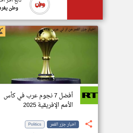
تابع اخر اخب
وطن يغرد
اخبار جزر القمر من ار تي عربي
أفضل 7 نجوم عرب في كأس
الأمم الإفريقية 2025
اخبار جزر القمر
Politics