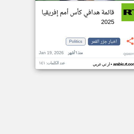
قائمة هدافي كأس أمم إفريقيا
2025
اخبار جزر القمر
Politics
Jan 19, 2026
منذ ٦ أشهر
QG60Y
عدد الكلمات: ١٤١
•
arabic.rt.c
ار تي عربي