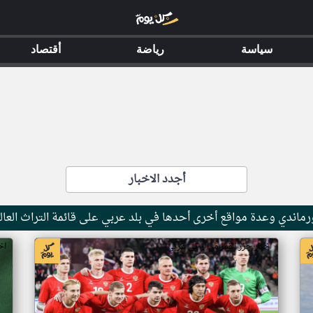
سياسة
رياضة
أقتصاد
أجدد الاخبار
ماندي وعدة مواقع أخرى أحدها في بلد عربي على قائمة التراث العال
اخبار جزر القمر من ار تي عربي
اخ