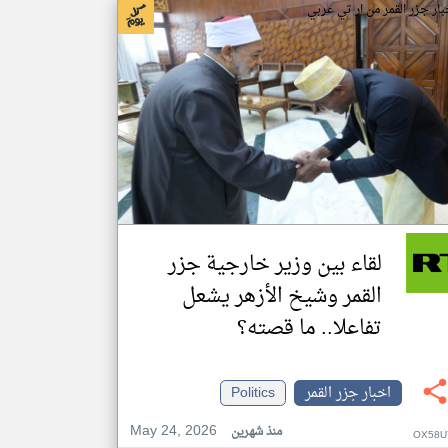
بار جزر القمر من ار تي عربي
لقاء بين وزير خارجية جزر
القمر وشيخ الأزهر يشعل
تفاعلا.. ما قصته؟
اخبار جزر القمر
Politics
May 24, 2026
منذ شهرين
OX58U