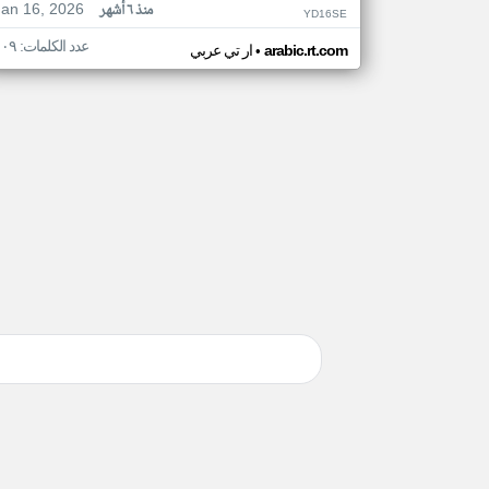
Jan 16, 2026
منذ ٦ أشهر
YD16SE
عدد الكلمات: ١٠٩
•
arabic.rt.com
ار تي عربي