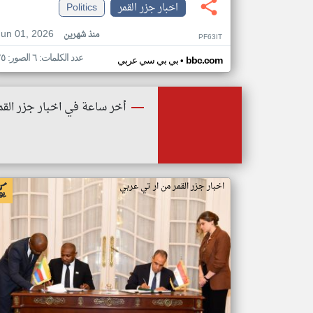
اخبار جزر القمر
Politics
Jun 01, 2026
منذ شهرين
PF63IT
عدد الكلمات: ٦ الصور: ٢٥
•
bbc.com
بي بي سي عربي
أخر ساعة في اخبار جزر القم
اخبار جزر القمر من ار تي عربي