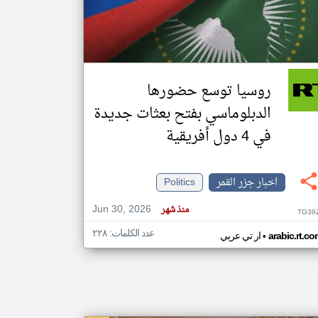
klyoum.com
تغيير الدولة
مصادر الأخبار من جزر القمر
روسيا توسع حضورها
اخبار جزر القمر على مدار الساعة
الدبلوماسي بفتح بعثات جديدة
أهم اخبار جزر القمر العاجلة والمباشرة
في 4 دول أفريقية
اخبار جزر القمر
Politics
Jun 30, 2026
منذ شهر
TG39
عدد الكلمات: ٢٢٨
•
arabic.rt.c
ار تي عربي