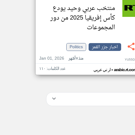
منتخب عربي وحيد يودع
كأس إفريقيا 2025 من دور
المجموعات
اخبار جزر القمر
Politics
Jan 01, 2026
منذ ٧ أشهر
YU55D
عدد الكلمات: ١١٠
•
arabic.rt.c
ار تي عربي