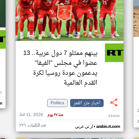
بينهم ممثلو 7 دول عربية.. 13
عضوا في مجلس "الفيفا"
يدعمون عودة روسيا لكرة
القدم العالمية
ZI
اخبار جزر القمر
Politics
om
Jul 11, 2026
منذ ٢٧ يوم
EE45AI
عدد الكلمات: ٢٢٦
•
arabic.rt.com
ار تي عربي