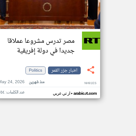
مصر تدرس مشروعا عملاقا
جديدا في دولة إفريقية
اخبار جزر القمر
Politics
May 24, 2026
منذ شهرين
NH91ES
عدد الكلمات: ٢٥٤
•
arabic.rt.com
ار تي عربي