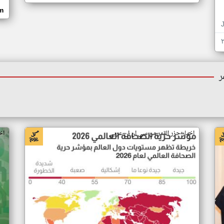
om
ر
اخبار جزر القمر من سي ان ان عربي
اخ