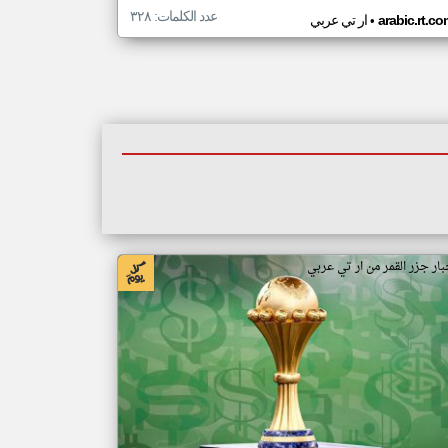
عدد الكلمات: ٣٢٨
•
arabic.rt.c
ار تي عربي
بار جزر القمر من ار تي عربي