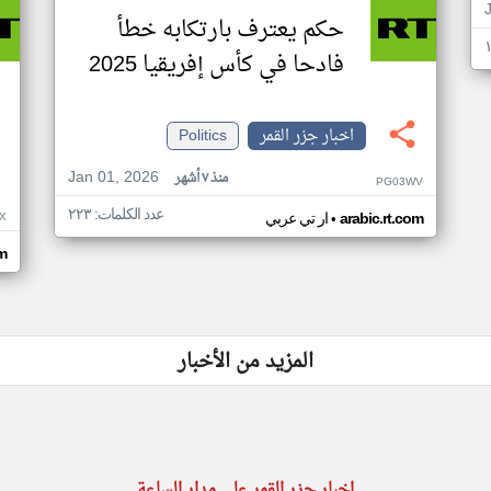
حكم يعترف بارتكابه خطأ
فادحا في كأس إفريقيا 2025
اخبار جزر القمر
Politics
Jan 01, 2026
منذ ٧ أشهر
PG03WV
عدد الكلمات: ٢٢٣
•
X
arabic.rt.com
ار تي عربي
om
المزيد من الأخبار
اخبار جزر القمر على مدار الساعة