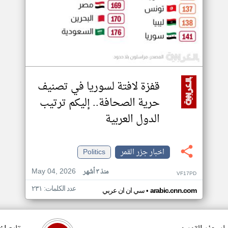
قفزة لافتة لسوريا في تصنيف
حرية الصحافة.. إليكم ترتيب
الدول العربية
اخبار جزر القمر
Politics
May 04, 2026
منذ ٣ أشهر
VF17PD
عدد الكلمات: ٢٣١
•
arabic.cnn.com
سي ان ان عربي