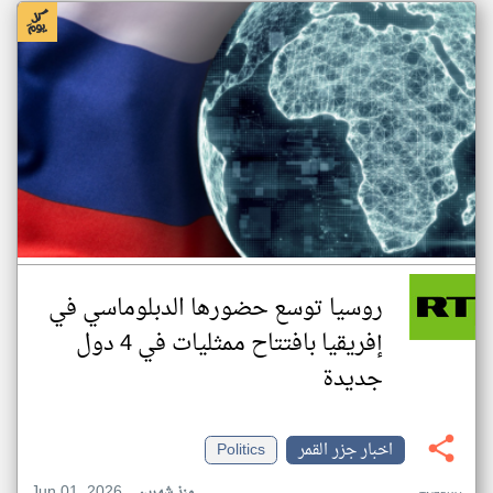
روسيا توسع حضورها الدبلوماسي في
إفريقيا بافتتاح ممثليات في 4 دول
جديدة
اخبار جزر القمر
Politics
Jun 01, 2026