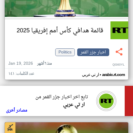
قائمة هدافي كأس أمم إفريقيا 2025
اخبار جزر القمر
Politics
Jan 19, 2026
منذ ٦ أشهر
QG60YL
عدد الكلمات: ١٤١
•
arabic.rt.com
ار تي عربي
تابع اخر اخبار جزر القمر من
ار تي عربي
مصادر أخرى