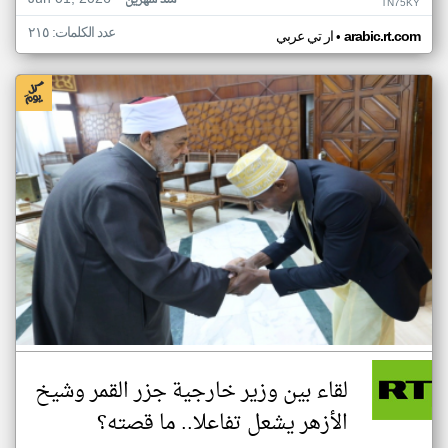
منذ شهرين
TN75KY
عدد الكلمات: ٢١٥
•
arabic.rt.com
ار تي عربي
لقاء بين وزير خارجية جزر القمر وشيخ
الأزهر يشعل تفاعلا.. ما قصته؟