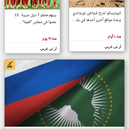
اليونيسكو تدرج شواطئ نورماندي
بينهم ممثلو 7 دول عربية.. 13
klyoum.com
وعدة مواقع أخرى أحدها في بلد ...
تغيير الدولة
عضوا في مجلس "الفيفا" ...
تعبر
مصادر الأخبار من جزر القمر
المقالات
الموجوده
اخبار جزر القمر على مدار الساعة
منذ ١٠ أيام
هنا عن
منذ ٢٥ يوم
وجهة
نظر
أهم اخبار جزر القمر العاجلة والمباشرة
ار تي عربي
كاتبيها.
ار تي عربي