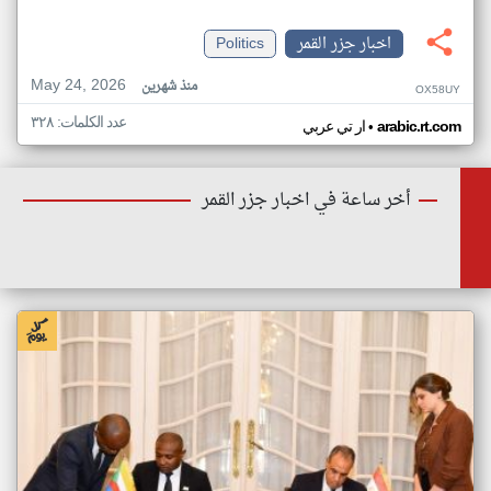
اخبار جزر القمر
Politics
May 24, 2026
منذ شهرين
OX58UY
عدد الكلمات: ٣٢٨
•
arabic.rt.com
ار تي عربي
أخر ساعة في اخبار جزر القمر