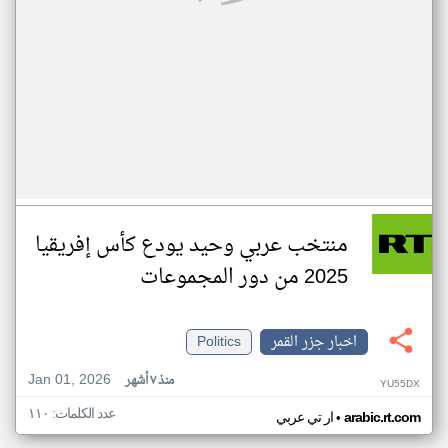
منتخب عربي وحيد يودع كأس إفريقيا
2025 من دور المجموعات
اخبار جزر القمر
Politics
Jan 01, 2026
منذ ٧ أشهر
YU55DX
عدد الكلمات: ١١٠
•
arabic.rt.com
ار تي عربي