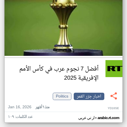
أفضل 7 نجوم عرب في كأس الأمم
الإفريقية 2025
اخبار جزر القمر
Politics
Jan 16, 2026
منذ ٦ أشهر
YD16SE
عدد الكلمات: ١٠٩
•
arabic.rt.com
ار تي عربي