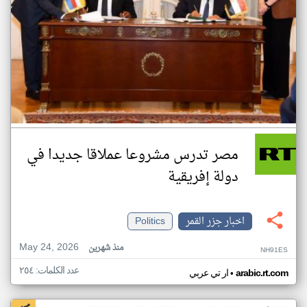
مصر تدرس مشروعا عملاقا جديدا في
دولة إفريقية
اخبار جزر القمر
Politics
May 24, 2026
منذ شهرين
NH91ES
عدد الكلمات: ٢٥٤
•
arabic.rt.com
ار تي عربي