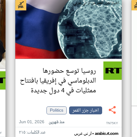
اخبار جزر القمر من ار تي عربي
اخ
روسيا توسع حضورها
الدبلوماسي في إفريقيا بافتتاح
ممثليات في 4 دول جديدة
اخبار جزر القمر
Politics
Jun 01, 2026
منذ شهرين
TN75KY
عدد الكلمات: ٢١٥
•
Y
arabic.rt.com
ار تي عربي