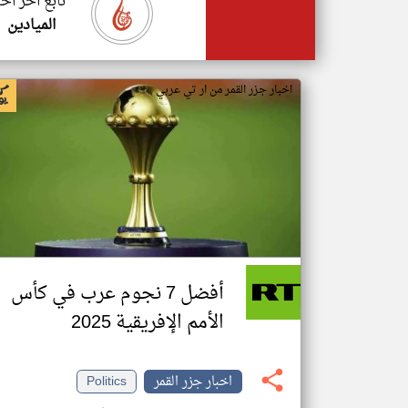
تابع اخر اخب
الميادين
اخبار جزر القمر من ار تي عربي
أفضل 7 نجوم عرب في كأس
الأمم الإفريقية 2025
اخبار جزر القمر
Politics