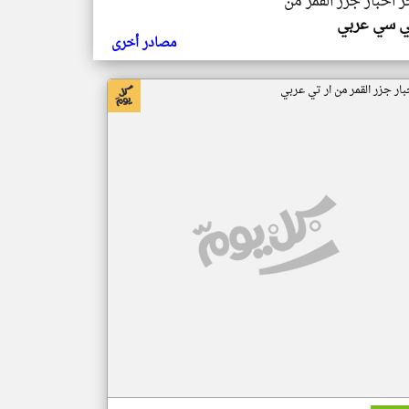
ر اخبار جزر القمر من
ي سي عربي
مصادر أخرى
بار جزر القمر من ار تي عربي