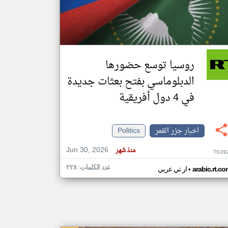
klyoum.com
تغيير الدولة
مصادر الأخبار من جزر القمر
روسيا توسع حضورها
اخبار جزر القمر على مدار الساعة
الدبلوماسي بفتح بعثات جديدة
أهم اخبار جزر القمر العاجلة والمباشرة
في 4 دول أفريقية
اخبار جزر القمر
Politics
Jun 30, 2026
منذ شهر
TG39
عدد الكلمات: ٢٢٨
•
arabic.rt.c
ار تي عربي