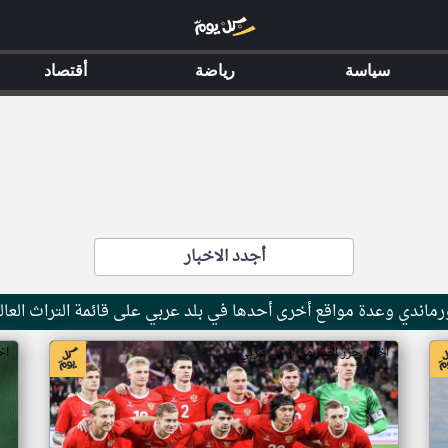
سياسة
رياضة
أقتصاد
أجدد الاخبار
ماندي وعدة مواقع أخرى أحدها في بلد عربي على قائمة التراث العال
اخبار جزر القمر من ار تي عربي
اخ