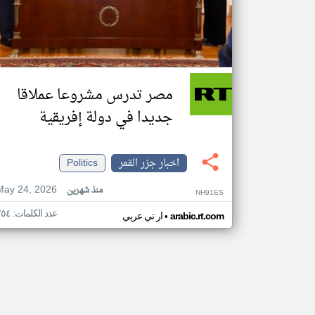
مصر تدرس مشروعا عملاقا
جديدا في دولة إفريقية
اخبار جزر القمر
Politics
May 24, 2026
منذ شهرين
NH91ES
عدد الكلمات: ٢٥٤
•
arabic.rt.com
ار تي عربي