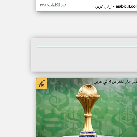
عدد الكلمات: ٣٢٨
•
arabic.rt.c
ار تي عربي
بار جزر القمر من ار تي عربي