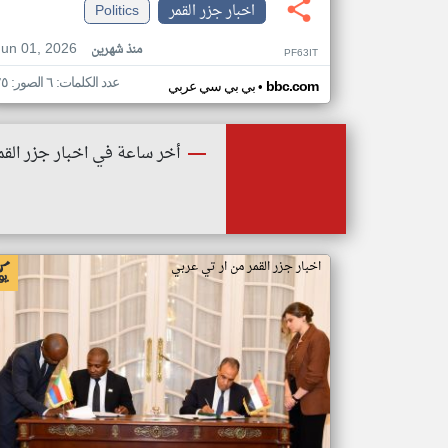
اخبار جزر القمر
Politics
Jun 01, 2026
منذ شهرين
PF63IT
عدد الكلمات: ٦ الصور: ٢٥
•
bbc.com
بي بي سي عربي
أخر ساعة في اخبار جزر القم
اخبار جزر القمر من ار تي عربي