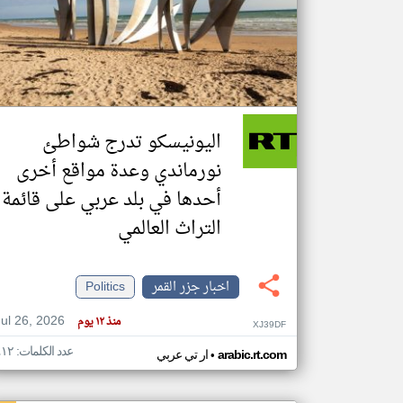
تعبر
المقالات
الموجوده
هنا عن
وجهة
اليونيسكو تدرج شواطئ
نظر
كاتبيها.
نورماندي وعدة مواقع أخرى
أحدها في بلد عربي على قائمة
التراث العالمي
اخبار جزر القمر
Politics
Jul 26, 2026
منذ ١٢ يوم
XJ39DF
عدد الكلمات: ٤١٢
•
arabic.rt.com
ار تي عربي