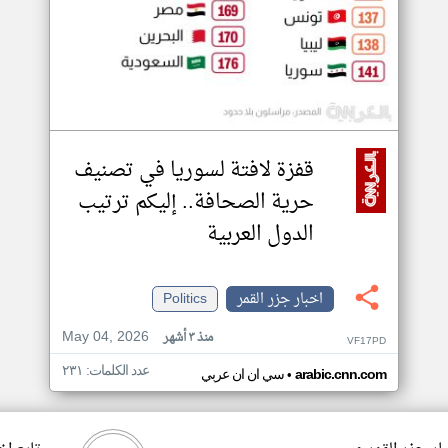
قفزة لافتة لسوريا في تصنيف
حرية الصحافة.. إليكم ترتيب
الدول العربية
اخبار جزر القمر
Politics
May 04, 2026
منذ ٣ أشهر
VF17PD
عدد الكلمات: ٢٣١
•
arabic.cnn.com
سي ان ان عربي