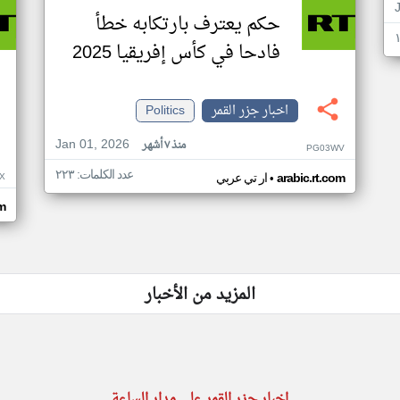
حكم يعترف بارتكابه خطأ
فادحا في كأس إفريقيا 2025
اخبار جزر القمر
Politics
Jan 01, 2026
منذ ٧ أشهر
PG03WV
عدد الكلمات: ٢٢٣
•
X
arabic.rt.com
ار تي عربي
om
المزيد من الأخبار
اخبار جزر القمر على مدار الساعة