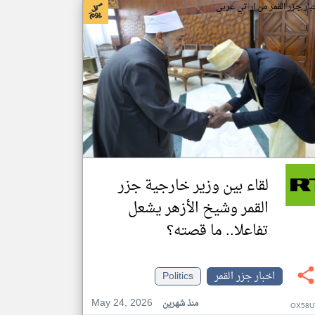
بار جزر القمر من ار تي عربي
لقاء بين وزير خارجية جزر
القمر وشيخ الأزهر يشعل
تفاعلا.. ما قصته؟
اخبار جزر القمر
Politics
May 24, 2026
منذ شهرين
OX58U