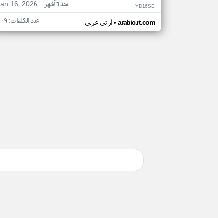
Jan 16, 2026
منذ ٦ أشهر
YD16SE
عدد الكلمات: ١٠٩
•
arabic.rt.com
ار تي عربي