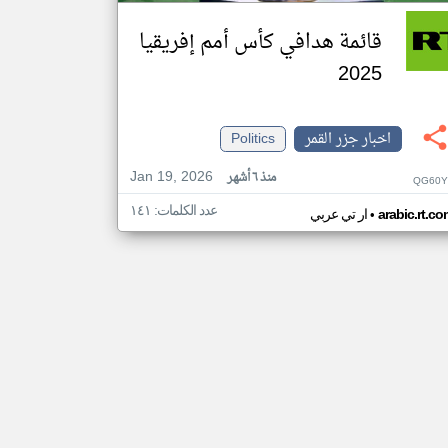
قائمة هدافي كأس أمم إفريقيا
2025
اخبار جزر القمر
Politics
Jan 19, 2026
منذ ٦ أشهر
QG60Y
عدد الكلمات: ١٤١
•
arabic.rt.c
ار تي عربي