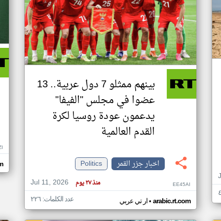
بينهم ممثلو 7 دول عربية.. 13
عضوا في مجلس "الفيفا"
يدعمون عودة روسيا لكرة
القدم العالمية
ZI
اخبار جزر القمر
Politics
om
Jul 11, 2026
منذ ٢٧ يوم
EE45AI
عدد الكلمات: ٢٢٦
•
arabic.rt.com
ار تي عربي