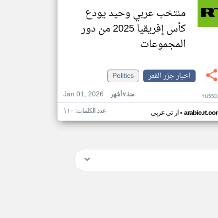
منتخب عربي وحيد يودع
كأس إفريقيا 2025 من دور
المجموعات
اخبار جزر القمر
Politics
Jan 01, 2026
منذ ٧ أشهر
YU55D
عدد الكلمات: ١١٠
•
arabic.rt.c
ار تي عربي