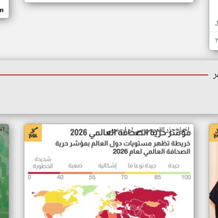
om
ر
اخبار جزر القمر من سي ان ان عربي
اخ