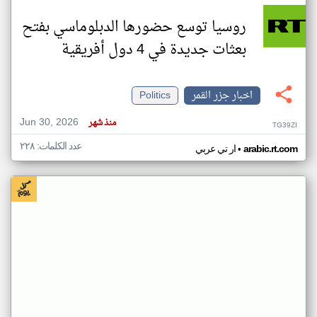
روسيا توسع حضورها الدبلوماسي بفتح
بعثات جديدة في 4 دول أفريقية
اخبار جزر القمر
Politics
Jun 30, 2026
منذ شهر
TG39ZI
عدد الكلمات: ٢٢٨
•
arabic.rt.com
ار تي عربي