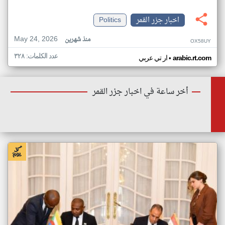
اخبار جزر القمر
Politics
May 24, 2026
منذ شهرين
OX58UY
عدد الكلمات: ٣٢٨
•
arabic.rt.com
ار تي عربي
أخر ساعة في اخبار جزر القمر