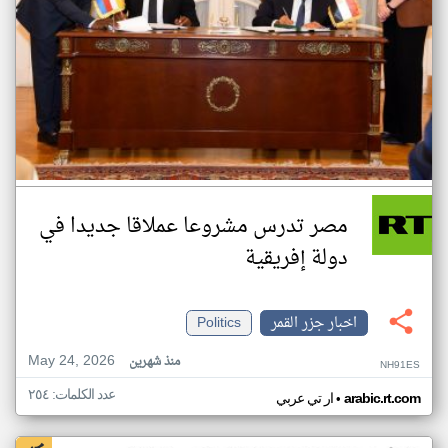
مصر تدرس مشروعا عملاقا جديدا في
دولة إفريقية
اخبار جزر القمر
Politics
May 24, 2026
منذ شهرين
NH91ES
عدد الكلمات: ٢٥٤
•
arabic.rt.com
ار تي عربي