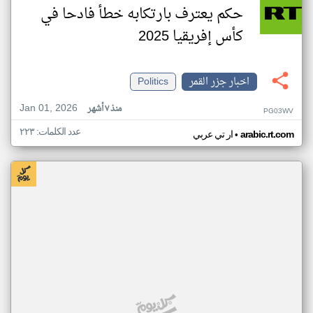
حكم يعترف بارتكابه خطأ فادحا في
كأس إفريقيا 2025
اخبار جزر القمر
Politics
Jan 01, 2026
منذ ٧ أشهر
PG03WV
عدد الكلمات: ٢٢٣
•
arabic.rt.com
ار تي عربي