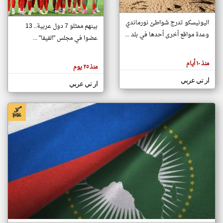
اليونيسكو تدرج شواطئ نورماندي
بينهم ممثلو 7 دول عربية.. 13
klyoum.com
وعدة مواقع أخرى أحدها في بلد ...
تغيير الدولة
عضوا في مجلس "الفيفا" ...
تعبر
مصادر الأخبار من جزر القمر
المقالات
الموجوده
اخبار جزر القمر على مدار الساعة
منذ ١٠ أيام
هنا عن
منذ ٢٥ يوم
وجهة
نظر
أهم اخبار جزر القمر العاجلة والمباشرة
ار تي عربي
كاتبيها.
ار تي عربي