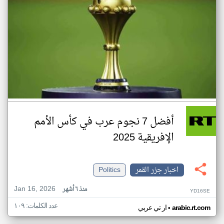
أفضل 7 نجوم عرب في كأس الأمم
الإفريقية 2025
اخبار جزر القمر
Politics
Jan 16, 2026
منذ ٦ أشهر
YD16SE
عدد الكلمات: ١٠٩
•
arabic.rt.com
ار تي عربي