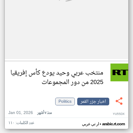
منتخب عربي وحيد يودع كأس إفريقيا
2025 من دور المجموعات
اخبار جزر القمر
Politics
Jan 01, 2026
منذ ٧ أشهر
YU55DX
عدد الكلمات: ١١٠
•
arabic.rt.com
ار تي عربي