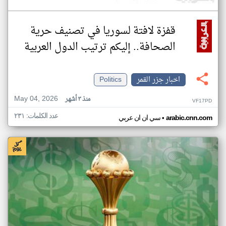
قفزة لافتة لسوريا في تصنيف حرية
الصحافة.. إليكم ترتيب الدول العربية
اخبار جزر القمر
Politics
May 04, 2026
منذ ٣ أشهر
VF17PD
عدد الكلمات: ٢٣١
•
arabic.cnn.com
سي ان ان عربي