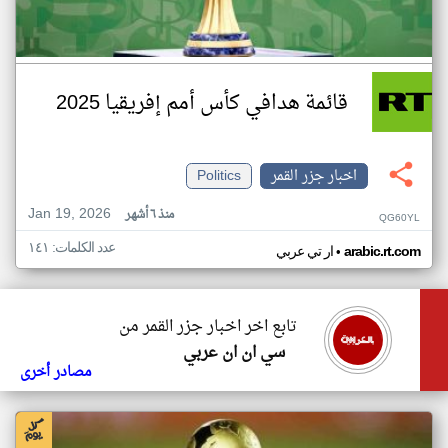
قائمة هدافي كأس أمم إفريقيا 2025
اخبار جزر القمر
Politics
Jan 19, 2026
منذ ٦ أشهر
QG60YL
عدد الكلمات: ١٤١
•
arabic.rt.com
ار تي عربي
تابع اخر اخبار جزر القمر من
سي ان ان عربي
مصادر أخرى