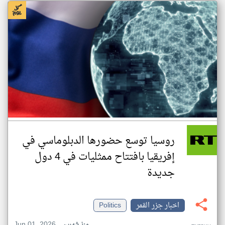
روسيا توسع حضورها الدبلوماسي في
إفريقيا بافتتاح ممثليات في 4 دول
جديدة
اخبار جزر القمر
Politics
Jun 01, 2026