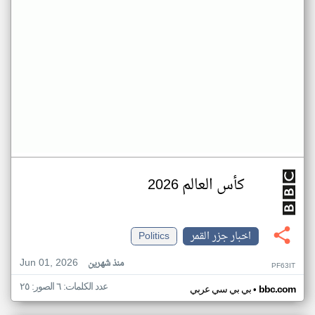
كأس العالم 2026
اخبار جزر القمر
Politics
Jun 01, 2026
منذ شهرين
PF63IT
عدد الكلمات: ٦ الصور: ٢٥
•
bbc.com
بي بي سي عربي