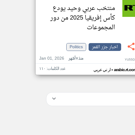
منتخب عربي وحيد يودع
كأس إفريقيا 2025 من دور
المجموعات
اخبار جزر القمر
Politics
Jan 01, 2026
منذ ٧ أشهر
YU55D
عدد الكلمات: ١١٠
•
arabic.rt.c
ار تي عربي