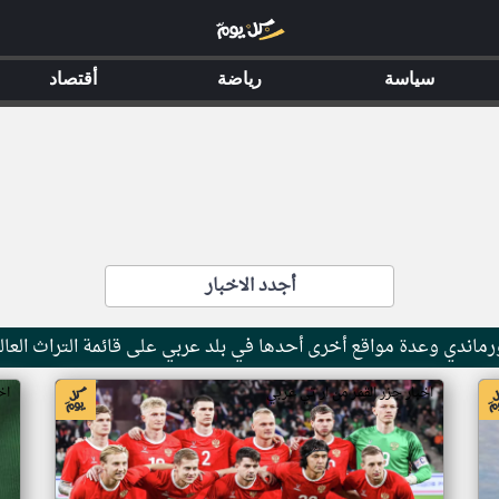
سياسة
رياضة
أقتصاد
أجدد الاخبار
ماندي وعدة مواقع أخرى أحدها في بلد عربي على قائمة التراث العال
اخبار جزر القمر من ار تي عربي
اخ