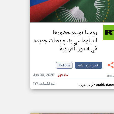
klyoum.com
تغيير الدولة
مصادر الأخبار من جزر القمر
روسيا توسع حضورها
اخبار جزر القمر على مدار الساعة
الدبلوماسي بفتح بعثات جديدة
أهم اخبار جزر القمر العاجلة والمباشرة
في 4 دول أفريقية
اخبار جزر القمر
Politics
Jun 30, 2026
منذ شهر
TG39
عدد الكلمات: ٢٢٨
•
arabic.rt.c
ار تي عربي