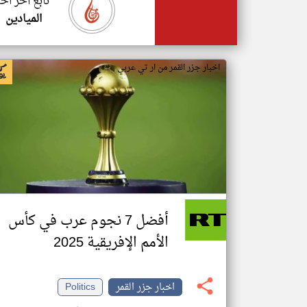
تابع اخر اخب
الميادين
اخبار جزر القمر من ار تي عربي
أفضل 7 نجوم عرب في كأس
الأمم الإفريقية 2025
اخبار جزر القمر
Politics