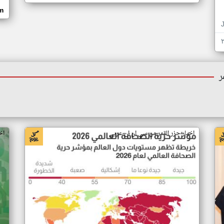
om
ر
اخبار جزر القمر من سي ان ان عربي
اخ