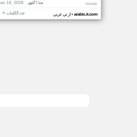
Jan 16, 2026
منذ ٦ أشهر
YD16SE
عدد الكلمات: ١٠٩
•
arabic.rt.com
ار تي عربي