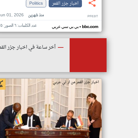
اخبار جزر القمر
Politics
Jun 01, 2026
منذ شهرين
PF63IT
عدد الكلمات: ٦ الصور: ٢٥
•
bbc.com
بي بي سي عربي
أخر ساعة في اخبار جزر القم
اخبار جزر القمر من ار تي عربي