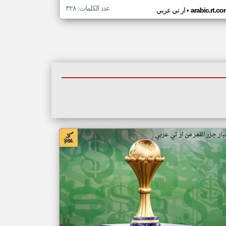
عدد الكلمات: ٣٢٨
•
arabic.rt.c
ار تي عربي
بار جزر القمر من ار تي عربي