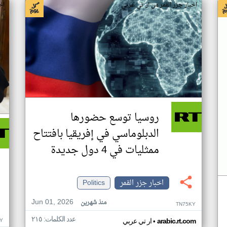
اخبار جزر القمر من ار تي عربي
اخ
روسيا توسع حضورها
الدبلوماسي في إفريقيا بافتتاح
ممثليات في 4 دول جديدة
اخبار جزر القمر
Politics
Jun 01, 2026
منذ شهرين
TN75KY
عدد الكلمات: ٢١٥
•
Y
arabic.rt.com
ار تي عربي