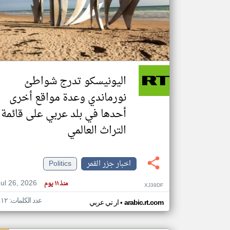
تعبر
المقالات
الموجوده
هنا عن
وجهة
اليونيسكو تدرج شواطئ
نظر
كاتبيها.
نورماندي وعدة مواقع أخرى
أحدها في بلد عربي على قائمة
التراث العالمي
اخبار جزر القمر
Politics
Jul 26, 2026
منذ ١١ يوم
XJ39DF
عدد الكلمات: ٤١٢
•
arabic.rt.com
ار تي عربي