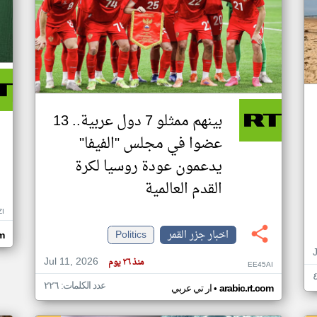
بينهم ممثلو 7 دول عربية.. 13
عضوا في مجلس "الفيفا"
يدعمون عودة روسيا لكرة
القدم العالمية
ZI
اخبار جزر القمر
Politics
om
Jul 11, 2026
منذ ٢٦ يوم
EE45AI
عدد الكلمات: ٢٢٦
•
arabic.rt.com
ار تي عربي