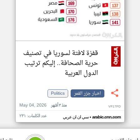
قفزة لافتة لسوريا في تصنيف
حرية الصحافة.. إليكم ترتيب
الدول العربية
اخبار جزر القمر
Politics
May 04, 2026
منذ ٣ أشهر
VF17PD
عدد الكلمات: ٢٣١
•
arabic.cnn.com
سي ان ان عربي