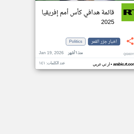
قائمة هدافي كأس أمم إفريقيا
2025
اخبار جزر القمر
Politics
Jan 19, 2026
منذ ٦ أشهر
QG60Y
عدد الكلمات: ١٤١
•
arabic.rt.c
ار تي عربي