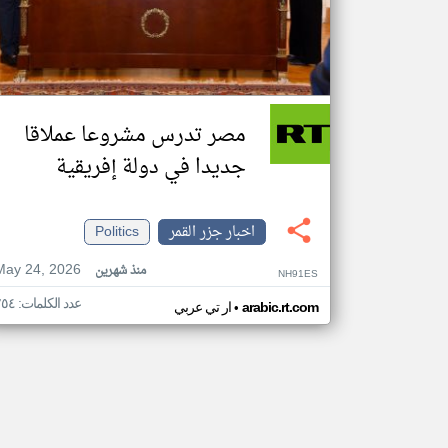
مصر تدرس مشروعا عملاقا
جديدا في دولة إفريقية
اخبار جزر القمر
Politics
May 24, 2026
منذ شهرين
NH91ES
عدد الكلمات: ٢٥٤
•
arabic.rt.com
ار تي عربي