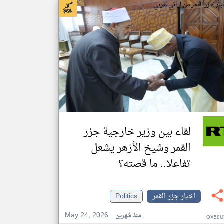
بار جزر القمر من ار تي عربي
لقاء بين وزير خارجية جزر
القمر وشيخ الأزهر يشعل
تفاعلا.. ما قصته؟
اخبار جزر القمر
Politics
May 24, 2026
منذ شهرين
OX58U