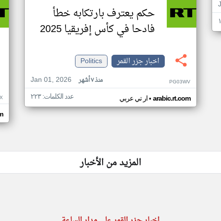
حكم يعترف بارتكابه خطأ
فادحا في كأس إفريقيا 2025
اخبار جزر القمر
Politics
Jan 01, 2026
منذ ٧ أشهر
PG03WV
عدد الكلمات: ٢٢٣
•
X
arabic.rt.com
ار تي عربي
om
المزيد من الأخبار
اخبار جزر القمر على مدار الساعة