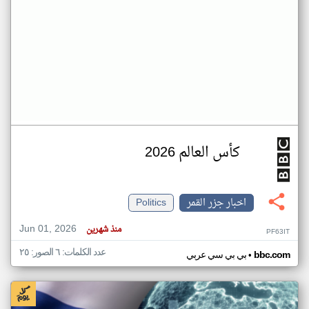
كأس العالم 2026
اخبار جزر القمر
Politics
Jun 01, 2026
منذ شهرين
PF63IT
عدد الكلمات: ٦ الصور: ٢٥
•
bbc.com
بي بي سي عربي