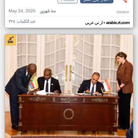
May 24, 2026
منذ شهرين
OX58UY
عدد الكلمات: ٣٢٨
•
arabic.rt.com
ار تي عربي