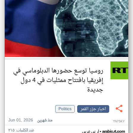
روسيا توسع حضورها الدبلوماسي في
إفريقيا بافتتاح ممثليات في 4 دول
جديدة
اخبار جزر القمر
Politics
Jun 01, 2026
منذ شهرين
TN75KY
عدد الكلمات: ٢١٥
•
arabic.rt.com
ار تي عربي