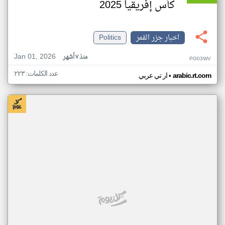
كأس إفريقيا 2025
اخبار جزر القمر
Politics
Jan 01, 2026
منذ ٧ أشهر
PG03WV
عدد الكلمات: ٢٢٣
•
arabic.rt.com
ار تي عربي