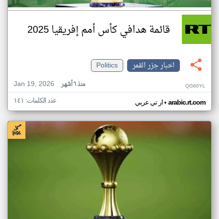
قائمة هدافي كأس أمم إفريقيا 2025
اخبار جزر القمر
Politics
Jan 19, 2026
منذ ٦ أشهر
QG60YL
عدد الكلمات: ١٤١
•
arabic.rt.com
ار تي عربي