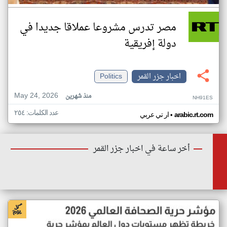
مصر تدرس مشروعا عملاقا جديدا في
دولة إفريقية
اخبار جزر القمر
Politics
May 24, 2026
منذ شهرين
NH91ES
عدد الكلمات: ٢٥٤
•
arabic.rt.com
ار تي عربي
أخر ساعة في اخبار جزر القمر