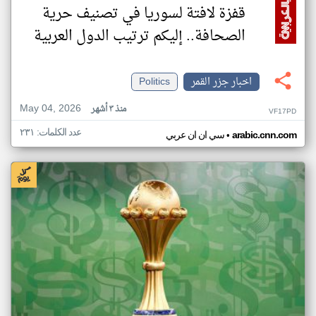
قفزة لافتة لسوريا في تصنيف حرية
الصحافة.. إليكم ترتيب الدول العربية
اخبار جزر القمر
Politics
May 04, 2026
منذ ٣ أشهر
VF17PD
عدد الكلمات: ٢٣١
•
arabic.cnn.com
سي ان ان عربي