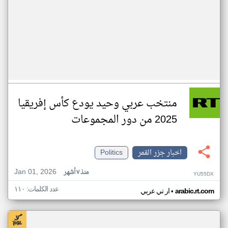
منتخب عربي وحيد يودع كأس إفريقيا
2025 من دور المجموعات
اخبار جزر القمر
Politics
Jan 01, 2026
منذ ٧ أشهر
YU55DX
عدد الكلمات: ١١٠
•
arabic.rt.com
ار تي عربي