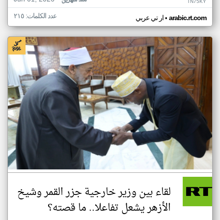
منذ شهرين
TN75KY
عدد الكلمات: ٢١٥
•
arabic.rt.com
ار تي عربي
لقاء بين وزير خارجية جزر القمر وشيخ
الأزهر يشعل تفاعلا.. ما قصته؟