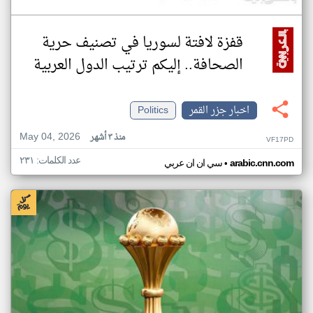
قفزة لافتة لسوريا في تصنيف حرية
الصحافة.. إليكم ترتيب الدول العربية
اخبار جزر القمر
Politics
May 04, 2026
منذ ٣ أشهر
VF17PD
عدد الكلمات: ٢٣١
•
arabic.cnn.com
سي ان ان عربي