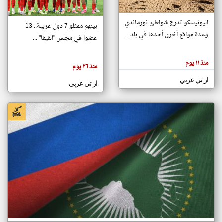
اليونيسكو تدرج شواطئ نورماندي
بينهم ممثلو 7 دول عربية.. 13
klyoum.com
وعدة مواقع أخرى أحدها في بلد ...
تغيير الدولة
عضوا في مجلس "الفيفا" ...
تعبر
مصادر الأخبار من جزر القمر
المقالات
الموجوده
اخبار جزر القمر على مدار الساعة
منذ ١١ يوم
هنا عن
منذ ٢٦ يوم
وجهة
نظر
أهم اخبار جزر القمر العاجلة والمباشرة
ار تي عربي
كاتبيها.
ار تي عربي