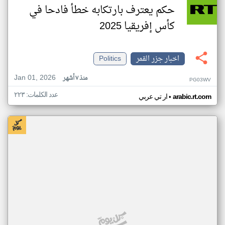
حكم يعترف بارتكابه خطأ فادحا في
كأس إفريقيا 2025
اخبار جزر القمر
Politics
Jan 01, 2026
منذ ٧ أشهر
PG03WV
عدد الكلمات: ٢٢٣
•
arabic.rt.com
ار تي عربي