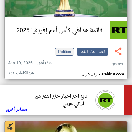
قائمة هدافي كأس أمم إفريقيا 2025
اخبار جزر القمر
Politics
Jan 19, 2026
منذ ٦ أشهر
QG60YL
عدد الكلمات: ١٤١
•
arabic.rt.com
ار تي عربي
تابع اخر اخبار جزر القمر من
ار تي عربي
مصادر أخرى