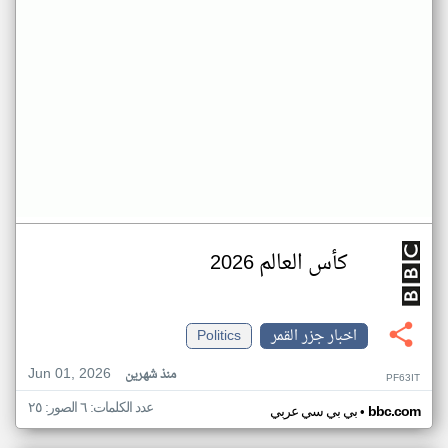
كأس العالم 2026
اخبار جزر القمر
Politics
Jun 01, 2026
منذ شهرين
PF63IT
عدد الكلمات: ٦ الصور: ٢٥
•
bbc.com
بي بي سي عربي