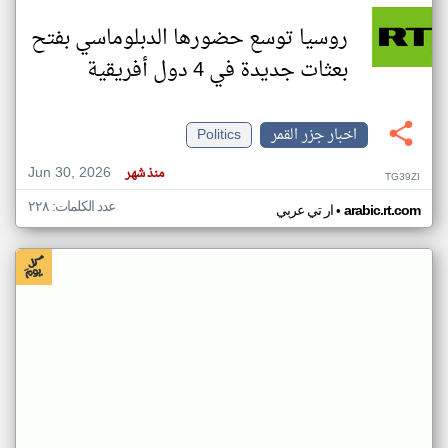
روسيا توسع حضورها الدبلوماسي بفتح
بعثات جديدة في 4 دول أفريقية
اخبار جزر القمر
Politics
Jun 30, 2026
منذ شهر
TG39ZI
عدد الكلمات: ٢٢٨
•
arabic.rt.com
ار تي عربي