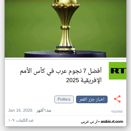
أفضل 7 نجوم عرب في كأس الأمم
الإفريقية 2025
اخبار جزر القمر
Politics
Jan 16, 2026
منذ ٦ أشهر
YD16SE
عدد الكلمات: ١٠٩
•
arabic.rt.com
ار تي عربي