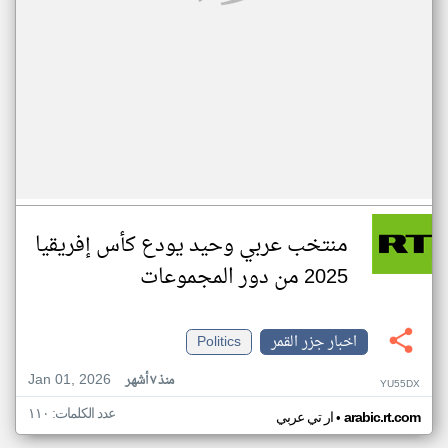
منتخب عربي وحيد يودع كأس إفريقيا
2025 من دور المجموعات
اخبار جزر القمر
Politics
Jan 01, 2026
منذ ٧ أشهر
YU55DX
عدد الكلمات: ١١٠
•
arabic.rt.com
ار تي عربي