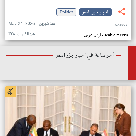
اخبار جزر القمر
Politics
May 24, 2026
منذ شهرين
OX58UY
عدد الكلمات: ٣٢٨
•
arabic.rt.com
ار تي عربي
أخر ساعة في اخبار جزر القمر