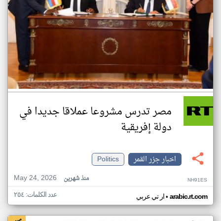
مصر تدرس مشروعا عملاقا جديدا في
دولة إفريقية
اخبار جزر القمر
Politics
May 24, 2026
منذ شهرين
NH91ES
عدد الكلمات: ٢٥٤
•
arabic.rt.com
ار تي عربي