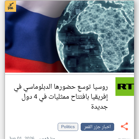
روسيا توسع حضورها الدبلوماسي في
إفريقيا بافتتاح ممثليات في 4 دول
جديدة
اخبار جزر القمر
Politics
Jun 01, 2026