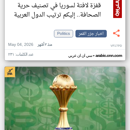
قفزة لافتة لسوريا في تصنيف حرية
الصحافة.. إليكم ترتيب الدول العربية
اخبار جزر القمر
Politics
May 04, 2026
منذ ٣ أشهر
VF17PD
عدد الكلمات: ٢٣١
•
arabic.cnn.com
سي ان ان عربي