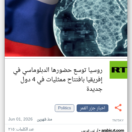
روسيا توسع حضورها الدبلوماسي في
إفريقيا بافتتاح ممثليات في 4 دول
جديدة
اخبار جزر القمر
Politics
Jun 01, 2026
منذ شهرين
TN75KY
عدد الكلمات: ٢١٥
•
arabic.rt.com
ار تي عربي