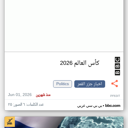
كأس العالم 2026
اخبار جزر القمر
Politics
Jun 01, 2026
منذ شهرين
PF63IT
عدد الكلمات: ٦ الصور: ٢٥
•
bbc.com
بي بي سي عربي