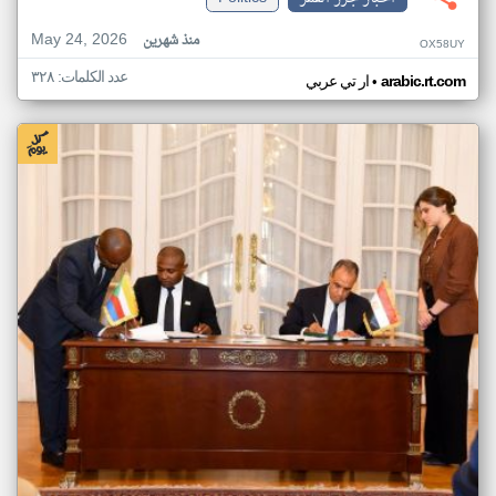
May 24, 2026
منذ شهرين
OX58UY
عدد الكلمات: ٣٢٨
•
arabic.rt.com
ار تي عربي