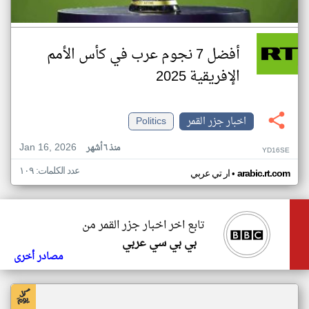
أفضل 7 نجوم عرب في كأس الأمم
الإفريقية 2025
اخبار جزر القمر
Politics
Jan 16, 2026
منذ ٦ أشهر
YD16SE
عدد الكلمات: ١٠٩
•
arabic.rt.com
ار تي عربي
تابع اخر اخبار جزر القمر من
بي بي سي عربي
مصادر أخرى