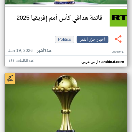
قائمة هدافي كأس أمم إفريقيا 2025
اخبار جزر القمر
Politics
Jan 19, 2026
منذ ٦ أشهر
QG60YL
عدد الكلمات: ١٤١
•
arabic.rt.com
ار تي عربي