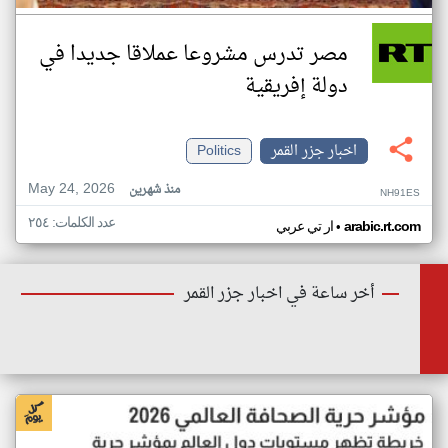
مصر تدرس مشروعا عملاقا جديدا في
دولة إفريقية
اخبار جزر القمر
Politics
May 24, 2026
منذ شهرين
NH91ES
عدد الكلمات: ٢٥٤
•
arabic.rt.com
ار تي عربي
أخر ساعة في اخبار جزر القمر