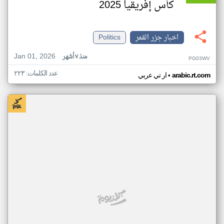
كأس إفريقيا 2025
اخبار جزر القمر
Politics
Jan 01, 2026
منذ ٧ أشهر
PG03WV
عدد الكلمات: ٢٢٣
•
arabic.rt.com
ار تي عربي