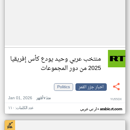
منتخب عربي وحيد يودع كأس إفريقيا
2025 من دور المجموعات
اخبار جزر القمر
Politics
Jan 01, 2026
منذ ٧ أشهر
YU55DX
عدد الكلمات: ١١٠
•
arabic.rt.com
ار تي عربي