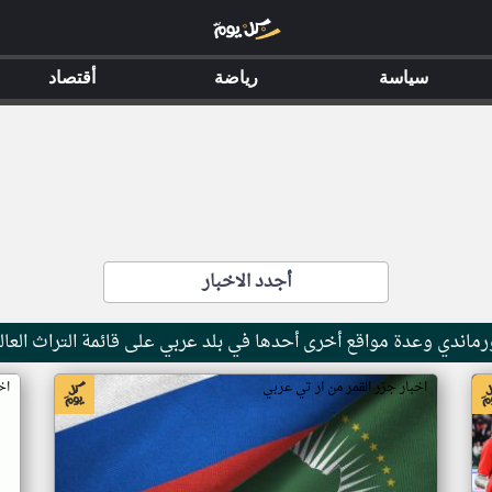
سياسة
رياضة
أقتصاد
أجدد الاخبار
ماندي وعدة مواقع أخرى أحدها في بلد عربي على قائمة التراث العال
اخبار جزر القمر من ار تي عربي
اخ