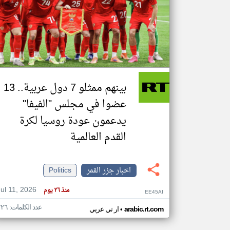
تعبر
المقالات
الموجوده
هنا عن
وجهة
نظر
بينهم ممثلو 7 دول عربية.. 13
كاتبيها.
عضوا في مجلس "الفيفا"
يدعمون عودة روسيا لكرة
القدم العالمية
اخبار جزر القمر
Politics
Jul 11, 2026
منذ ٢٦ يوم
EE45AI
عدد الكلمات: ٢٢٦
•
arabic.rt.com
ار تي عربي