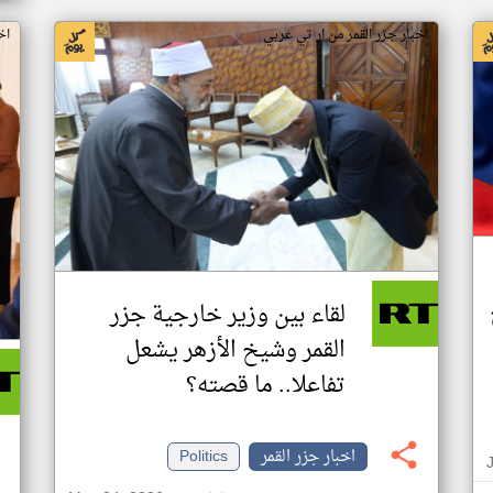
اخبار جزر القمر من ار تي عربي
اخ
لقاء بين وزير خارجية جزر
القمر وشيخ الأزهر يشعل
تفاعلا.. ما قصته؟
اخبار جزر القمر
Politics