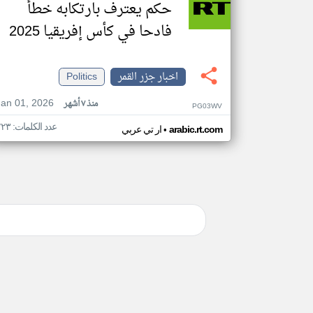
حكم يعترف بارتكابه خطأ
فادحا في كأس إفريقيا 2025
اخبار جزر القمر
Politics
Jan 01, 2026
منذ ٧ أشهر
PG03WV
عدد الكلمات: ٢٢٣
•
arabic.rt.com
ار تي عربي