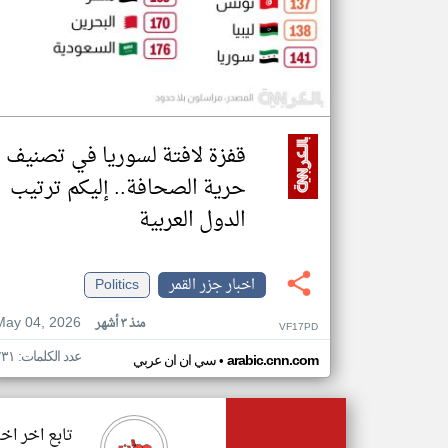
قفزة لافتة لسوريا في تصنيف
حرية الصحافة.. إليكم ترتيب
الدول العربية
اخبار جزر القمر
Politics
May 04, 2026
منذ ٣ أشهر
VF17PD
عدد الكلمات: ٢٣١
•
arabic.cnn.com
سي ان ان عربي
تابع اخر اخب