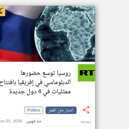
اخبار جزر القمر من ار تي عربي
روسيا توسع حضورها
الدبلوماسي في إفريقيا بافتتاح
ممثليات في 4 دول جديدة
اخبار جزر القمر
Politics
Jun 01, 2026
منذ شهرين
TN75KY