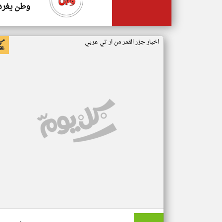
وطن يغرد
اخبار جزر القمر من ار تي عربي