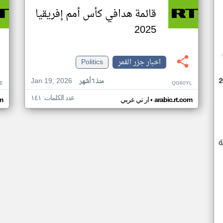
قائمة هدافي كأس أمم إفريقيا
2025
اخبار جزر القمر
Politics
Jan 19, 2026
منذ ٦ أشهر
E
QG60YL
عدد الكلمات: ١٤١
•
arabic.rt.com
ار تي عربي
om