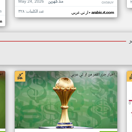
May 24, 2026
منذ شهرين
OX58UY
عدد الكلمات: ٣٢٨
S
•
arabic.rt.com
ار تي عربي
om
ر
اخبار جزر القمر من ار تي عربي
اخ