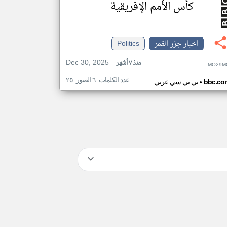
كأس الأمم الإفريقية
اخبار جزر القمر
Politics
Dec 30, 2025
منذ ٧ أشهر
MO29M
عدد الكلمات: ٦ الصور: ٢٥
•
bbc.co
بي بي سي عربي