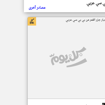
ي سي عربي
مصادر أخرى
بار جزر القمر من بي بي سي عربي