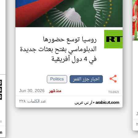
روسيا توسع حضورها
الدبلوماسي بفتح بعثات جديدة
في 4 دول أفريقية
اخبار جزر القمر
Politics
Jun 30, 2026
منذ شهر
TG39ZI
عدد الكلمات: ٢٢٨
•
arabic.rt.com
ار تي عربي
IT
m