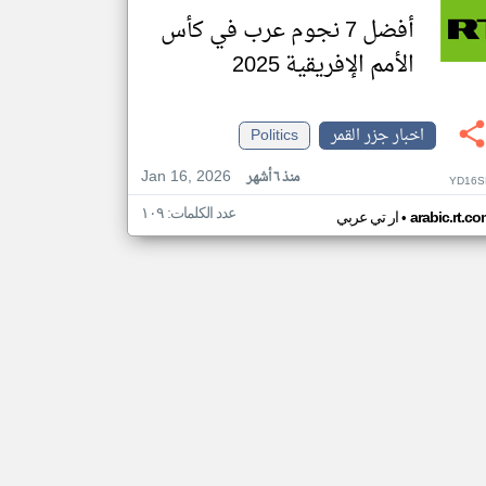
أفضل 7 نجوم عرب في كأس
الأمم الإفريقية 2025
اخبار جزر القمر
Politics
Jan 16, 2026
منذ ٦ أشهر
YD16S
عدد الكلمات: ١٠٩
•
arabic.rt.c
ار تي عربي