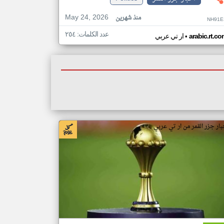
May 24, 2026
منذ شهرين
NH91E
عدد الكلمات: ٢٥٤
•
arabic.rt.c
ار تي عربي
بار جزر القمر من ار تي عربي