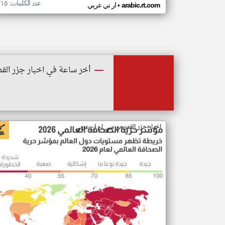
عدد الكلمات: ٢١٥
•
arabic.rt.com
ار تي عربي
أخر ساعة في اخبار جزر القم
اخبار جزر القمر من سي ان ان عربي