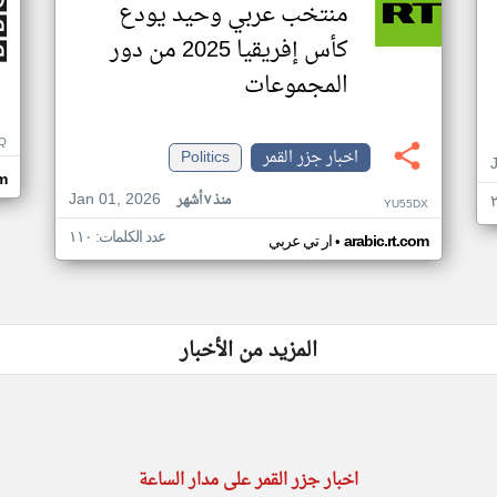
منتخب عربي وحيد يودع
كأس إفريقيا 2025 من دور
المجموعات
Q
اخبار جزر القمر
Politics
m
Jan 01, 2026
منذ ٧ أشهر
YU55DX
عدد الكلمات: ١١٠
•
arabic.rt.com
ار تي عربي
المزيد من الأخبار
اخبار جزر القمر على مدار الساعة