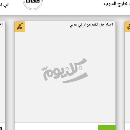
 خارج السرب
بي ب
اخبار جزر القمر من ار تي عربي
اخ