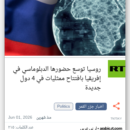
روسيا توسع حضورها الدبلوماسي في
إفريقيا بافتتاح ممثليات في 4 دول
جديدة
اخبار جزر القمر
Politics
Jun 01, 2026
منذ شهرين
TN75KY
عدد الكلمات: ٢١٥
•
arabic.rt.com
ار تي عربي