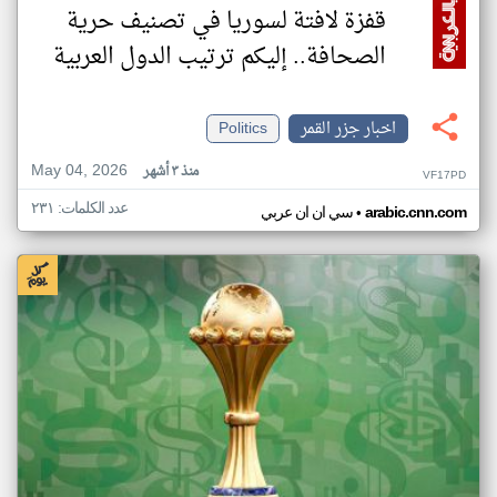
قفزة لافتة لسوريا في تصنيف حرية
الصحافة.. إليكم ترتيب الدول العربية
اخبار جزر القمر
Politics
May 04, 2026
منذ ٣ أشهر
VF17PD
عدد الكلمات: ٢٣١
•
arabic.cnn.com
سي ان ان عربي