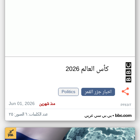
كأس العالم 2026
اخبار جزر القمر
Politics
Jun 01, 2026
منذ شهرين
PF63IT
عدد الكلمات: ٦ الصور: ٢٥
•
bbc.com
بي بي سي عربي