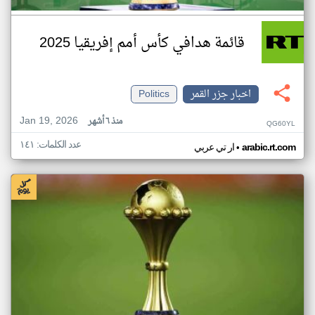
قائمة هدافي كأس أمم إفريقيا 2025
اخبار جزر القمر
Politics
Jan 19, 2026
منذ ٦ أشهر
QG60YL
عدد الكلمات: ١٤١
•
arabic.rt.com
ار تي عربي