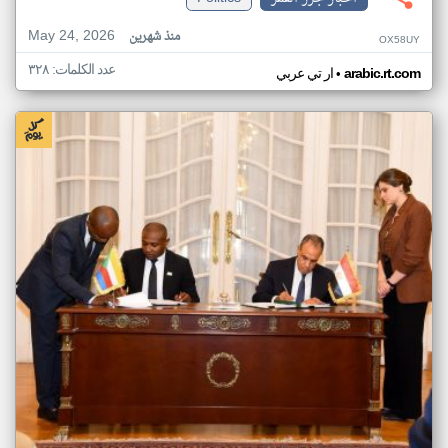
May 24, 2026
منذ شهرين
OX58UY
عدد الكلمات: ٣٢٨
•
arabic.rt.com
ار تي عربي