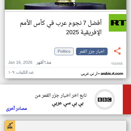
أفضل 7 نجوم عرب في كأس الأمم
الإفريقية 2025
اخبار جزر القمر
Politics
Jan 16, 2026
منذ ٦ أشهر
YD16SE
عدد الكلمات: ١٠٩
•
arabic.rt.com
ار تي عربي
تابع اخر اخبار جزر القمر من
بي بي سي عربي
مصادر أخرى