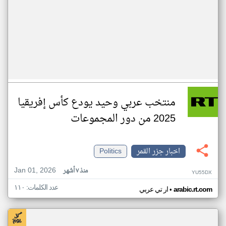
منتخب عربي وحيد يودع كأس إفريقيا
2025 من دور المجموعات
اخبار جزر القمر
Politics
Jan 01, 2026
منذ ٧ أشهر
YU55DX
عدد الكلمات: ١١٠
•
arabic.rt.com
ار تي عربي