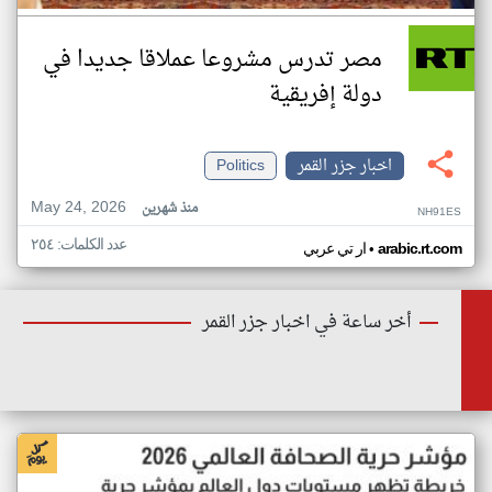
مصر تدرس مشروعا عملاقا جديدا في
دولة إفريقية
اخبار جزر القمر
Politics
May 24, 2026
منذ شهرين
NH91ES
عدد الكلمات: ٢٥٤
•
arabic.rt.com
ار تي عربي
أخر ساعة في اخبار جزر القمر