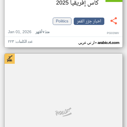
كأس إفريقيا 2025
اخبار جزر القمر
Politics
Jan 01, 2026
منذ ٧ أشهر
PG03WV
عدد الكلمات: ٢٢٣
•
arabic.rt.com
ار تي عربي