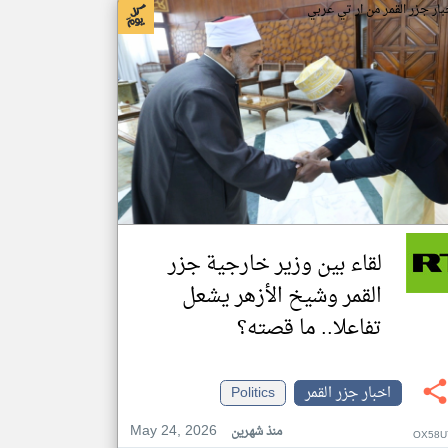
بار جزر القمر من ار تي عربي
لقاء بين وزير خارجية جزر
القمر وشيخ الأزهر يشعل
تفاعلا.. ما قصته؟
اخبار جزر القمر
Politics
May 24, 2026
منذ شهرين
OX58U