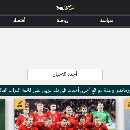
سياسة
رياضة
أقتصاد
أجدد الاخبار
ماندي وعدة مواقع أخرى أحدها في بلد عربي على قائمة التراث العال
اخبار جزر القمر من ار تي عربي
اخ