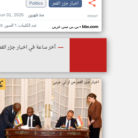
اخبار جزر القمر
Politics
Jun 01, 2026
منذ شهرين
PF63IT
عدد الكلمات: ٦ الصور: ٢٥
•
bbc.com
بي بي سي عربي
أخر ساعة في اخبار جزر القم
اخبار جزر القمر من ار تي عربي