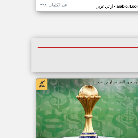
عدد الكلمات: ٣٢٨
•
arabic.rt.c
ار تي عربي
بار جزر القمر من ار تي عربي