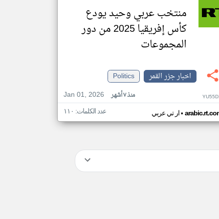
منتخب عربي وحيد يودع
كأس إفريقيا 2025 من دور
المجموعات
اخبار جزر القمر
Politics
Jan 01, 2026
منذ ٧ أشهر
YU55D
عدد الكلمات: ١١٠
•
arabic.rt.c
ار تي عربي