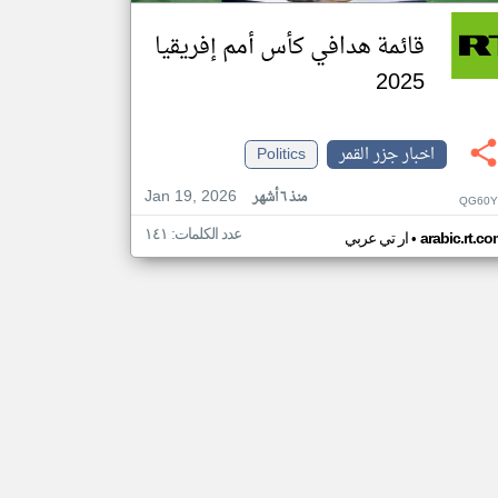
قائمة هدافي كأس أمم إفريقيا
2025
اخبار جزر القمر
Politics
Jan 19, 2026
منذ ٦ أشهر
QG60Y
عدد الكلمات: ١٤١
•
arabic.rt.c
ار تي عربي