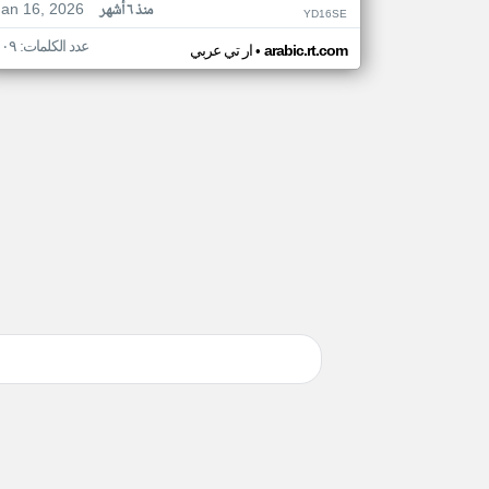
Jan 16, 2026
منذ ٦ أشهر
YD16SE
عدد الكلمات: ١٠٩
•
arabic.rt.com
ار تي عربي