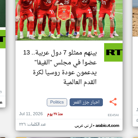
بينهم ممثلو 7 دول عربية.. 13
عضوا في مجلس "الفيفا"
يدعمون عودة روسيا لكرة
القدم العالمية
ZI
اخبار جزر القمر
Politics
om
Jul 11, 2026
منذ ٢٧ يوم
EE45AI
عدد الكلمات: ٢٢٦
•
arabic.rt.com
ار تي عربي