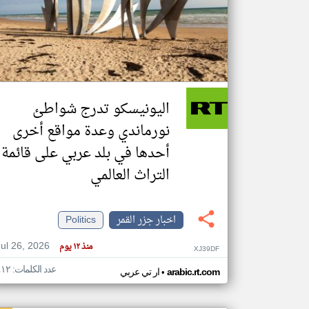
تعبر
المقالات
الموجوده
هنا عن
وجهة
اليونيسكو تدرج شواطئ
نظر
كاتبيها.
نورماندي وعدة مواقع أخرى
أحدها في بلد عربي على قائمة
التراث العالمي
اخبار جزر القمر
Politics
Jul 26, 2026
منذ ١٢ يوم
XJ39DF
عدد الكلمات: ٤١٢
•
arabic.rt.com
ار تي عربي