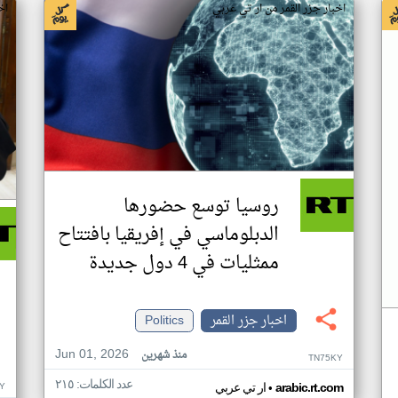
اخبار جزر القمر من ار تي عربي
اخ
روسيا توسع حضورها
الدبلوماسي في إفريقيا بافتتاح
ممثليات في 4 دول جديدة
اخبار جزر القمر
Politics
Jun 01, 2026
منذ شهرين
TN75KY
عدد الكلمات: ٢١٥
•
Y
arabic.rt.com
ار تي عربي