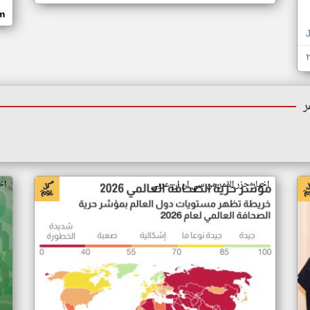
om
ر
اخبار جزر القمر من سي ان ان عربي
اخ