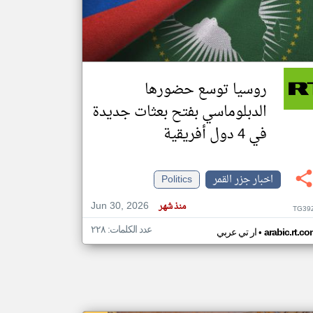
klyoum.com
تغيير الدولة
مصادر الأخبار من جزر القمر
روسيا توسع حضورها
اخبار جزر القمر على مدار الساعة
الدبلوماسي بفتح بعثات جديدة
أهم اخبار جزر القمر العاجلة والمباشرة
في 4 دول أفريقية
اخبار جزر القمر
Politics
Jun 30, 2026
منذ شهر
TG39
عدد الكلمات: ٢٢٨
•
arabic.rt.c
ار تي عربي