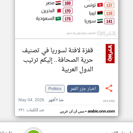
قفزة لافتة لسوريا في تصنيف
حرية الصحافة.. إليكم ترتيب
الدول العربية
اخبار جزر القمر
Politics
May 04, 2026
منذ ٣ أشهر
VF17PD
عدد الكلمات: ٢٣١
•
arabic.cnn.com
سي ان ان عربي