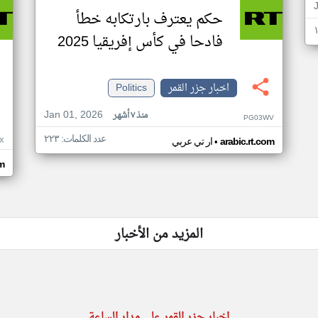
حكم يعترف بارتكابه خطأ
فادحا في كأس إفريقيا 2025
اخبار جزر القمر
Politics
Jan 01, 2026
منذ ٧ أشهر
PG03WV
عدد الكلمات: ٢٢٣
•
X
arabic.rt.com
ار تي عربي
om
المزيد من الأخبار
اخبار جزر القمر على مدار الساعة