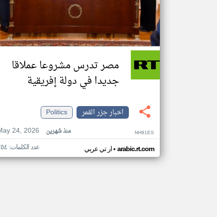
مصر تدرس مشروعا عملاقا
جديدا في دولة إفريقية
اخبار جزر القمر
Politics
May 24, 2026
منذ شهرين
NH91ES
عدد الكلمات: ٢٥٤
•
arabic.rt.com
ار تي عربي