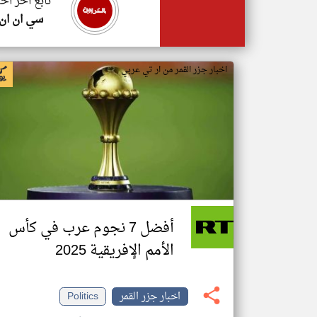
تابع اخر اخب
سي ان ان
اخبار جزر القمر من ار تي عربي
أفضل 7 نجوم عرب في كأس
الأمم الإفريقية 2025
اخبار جزر القمر
Politics