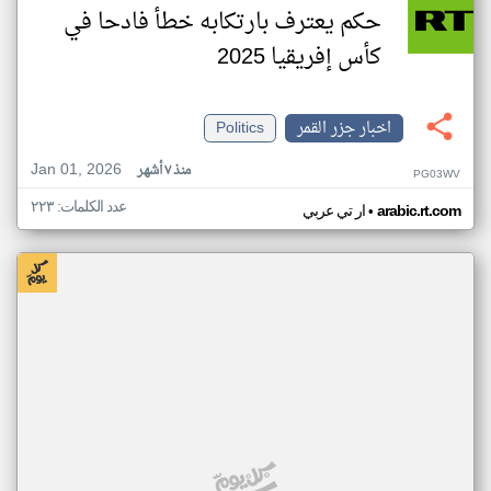
حكم يعترف بارتكابه خطأ فادحا في
كأس إفريقيا 2025
اخبار جزر القمر
Politics
Jan 01, 2026
منذ ٧ أشهر
PG03WV
عدد الكلمات: ٢٢٣
•
arabic.rt.com
ار تي عربي