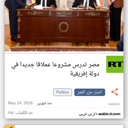
مصر تدرس مشروعا عملاقا جديدا في
دولة إفريقية
اخبار جزر القمر
Politics
May 24, 2026
منذ شهرين
NH91ES
عدد الكلمات: ٢٥٤
•
arabic.rt.com
ار تي عربي