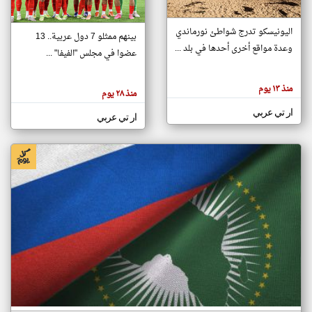
اليونيسكو تدرج شواطئ نورماندي
بينهم ممثلو 7 دول عربية.. 13
klyoum.com
وعدة مواقع أخرى أحدها في بلد ...
تغيير الدولة
عضوا في مجلس "الفيفا" ...
تعبر
مصادر الأخبار من جزر القمر
المقالات
الموجوده
اخبار جزر القمر على مدار الساعة
منذ ١٣ يوم
هنا عن
منذ ٢٨ يوم
وجهة
نظر
أهم اخبار جزر القمر العاجلة والمباشرة
ار تي عربي
كاتبيها.
ار تي عربي