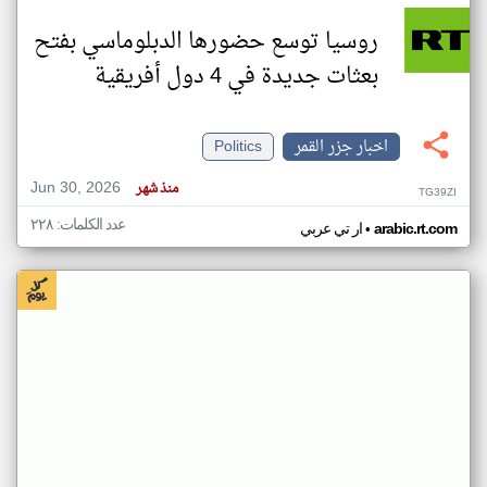
روسيا توسع حضورها الدبلوماسي بفتح
بعثات جديدة في 4 دول أفريقية
اخبار جزر القمر
Politics
Jun 30, 2026
منذ شهر
TG39ZI
عدد الكلمات: ٢٢٨
•
arabic.rt.com
ار تي عربي