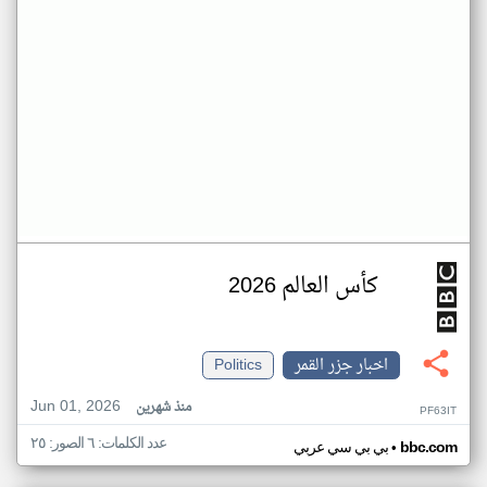
كأس العالم 2026
اخبار جزر القمر
Politics
Jun 01, 2026
منذ شهرين
PF63IT
عدد الكلمات: ٦ الصور: ٢٥
•
bbc.com
بي بي سي عربي