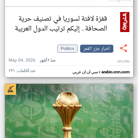
قفزة لافتة لسوريا في تصنيف حرية
الصحافة.. إليكم ترتيب الدول العربية
اخبار جزر القمر
Politics
May 04, 2026
منذ ٣ أشهر
VF17PD
عدد الكلمات: ٢٣١
•
arabic.cnn.com
سي ان ان عربي