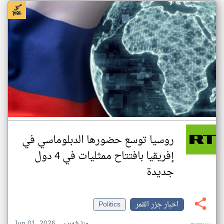
روسيا توسع حضورها الدبلوماسي في
إفريقيا بافتتاح ممثليات في 4 دول
جديدة
اخبار جزر القمر
Politics
Jun 01, 2026