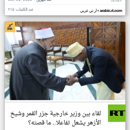
منذ شهرين
TN75KY
عدد الكلمات: ٢١٥
•
arabic.rt.com
ار تي عربي
لقاء بين وزير خارجية جزر القمر وشيخ
الأزهر يشعل تفاعلا.. ما قصته؟