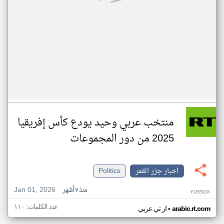
منتخب عربي وحيد يودع كأس إفريقيا
2025 من دور المجموعات
اخبار جزر القمر
Politics
Jan 01, 2026
منذ ٧ أشهر
YU55DX
عدد الكلمات: ١١٠
•
arabic.rt.com
ار تي عربي