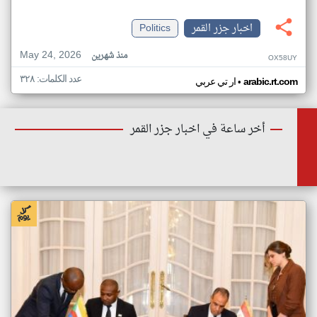
اخبار جزر القمر
Politics
May 24, 2026
منذ شهرين
OX58UY
عدد الكلمات: ٣٢٨
•
arabic.rt.com
ار تي عربي
أخر ساعة في اخبار جزر القمر