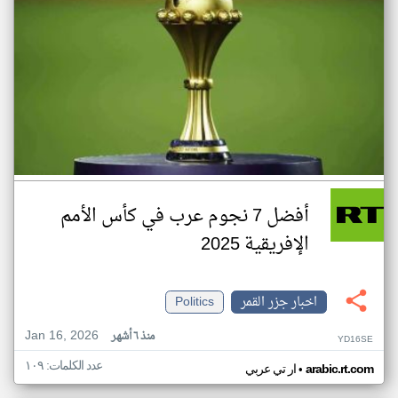
أفضل 7 نجوم عرب في كأس الأمم
الإفريقية 2025
اخبار جزر القمر
Politics
Jan 16, 2026
منذ ٦ أشهر
YD16SE
عدد الكلمات: ١٠٩
•
arabic.rt.com
ار تي عربي