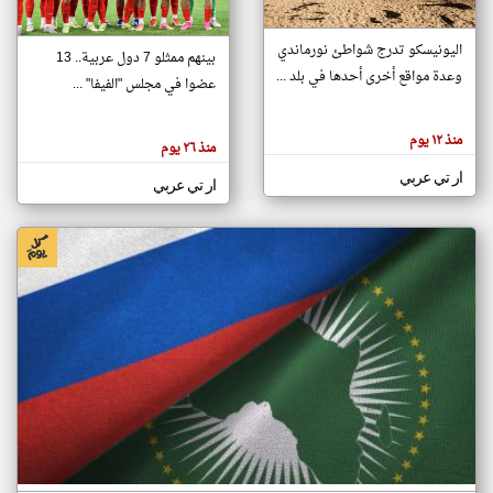
اليونيسكو تدرج شواطئ نورماندي
بينهم ممثلو 7 دول عربية.. 13
klyoum.com
وعدة مواقع أخرى أحدها في بلد ...
تغيير الدولة
عضوا في مجلس "الفيفا" ...
تعبر
مصادر الأخبار من جزر القمر
المقالات
الموجوده
اخبار جزر القمر على مدار الساعة
منذ ١٢ يوم
هنا عن
منذ ٢٦ يوم
وجهة
نظر
أهم اخبار جزر القمر العاجلة والمباشرة
ار تي عربي
كاتبيها.
ار تي عربي