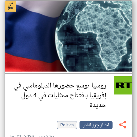
روسيا توسع حضورها الدبلوماسي في
إفريقيا بافتتاح ممثليات في 4 دول
جديدة
اخبار جزر القمر
Politics
Jun 01, 2026