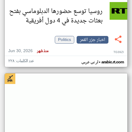
روسيا توسع حضورها الدبلوماسي بفتح
بعثات جديدة في 4 دول أفريقية
اخبار جزر القمر
Politics
Jun 30, 2026
منذ شهر
TG39ZI
عدد الكلمات: ٢٢٨
•
arabic.rt.com
ار تي عربي