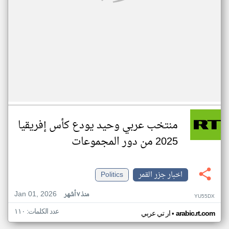
منتخب عربي وحيد يودع كأس إفريقيا
2025 من دور المجموعات
اخبار جزر القمر
Politics
Jan 01, 2026
منذ ٧ أشهر
YU55DX
عدد الكلمات: ١١٠
•
arabic.rt.com
ار تي عربي