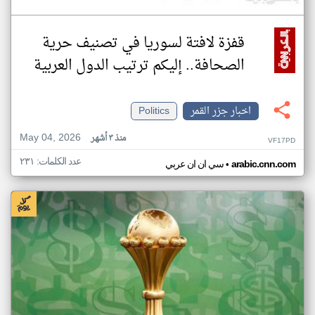
قفزة لافتة لسوريا في تصنيف حرية
الصحافة.. إليكم ترتيب الدول العربية
اخبار جزر القمر
Politics
May 04, 2026
منذ ٣ أشهر
VF17PD
عدد الكلمات: ٢٣١
•
arabic.cnn.com
سي ان ان عربي