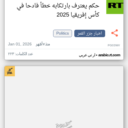
حكم يعترف بارتكابه خطأ فادحا في
كأس إفريقيا 2025
اخبار جزر القمر
Politics
Jan 01, 2026
منذ ٧ أشهر
PG03WV
عدد الكلمات: ٢٢٣
•
arabic.rt.com
ار تي عربي