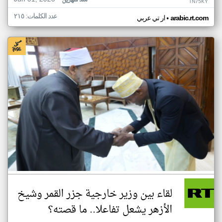
منذ شهرين
TN75KY
عدد الكلمات: ٢١٥
•
arabic.rt.com
ار تي عربي
لقاء بين وزير خارجية جزر القمر وشيخ
الأزهر يشعل تفاعلا.. ما قصته؟