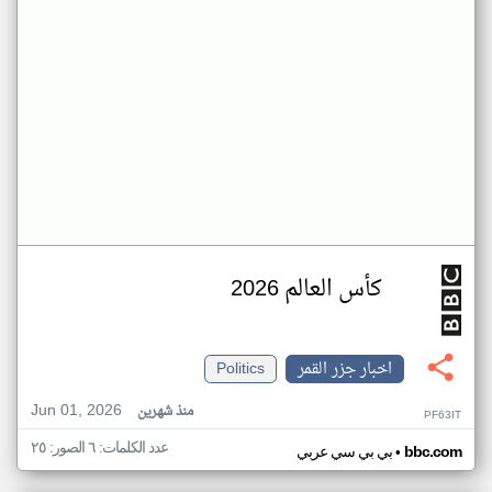
كأس العالم 2026
اخبار جزر القمر
Politics
Jun 01, 2026
منذ شهرين
PF63IT
عدد الكلمات: ٦ الصور: ٢٥
•
bbc.com
بي بي سي عربي