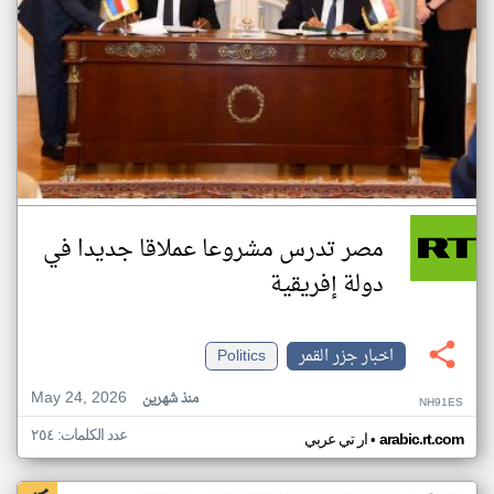
مصر تدرس مشروعا عملاقا جديدا في
دولة إفريقية
اخبار جزر القمر
Politics
May 24, 2026
منذ شهرين
NH91ES
عدد الكلمات: ٢٥٤
•
arabic.rt.com
ار تي عربي