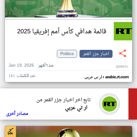
قائمة هدافي كأس أمم إفريقيا 2025
اخبار جزر القمر
Politics
Jan 19, 2026
منذ ٦ أشهر
QG60YL
عدد الكلمات: ١٤١
•
arabic.rt.com
ار تي عربي
تابع اخر اخبار جزر القمر من
ار تي عربي
مصادر أخرى