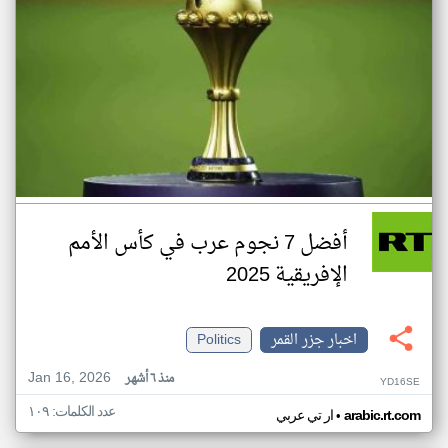
أفضل 7 نجوم عرب في كأس الأمم
الإفريقية 2025
اخبار جزر القمر
Politics
Jan 16, 2026
منذ ٦ أشهر
YD16SE
عدد الكلمات: ١٠٩
•
arabic.rt.com
ار تي عربي