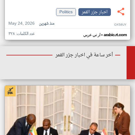
اخبار جزر القمر
Politics
May 24, 2026
منذ شهرين
OX58UY
عدد الكلمات: ٣٢٨
•
arabic.rt.com
ار تي عربي
أخر ساعة في اخبار جزر القمر