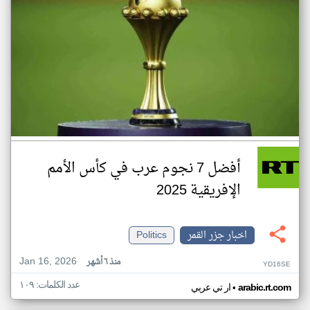
أفضل 7 نجوم عرب في كأس الأمم
الإفريقية 2025
اخبار جزر القمر
Politics
Jan 16, 2026
منذ ٦ أشهر
YD16SE
عدد الكلمات: ١٠٩
•
arabic.rt.com
ار تي عربي