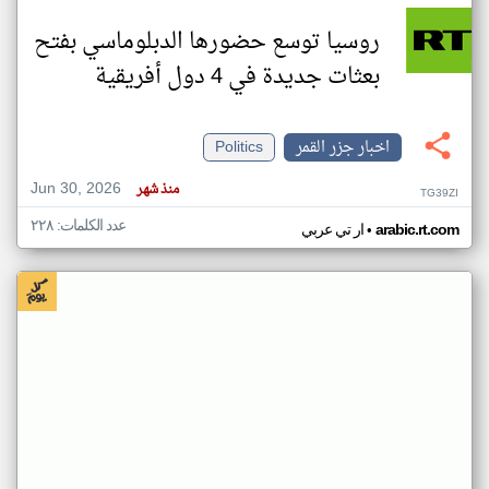
روسيا توسع حضورها الدبلوماسي بفتح
بعثات جديدة في 4 دول أفريقية
اخبار جزر القمر
Politics
Jun 30, 2026
منذ شهر
TG39ZI
عدد الكلمات: ٢٢٨
•
arabic.rt.com
ار تي عربي