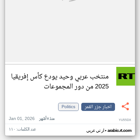
منتخب عربي وحيد يودع كأس إفريقيا
2025 من دور المجموعات
اخبار جزر القمر
Politics
Jan 01, 2026
منذ ٧ أشهر
YU55DX
عدد الكلمات: ١١٠
•
arabic.rt.com
ار تي عربي