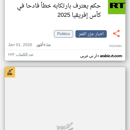
حكم يعترف بارتكابه خطأ فادحا في
كأس إفريقيا 2025
اخبار جزر القمر
Politics
Jan 01, 2026
منذ ٧ أشهر
PG03WV
عدد الكلمات: ٢٢٣
•
arabic.rt.com
ار تي عربي