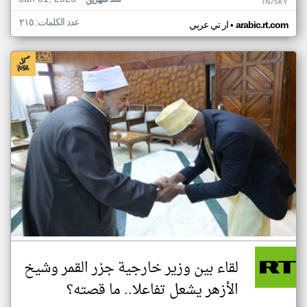
منذ شهرين
TN75KY
عدد الكلمات: ٢١٥
•
arabic.rt.com
ار تي عربي
لقاء بين وزير خارجية جزر القمر وشيخ
الأزهر يشعل تفاعلا.. ما قصته؟