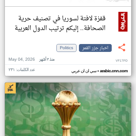
قفزة لافتة لسوريا في تصنيف حرية
الصحافة.. إليكم ترتيب الدول العربية
اخبار جزر القمر
Politics
May 04, 2026
منذ ٣ أشهر
VF17PD
عدد الكلمات: ٢٣١
•
arabic.cnn.com
سي ان ان عربي