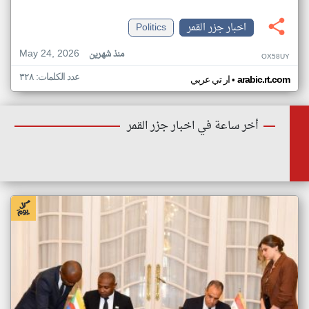
اخبار جزر القمر
Politics
May 24, 2026
منذ شهرين
OX58UY
عدد الكلمات: ٣٢٨
•
arabic.rt.com
ار تي عربي
أخر ساعة في اخبار جزر القمر