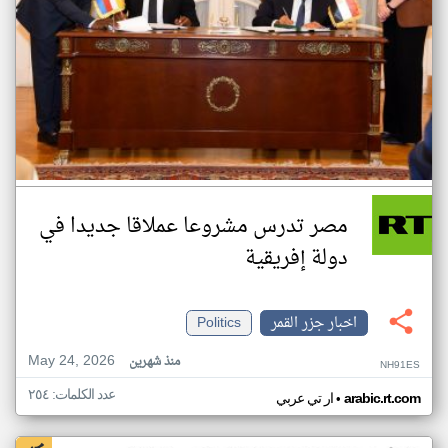
مصر تدرس مشروعا عملاقا جديدا في
دولة إفريقية
اخبار جزر القمر
Politics
May 24, 2026
منذ شهرين
NH91ES
عدد الكلمات: ٢٥٤
•
arabic.rt.com
ار تي عربي