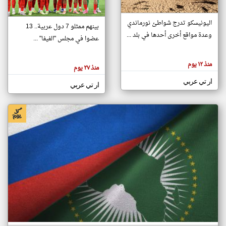
اليونيسكو تدرج شواطئ نورماندي
بينهم ممثلو 7 دول عربية.. 13
klyoum.com
وعدة مواقع أخرى أحدها في بلد ...
تغيير الدولة
عضوا في مجلس "الفيفا" ...
تعبر
مصادر الأخبار من جزر القمر
المقالات
الموجوده
اخبار جزر القمر على مدار الساعة
منذ ١٢ يوم
هنا عن
منذ ٢٧ يوم
وجهة
نظر
أهم اخبار جزر القمر العاجلة والمباشرة
ار تي عربي
كاتبيها.
ار تي عربي