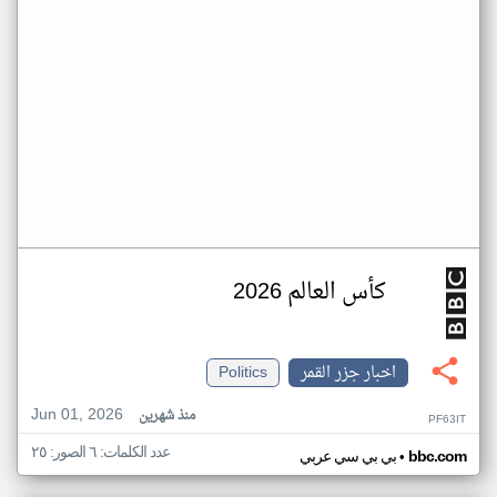
كأس العالم 2026
اخبار جزر القمر
Politics
Jun 01, 2026
منذ شهرين
PF63IT
عدد الكلمات: ٦ الصور: ٢٥
•
bbc.com
بي بي سي عربي