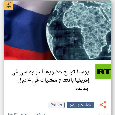
روسيا توسع حضورها الدبلوماسي في
إفريقيا بافتتاح ممثليات في 4 دول
جديدة
اخبار جزر القمر
Politics
Jun 01, 2026