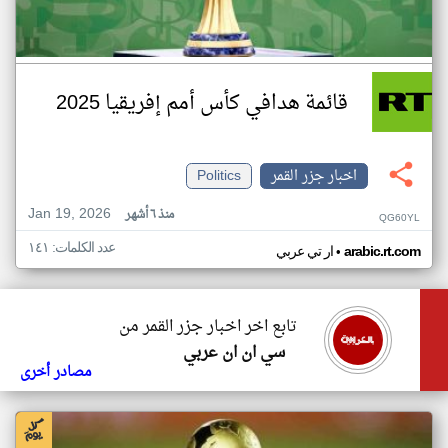
قائمة هدافي كأس أمم إفريقيا 2025
اخبار جزر القمر
Politics
Jan 19, 2026
منذ ٦ أشهر
QG60YL
عدد الكلمات: ١٤١
•
arabic.rt.com
ار تي عربي
تابع اخر اخبار جزر القمر من
سي ان ان عربي
مصادر أخرى