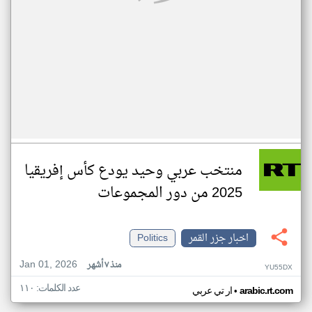
منتخب عربي وحيد يودع كأس إفريقيا
2025 من دور المجموعات
اخبار جزر القمر
Politics
Jan 01, 2026
منذ ٧ أشهر
YU55DX
عدد الكلمات: ١١٠
•
arabic.rt.com
ار تي عربي