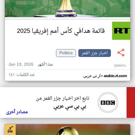
قائمة هدافي كأس أمم إفريقيا 2025
اخبار جزر القمر
Politics
Jan 19, 2026
منذ ٦ أشهر
QG60YL
عدد الكلمات: ١٤١
•
arabic.rt.com
ار تي عربي
تابع اخر اخبار جزر القمر من
بي بي سي عربي
مصادر أخرى