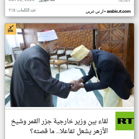
منذ شهرين
TN75KY
عدد الكلمات: ٢١٥
•
arabic.rt.com
ار تي عربي
لقاء بين وزير خارجية جزر القمر وشيخ
الأزهر يشعل تفاعلا.. ما قصته؟