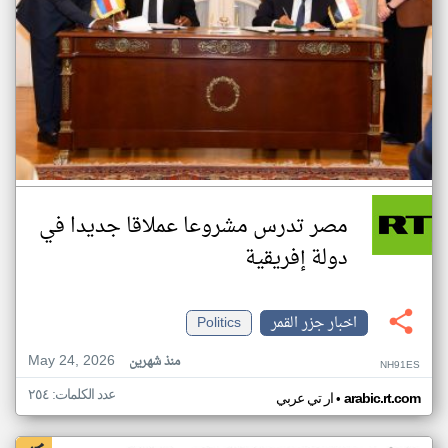
مصر تدرس مشروعا عملاقا جديدا في
دولة إفريقية
اخبار جزر القمر
Politics
May 24, 2026
منذ شهرين
NH91ES
عدد الكلمات: ٢٥٤
•
arabic.rt.com
ار تي عربي