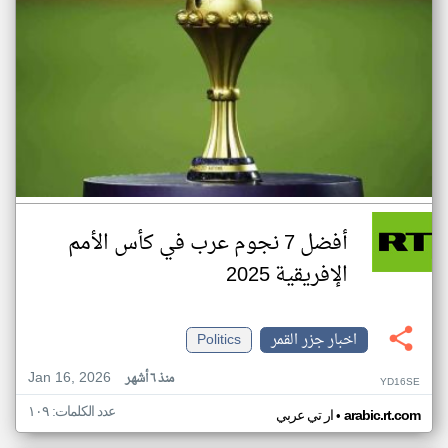
أفضل 7 نجوم عرب في كأس الأمم
الإفريقية 2025
اخبار جزر القمر
Politics
Jan 16, 2026
منذ ٦ أشهر
YD16SE
عدد الكلمات: ١٠٩
•
arabic.rt.com
ار تي عربي