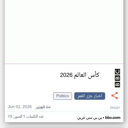
كأس العالم 2026
اخبار جزر القمر
Politics
Jun 01, 2026
منذ شهرين
PF63IT
عدد الكلمات: ٦ الصور: ٢٥
•
bbc.com
بي بي سي عربي