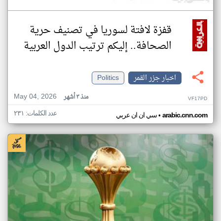
قفزة لافتة لسوريا في تصنيف حرية
الصحافة.. إليكم ترتيب الدول العربية
اخبار جزر القمر
Politics
May 04, 2026
منذ ٣ أشهر
VF17PD
عدد الكلمات: ٢٣١
•
arabic.cnn.com
سي ان ان عربي