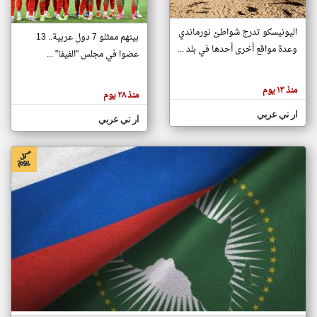
اليونيسكو تدرج شواطئ نورماندي
بينهم ممثلو 7 دول عربية.. 13
klyoum.com
وعدة مواقع أخرى أحدها في بلد ...
تغيير الدولة
عضوا في مجلس "الفيفا" ...
تعبر
مصادر الأخبار من جزر القمر
المقالات
الموجوده
اخبار جزر القمر على مدار الساعة
منذ ١٣ يوم
هنا عن
منذ ٢٨ يوم
وجهة
نظر
أهم اخبار جزر القمر العاجلة والمباشرة
ار تي عربي
كاتبيها.
ار تي عربي