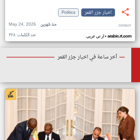
اخبار جزر القمر
Politics
May 24, 2026
منذ شهرين
OX58UY
عدد الكلمات: ٣٢٨
•
arabic.rt.com
ار تي عربي
أخر ساعة في اخبار جزر القمر