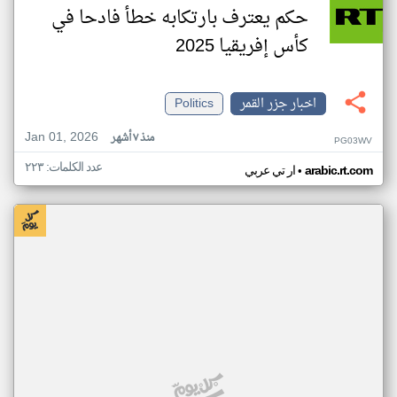
حكم يعترف بارتكابه خطأ فادحا في
كأس إفريقيا 2025
اخبار جزر القمر
Politics
Jan 01, 2026
منذ ٧ أشهر
PG03WV
عدد الكلمات: ٢٢٣
•
arabic.rt.com
ار تي عربي