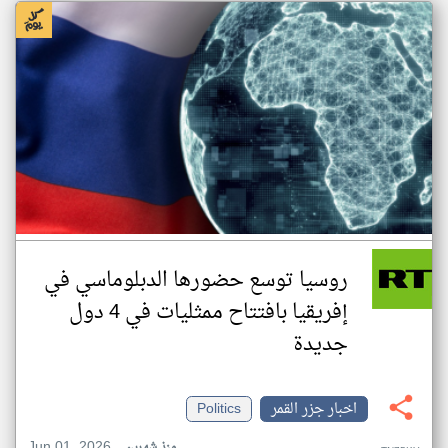
روسيا توسع حضورها الدبلوماسي في
إفريقيا بافتتاح ممثليات في 4 دول
جديدة
اخبار جزر القمر
Politics
Jun 01, 2026