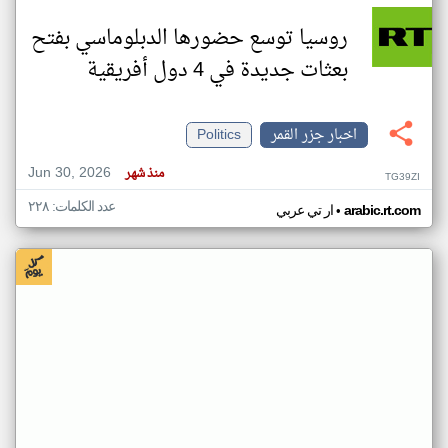
روسيا توسع حضورها الدبلوماسي بفتح
بعثات جديدة في 4 دول أفريقية
اخبار جزر القمر
Politics
Jun 30, 2026
منذ شهر
TG39ZI
عدد الكلمات: ٢٢٨
•
arabic.rt.com
ار تي عربي