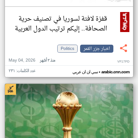
قفزة لافتة لسوريا في تصنيف حرية
الصحافة.. إليكم ترتيب الدول العربية
اخبار جزر القمر
Politics
May 04, 2026
منذ ٣ أشهر
VF17PD
عدد الكلمات: ٢٣١
•
arabic.cnn.com
سي ان ان عربي