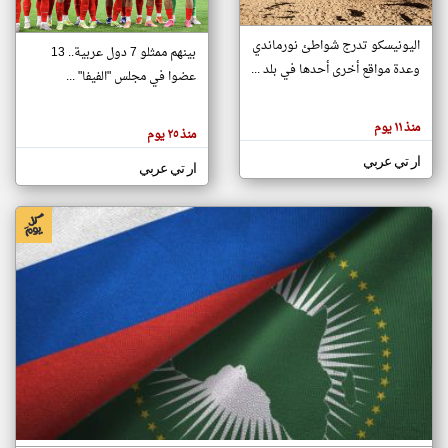
اليونيسكو تدرج شواطئ نورماندي
بينهم ممثلو 7 دول عربية.. 13
klyoum.com
وعدة مواقع أخرى أحدها في بلد ...
تغيير الدولة
عضوا في مجلس "الفيفا" ...
تعبر
مصادر الأخبار من جزر القمر
المقالات
الموجوده
اخبار جزر القمر على مدار الساعة
منذ ١١ يوم
هنا عن
منذ ٢٥ يوم
وجهة
نظر
أهم اخبار جزر القمر العاجلة والمباشرة
ار تي عربي
كاتبيها.
ار تي عربي