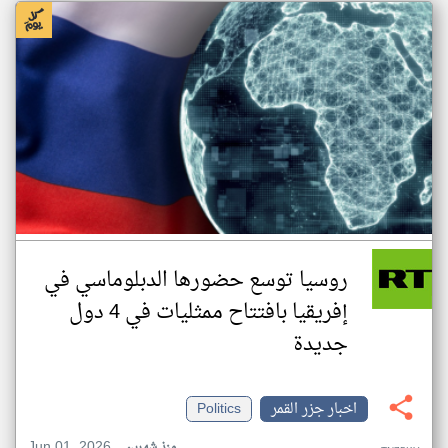
روسيا توسع حضورها الدبلوماسي في
إفريقيا بافتتاح ممثليات في 4 دول
جديدة
اخبار جزر القمر
Politics
Jun 01, 2026