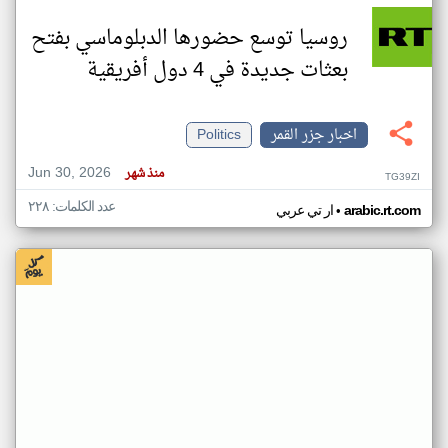
روسيا توسع حضورها الدبلوماسي بفتح
بعثات جديدة في 4 دول أفريقية
اخبار جزر القمر
Politics
Jun 30, 2026
منذ شهر
TG39ZI
عدد الكلمات: ٢٢٨
•
arabic.rt.com
ار تي عربي