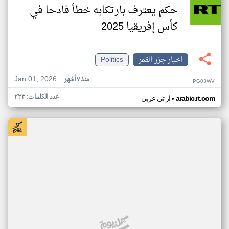
حكم يعترف بارتكابه خطأ فادحا في
كأس إفريقيا 2025
اخبار جزر القمر
Politics
Jan 01, 2026
منذ ٧ أشهر
PG03WV
عدد الكلمات: ٢٢٣
•
arabic.rt.com
ار تي عربي