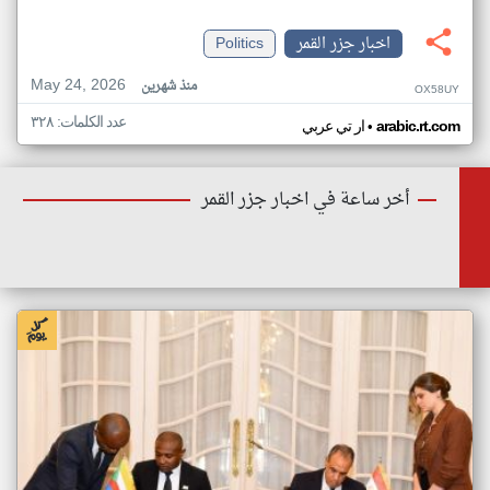
اخبار جزر القمر
Politics
May 24, 2026
منذ شهرين
OX58UY
عدد الكلمات: ٣٢٨
•
arabic.rt.com
ار تي عربي
أخر ساعة في اخبار جزر القمر