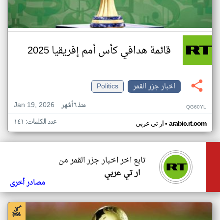
قائمة هدافي كأس أمم إفريقيا 2025
اخبار جزر القمر
Politics
Jan 19, 2026
منذ ٦ أشهر
QG60YL
عدد الكلمات: ١٤١
•
arabic.rt.com
ار تي عربي
تابع اخر اخبار جزر القمر من
ار تي عربي
مصادر أخرى