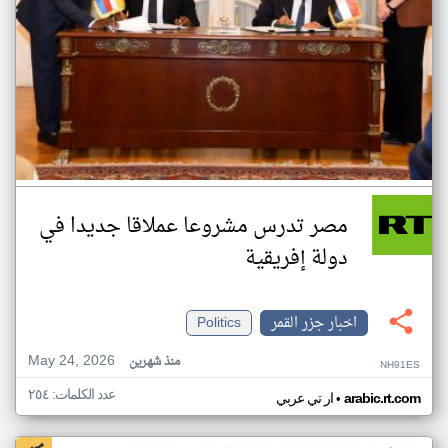
مصر تدرس مشروعا عملاقا جديدا في
دولة إفريقية
اخبار جزر القمر
Politics
May 24, 2026
منذ شهرين
NH91ES
عدد الكلمات: ٢٥٤
•
arabic.rt.com
ار تي عربي