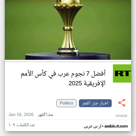
أفضل 7 نجوم عرب في كأس الأمم
الإفريقية 2025
اخبار جزر القمر
Politics
Jan 16, 2026
منذ ٦ أشهر
YD16SE
عدد الكلمات: ١٠٩
•
arabic.rt.com
ار تي عربي