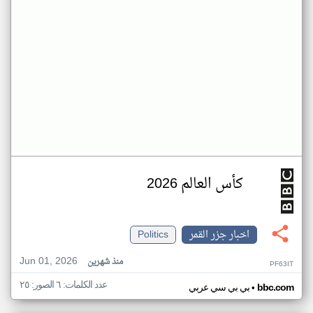
كأس العالم 2026
اخبار جزر القمر
Politics
Jun 01, 2026
منذ شهرين
PF63IT
عدد الكلمات: ٦ الصور: ٢٥
•
bbc.com
بي بي سي عربي