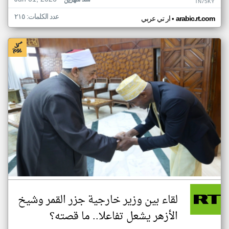
منذ شهرين
TN75KY
عدد الكلمات: ٢١٥
•
arabic.rt.com
ار تي عربي
لقاء بين وزير خارجية جزر القمر وشيخ
الأزهر يشعل تفاعلا.. ما قصته؟