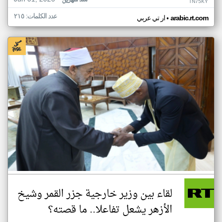
منذ شهرين
TN75KY
عدد الكلمات: ٢١٥
•
arabic.rt.com
ار تي عربي
لقاء بين وزير خارجية جزر القمر وشيخ
الأزهر يشعل تفاعلا.. ما قصته؟