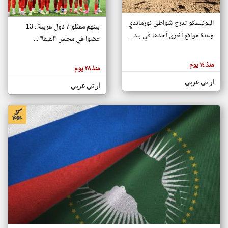
اليونيسكو تدرج شواطئ نورماندي
بينهم ممثلو 7 دول عربية.. 13
klyoum.com
وعدة مواقع أخرى أحدها في بلد ...
تغيير الدولة
عضوا في مجلس "الفيفا" ...
تعبر
مصادر الأخبار من جزر القمر
المقالات
الموجوده
اخبار جزر القمر على مدار الساعة
منذ ١٤ يوم
هنا عن
منذ ٢٨ يوم
وجهة
نظر
أهم اخبار جزر القمر العاجلة والمباشرة
ار تي عربي
كاتبيها.
ار تي عربي