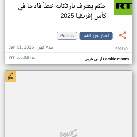
حكم يعترف بارتكابه خطأ فادحا في
كأس إفريقيا 2025
اخبار جزر القمر
Politics
Jan 01, 2026
منذ ٧ أشهر
PG03WV
عدد الكلمات: ٢٢٣
•
arabic.rt.com
ار تي عربي