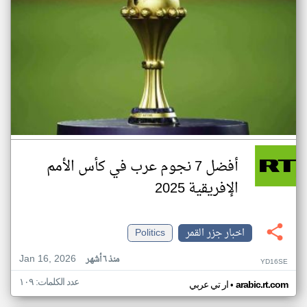
أفضل 7 نجوم عرب في كأس الأمم
الإفريقية 2025
اخبار جزر القمر
Politics
Jan 16, 2026
منذ ٦ أشهر
YD16SE
عدد الكلمات: ١٠٩
•
arabic.rt.com
ار تي عربي