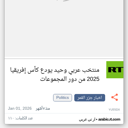
منتخب عربي وحيد يودع كأس إفريقيا
2025 من دور المجموعات
اخبار جزر القمر
Politics
Jan 01, 2026
منذ ٧ أشهر
YU55DX
عدد الكلمات: ١١٠
•
arabic.rt.com
ار تي عربي