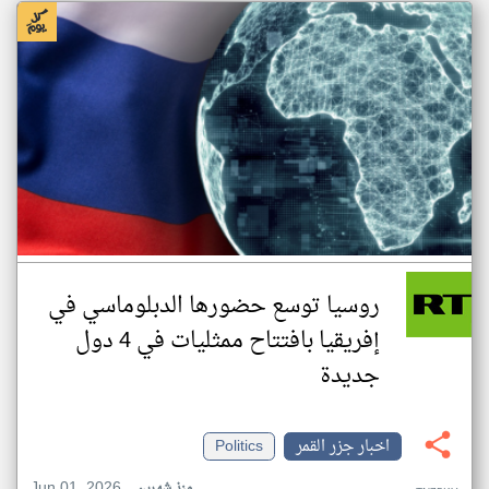
روسيا توسع حضورها الدبلوماسي في
إفريقيا بافتتاح ممثليات في 4 دول
جديدة
اخبار جزر القمر
Politics
Jun 01, 2026