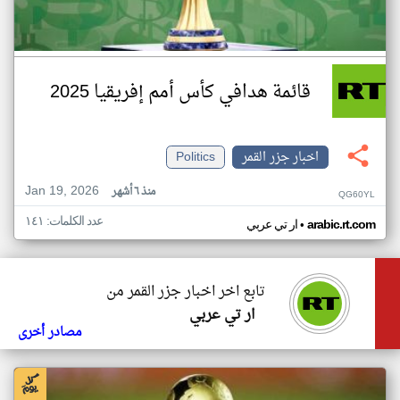
قائمة هدافي كأس أمم إفريقيا 2025
اخبار جزر القمر
Politics
Jan 19, 2026
منذ ٦ أشهر
QG60YL
عدد الكلمات: ١٤١
•
arabic.rt.com
ار تي عربي
تابع اخر اخبار جزر القمر من
ار تي عربي
مصادر أخرى