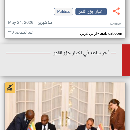
اخبار جزر القمر
Politics
May 24, 2026
منذ شهرين
OX58UY
عدد الكلمات: ٣٢٨
•
arabic.rt.com
ار تي عربي
أخر ساعة في اخبار جزر القمر