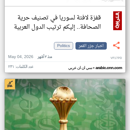
قفزة لافتة لسوريا في تصنيف حرية
الصحافة.. إليكم ترتيب الدول العربية
اخبار جزر القمر
Politics
May 04, 2026
منذ ٣ أشهر
VF17PD
عدد الكلمات: ٢٣١
•
arabic.cnn.com
سي ان ان عربي