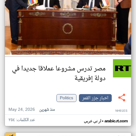
مصر تدرس مشروعا عملاقا جديدا في
دولة إفريقية
اخبار جزر القمر
Politics
May 24, 2026
منذ شهرين
NH91ES
عدد الكلمات: ٢٥٤
•
arabic.rt.com
ار تي عربي