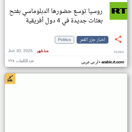
روسيا توسع حضورها الدبلوماسي بفتح
بعثات جديدة في 4 دول أفريقية
اخبار جزر القمر
Politics
Jun 30, 2026
منذ شهر
TG39ZI
عدد الكلمات: ٢٢٨
•
arabic.rt.com
ار تي عربي