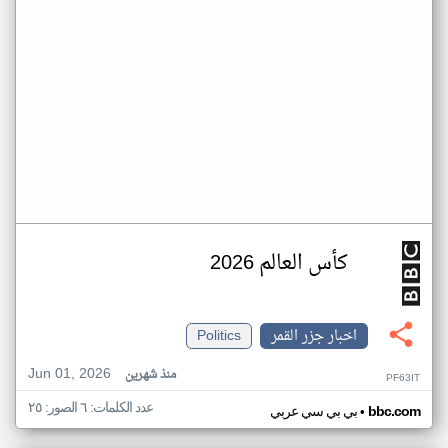
كأس العالم 2026
اخبار جزر القمر
Politics
Jun 01, 2026
منذ شهرين
PF63IT
عدد الكلمات: ٦ الصور: ٢٥
•
bbc.com
بي بي سي عربي