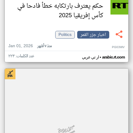
حكم يعترف بارتكابه خطأ فادحا في
كأس إفريقيا 2025
اخبار جزر القمر
Politics
Jan 01, 2026
منذ ٧ أشهر
PG03WV
عدد الكلمات: ٢٢٣
•
arabic.rt.com
ار تي عربي