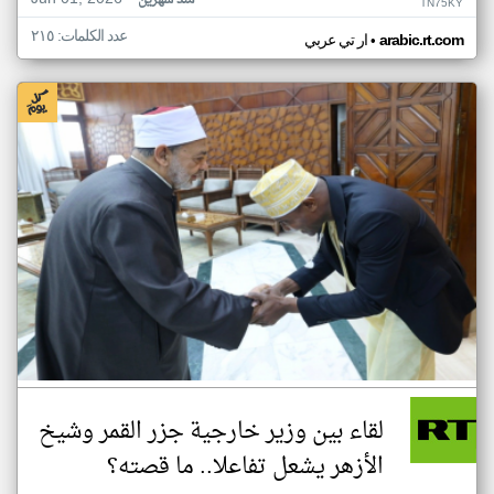
منذ شهرين
TN75KY
عدد الكلمات: ٢١٥
•
arabic.rt.com
ار تي عربي
لقاء بين وزير خارجية جزر القمر وشيخ
الأزهر يشعل تفاعلا.. ما قصته؟