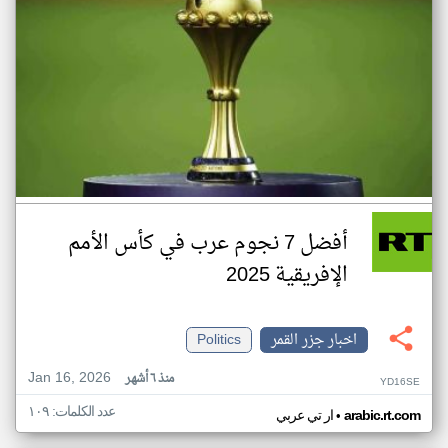
أفضل 7 نجوم عرب في كأس الأمم
الإفريقية 2025
اخبار جزر القمر
Politics
Jan 16, 2026
منذ ٦ أشهر
YD16SE
عدد الكلمات: ١٠٩
•
arabic.rt.com
ار تي عربي