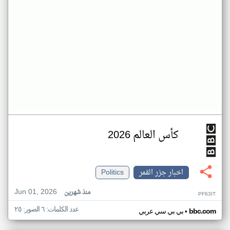
كأس العالم 2026
اخبار جزر القمر
Politics
Jun 01, 2026
منذ شهرين
PF63IT
عدد الكلمات: ٦ الصور: ٢٥
•
bbc.com
بي بي سي عربي