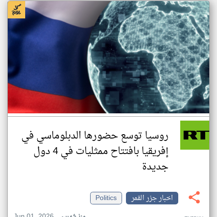
روسيا توسع حضورها الدبلوماسي في
إفريقيا بافتتاح ممثليات في 4 دول
جديدة
اخبار جزر القمر
Politics
Jun 01, 2026