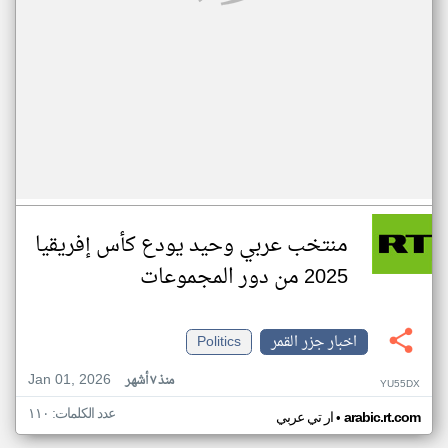
منتخب عربي وحيد يودع كأس إفريقيا
2025 من دور المجموعات
اخبار جزر القمر
Politics
Jan 01, 2026
منذ ٧ أشهر
YU55DX
عدد الكلمات: ١١٠
•
arabic.rt.com
ار تي عربي