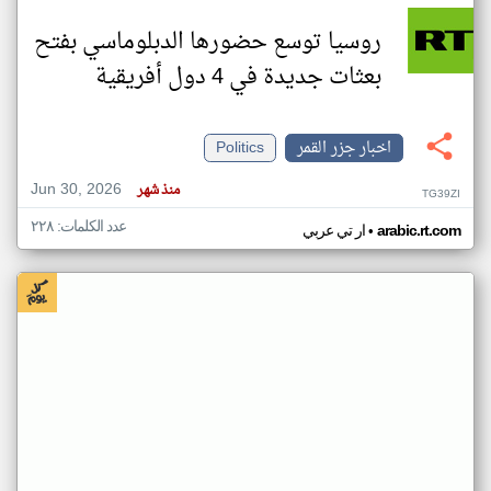
روسيا توسع حضورها الدبلوماسي بفتح
بعثات جديدة في 4 دول أفريقية
اخبار جزر القمر
Politics
Jun 30, 2026
منذ شهر
TG39ZI
عدد الكلمات: ٢٢٨
•
arabic.rt.com
ار تي عربي