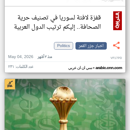
قفزة لافتة لسوريا في تصنيف حرية
الصحافة.. إليكم ترتيب الدول العربية
اخبار جزر القمر
Politics
May 04, 2026
منذ ٣ أشهر
VF17PD
عدد الكلمات: ٢٣١
•
arabic.cnn.com
سي ان ان عربي