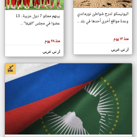
اليونيسكو تدرج شواطئ نورماندي
بينهم ممثلو 7 دول عربية.. 13
klyoum.com
وعدة مواقع أخرى أحدها في بلد ...
تغيير الدولة
عضوا في مجلس "الفيفا" ...
تعبر
مصادر الأخبار من جزر القمر
المقالات
الموجوده
اخبار جزر القمر على مدار الساعة
منذ ١٣ يوم
هنا عن
منذ ٢٨ يوم
وجهة
نظر
أهم اخبار جزر القمر العاجلة والمباشرة
ار تي عربي
كاتبيها.
ار تي عربي