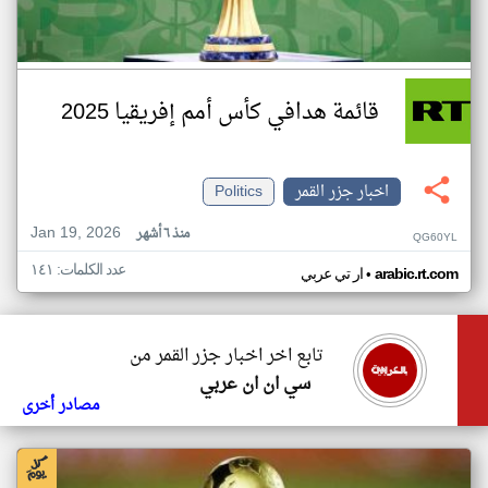
قائمة هدافي كأس أمم إفريقيا 2025
اخبار جزر القمر
Politics
Jan 19, 2026
منذ ٦ أشهر
QG60YL
عدد الكلمات: ١٤١
•
arabic.rt.com
ار تي عربي
تابع اخر اخبار جزر القمر من
سي ان ان عربي
مصادر أخرى