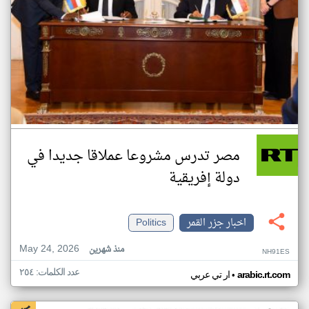
مصر تدرس مشروعا عملاقا جديدا في
دولة إفريقية
اخبار جزر القمر
Politics
May 24, 2026
منذ شهرين
NH91ES
عدد الكلمات: ٢٥٤
•
arabic.rt.com
ار تي عربي