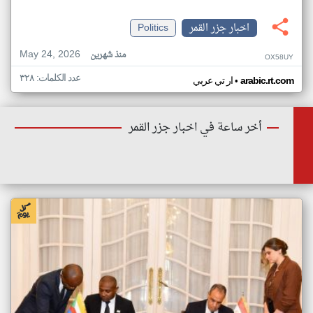
اخبار جزر القمر
Politics
May 24, 2026
منذ شهرين
OX58UY
عدد الكلمات: ٣٢٨
•
arabic.rt.com
ار تي عربي
أخر ساعة في اخبار جزر القمر