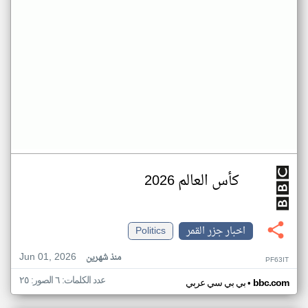
كأس العالم 2026
اخبار جزر القمر
Politics
Jun 01, 2026
منذ شهرين
PF63IT
عدد الكلمات: ٦ الصور: ٢٥
•
bbc.com
بي بي سي عربي