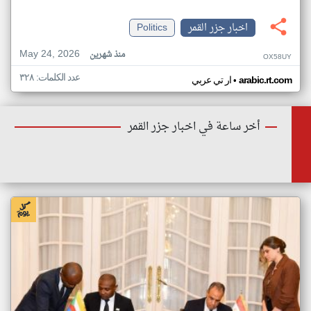
اخبار جزر القمر
Politics
May 24, 2026
منذ شهرين
OX58UY
عدد الكلمات: ٣٢٨
•
arabic.rt.com
ار تي عربي
أخر ساعة في اخبار جزر القمر