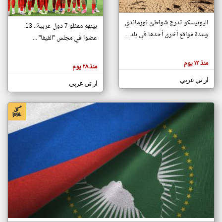
اليونيسكو تدرج شواطئ نورماندي
بينهم ممثلو 7 دول عربية.. 13
klyoum.com
وعدة مواقع أخرى أحدها في بلد ...
تغيير الدولة
عضوا في مجلس "الفيفا" ...
تعبر
مصادر الأخبار من جزر القمر
المقالات
الموجوده
اخبار جزر القمر على مدار الساعة
منذ ١٣ يوم
هنا عن
منذ ٢٨ يوم
وجهة
نظر
أهم اخبار جزر القمر العاجلة والمباشرة
ار تي عربي
كاتبيها.
ار تي عربي