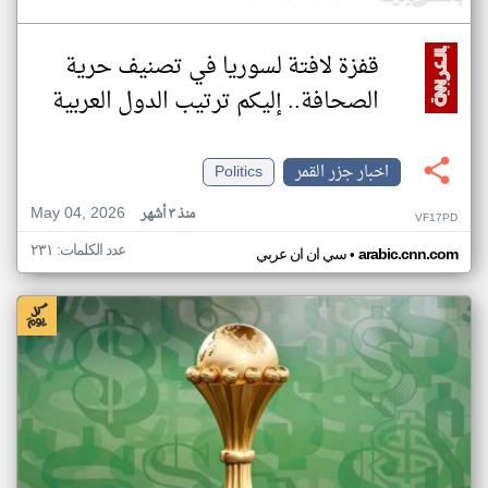
قفزة لافتة لسوريا في تصنيف حرية
الصحافة.. إليكم ترتيب الدول العربية
اخبار جزر القمر
Politics
May 04, 2026
منذ ٣ أشهر
VF17PD
عدد الكلمات: ٢٣١
•
arabic.cnn.com
سي ان ان عربي