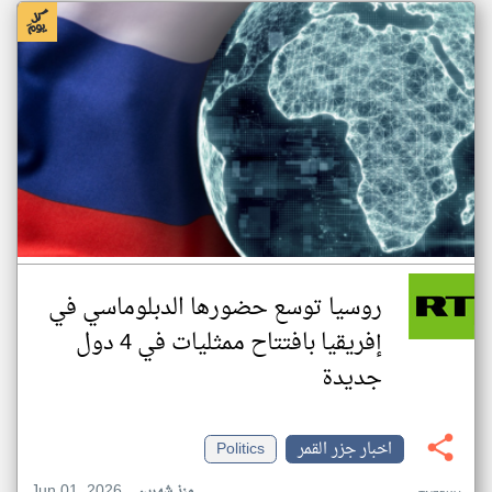
روسيا توسع حضورها الدبلوماسي في
إفريقيا بافتتاح ممثليات في 4 دول
جديدة
اخبار جزر القمر
Politics
Jun 01, 2026