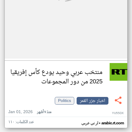
منتخب عربي وحيد يودع كأس إفريقيا
2025 من دور المجموعات
اخبار جزر القمر
Politics
Jan 01, 2026
منذ ٧ أشهر
YU55DX
عدد الكلمات: ١١٠
•
arabic.rt.com
ار تي عربي