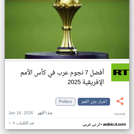
أفضل 7 نجوم عرب في كأس الأمم
الإفريقية 2025
اخبار جزر القمر
Politics
Jan 16, 2026
منذ ٦ أشهر
YD16SE
عدد الكلمات: ١٠٩
•
arabic.rt.com
ار تي عربي