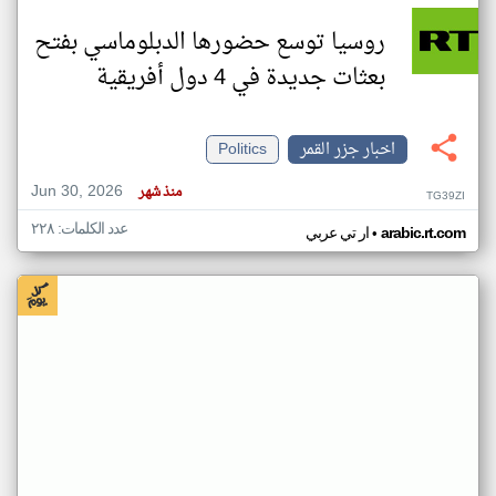
روسيا توسع حضورها الدبلوماسي بفتح
بعثات جديدة في 4 دول أفريقية
اخبار جزر القمر
Politics
Jun 30, 2026
منذ شهر
TG39ZI
عدد الكلمات: ٢٢٨
•
arabic.rt.com
ار تي عربي