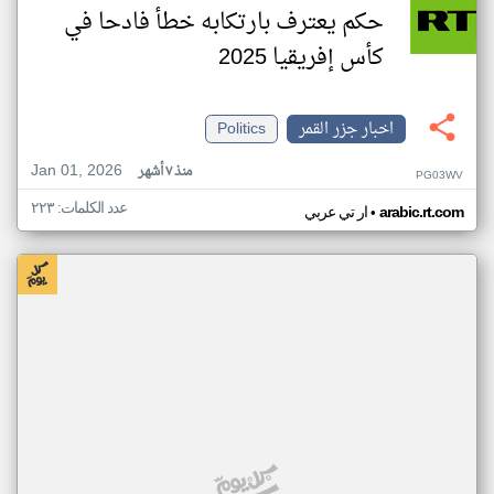
حكم يعترف بارتكابه خطأ فادحا في
كأس إفريقيا 2025
اخبار جزر القمر
Politics
Jan 01, 2026
منذ ٧ أشهر
PG03WV
عدد الكلمات: ٢٢٣
•
arabic.rt.com
ار تي عربي