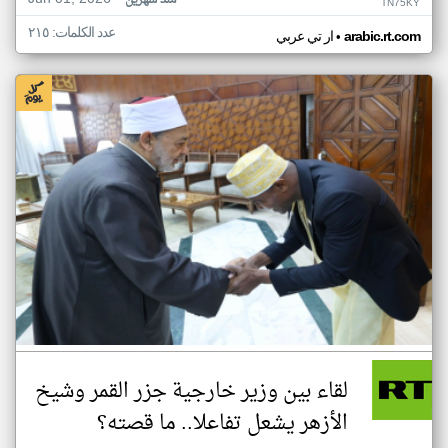
منذ شهرين
TN75KY
عدد الكلمات: ٢١٥
•
arabic.rt.com
ار تي عربي
لقاء بين وزير خارجية جزر القمر وشيخ
الأزهر يشعل تفاعلا.. ما قصته؟