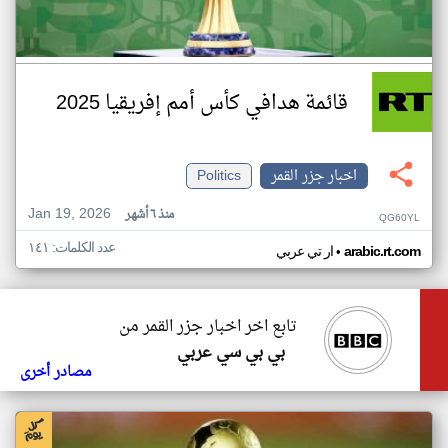
قائمة هدافي كأس أمم إفريقيا 2025
اخبار جزر القمر
Politics
Jan 19, 2026
منذ ٦ أشهر
QG60YL
عدد الكلمات: ١٤١
•
arabic.rt.com
ار تي عربي
تابع اخر اخبار جزر القمر من
بي بي سي عربي
مصادر أخرى