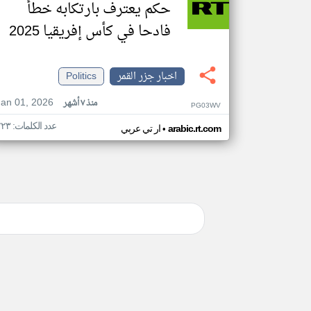
حكم يعترف بارتكابه خطأ
فادحا في كأس إفريقيا 2025
اخبار جزر القمر
Politics
Jan 01, 2026
منذ ٧ أشهر
PG03WV
عدد الكلمات: ٢٢٣
•
arabic.rt.com
ار تي عربي