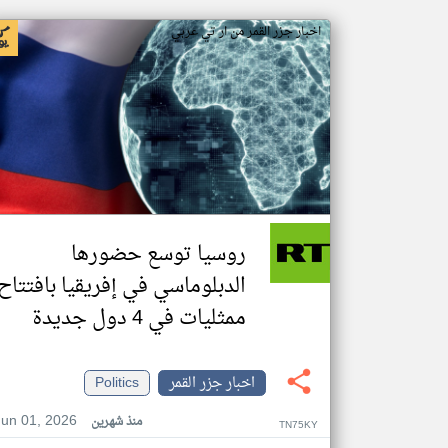
اخبار جزر القمر من ار تي عربي
روسيا توسع حضورها
الدبلوماسي في إفريقيا بافتتاح
ممثليات في 4 دول جديدة
اخبار جزر القمر
Politics
Jun 01, 2026
منذ شهرين
TN75KY