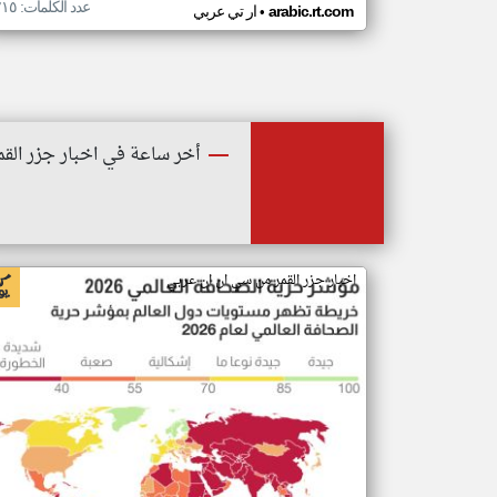
عدد الكلمات: ٢١٥
•
arabic.rt.com
ار تي عربي
أخر ساعة في اخبار جزر القم
اخبار جزر القمر من سي ان ان عربي