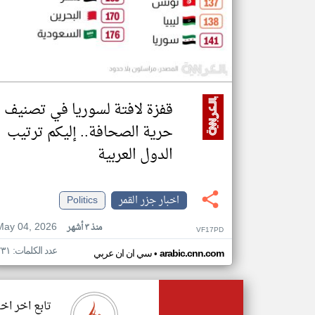
قفزة لافتة لسوريا في تصنيف
حرية الصحافة.. إليكم ترتيب
الدول العربية
اخبار جزر القمر
Politics
May 04, 2026
منذ ٣ أشهر
VF17PD
عدد الكلمات: ٢٣١
•
arabic.cnn.com
سي ان ان عربي
تابع اخر اخب