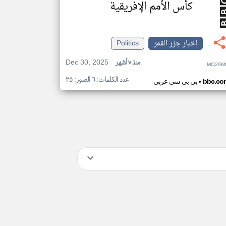
كأس الأمم الإفريقية
اخبار جزر القمر
Politics
Dec 30, 2025
منذ ٧ أشهر
MO29M
عدد الكلمات: ٦ الصور: ٢٥
•
bbc.co
بي بي سي عربي