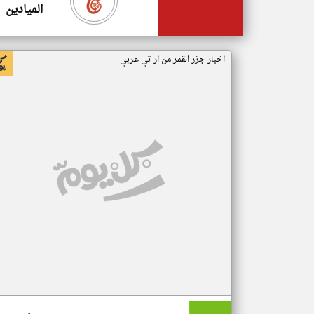
الميادين
اخبار جزر القمر من ار تي عربي