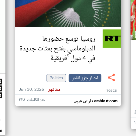
روسيا توسع حضورها
الدبلوماسي بفتح بعثات جديدة
في 4 دول أفريقية
اخبار جزر القمر
Politics
Jun 30, 2026
منذ شهر
TG39ZI
عدد الكلمات: ٢٢٨
•
arabic.rt.com
ار تي عربي
IT
m