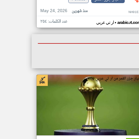
May 24, 2026
منذ شهرين
NH91E
عدد الكلمات: ٢٥٤
•
arabic.rt.c
ار تي عربي
بار جزر القمر من ار تي عربي