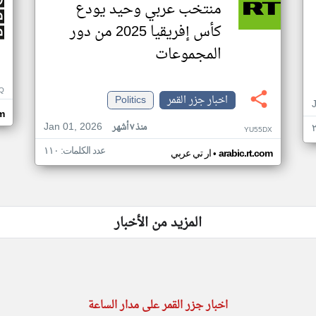
منتخب عربي وحيد يودع
كأس إفريقيا 2025 من دور
المجموعات
Q
اخبار جزر القمر
Politics
m
Jan 01, 2026
منذ ٧ أشهر
YU55DX
عدد الكلمات: ١١٠
•
arabic.rt.com
ار تي عربي
المزيد من الأخبار
اخبار جزر القمر على مدار الساعة