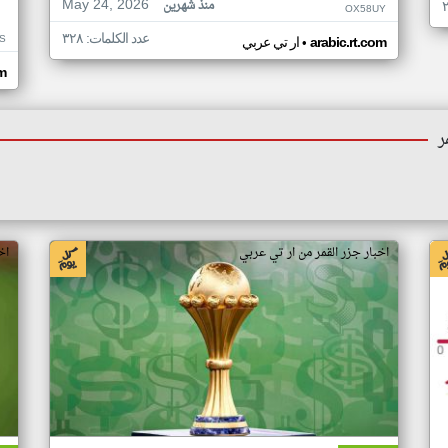
May 24, 2026
منذ شهرين
OX58UY
عدد الكلمات: ٣٢٨
S
•
arabic.rt.com
ار تي عربي
om
ر
اخبار جزر القمر من ار تي عربي
اخ