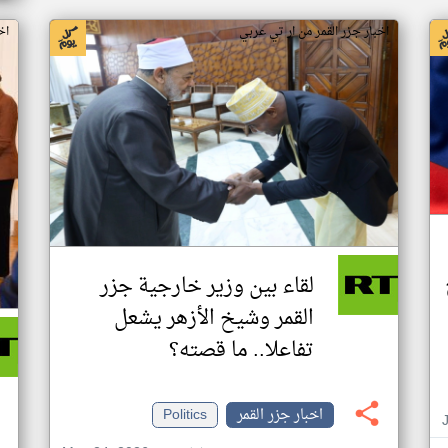
اخبار جزر القمر من ار تي عربي
اخ
لقاء بين وزير خارجية جزر
القمر وشيخ الأزهر يشعل
تفاعلا.. ما قصته؟
اخبار جزر القمر
Politics