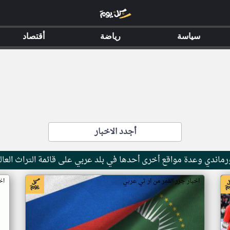
سياسة
رياضة
أقتصاد
أجدد الاخبار
ماندي وعدة مواقع أخرى أحدها في بلد عربي على قائمة التراث العال
اخبار جزر القمر من ار تي عربي
اخ