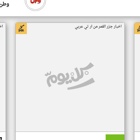
وطن 
اخبار جزر القمر من ار تي عربي
اخ