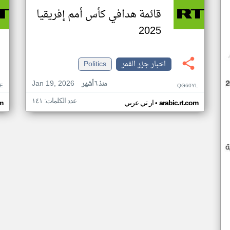
قائمة هدافي كأس أمم إفريقيا
2025
اخبار جزر القمر
Politics
Jan 19, 2026
منذ ٦ أشهر
E
QG60YL
عدد الكلمات: ١٤١
•
arabic.rt.com
ار تي عربي
om