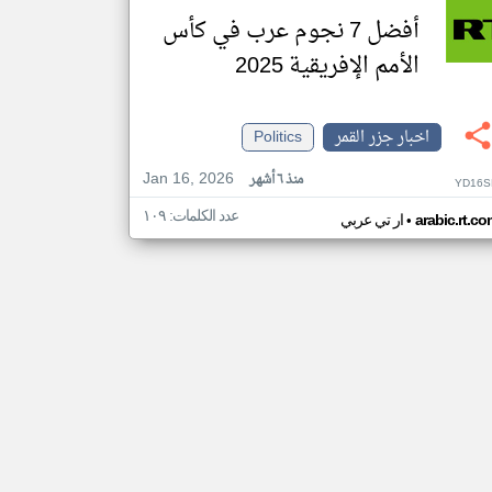
أفضل 7 نجوم عرب في كأس
الأمم الإفريقية 2025
اخبار جزر القمر
Politics
Jan 16, 2026
منذ ٦ أشهر
YD16S
عدد الكلمات: ١٠٩
•
arabic.rt.c
ار تي عربي