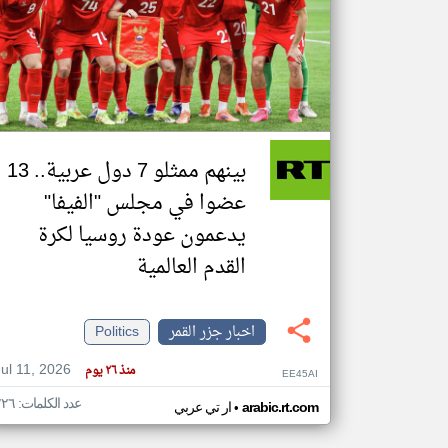
تعبر
المقالات
الموجوده
هنا عن
وجهة
نظر
بينهم ممثلو 7 دول عربية.. 13
كاتبيها.
عضوا في مجلس "الفيفا"
يدعمون عودة روسيا لكرة
القدم العالمية
اخبار جزر القمر
Politics
Jul 11, 2026
منذ ٢٦ يوم
EE45AI
عدد الكلمات: ٢٢٦
•
arabic.rt.com
ار تي عربي