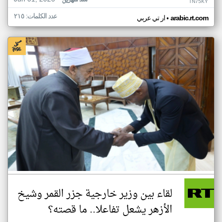
منذ شهرين
TN75KY
عدد الكلمات: ٢١٥
•
arabic.rt.com
ار تي عربي
لقاء بين وزير خارجية جزر القمر وشيخ
الأزهر يشعل تفاعلا.. ما قصته؟