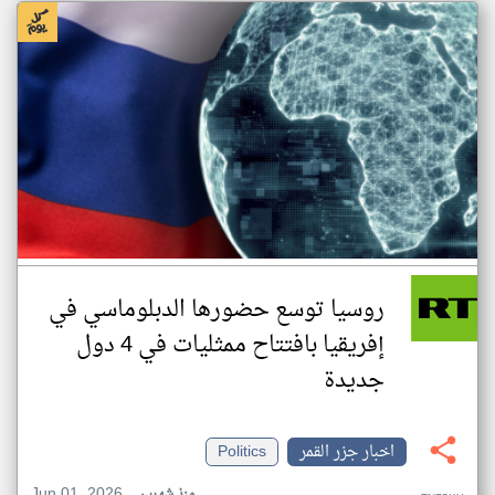
روسيا توسع حضورها الدبلوماسي في
إفريقيا بافتتاح ممثليات في 4 دول
جديدة
اخبار جزر القمر
Politics
Jun 01, 2026