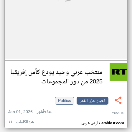
منتخب عربي وحيد يودع كأس إفريقيا
2025 من دور المجموعات
اخبار جزر القمر
Politics
Jan 01, 2026
منذ ٧ أشهر
YU55DX
عدد الكلمات: ١١٠
•
arabic.rt.com
ار تي عربي