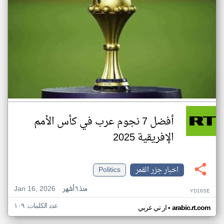
أفضل 7 نجوم عرب في كأس الأمم
الإفريقية 2025
اخبار جزر القمر
Politics
Jan 16, 2026
منذ ٦ أشهر
YD16SE
عدد الكلمات: ١٠٩
•
arabic.rt.com
ار تي عربي