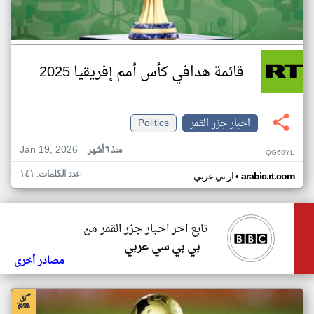
قائمة هدافي كأس أمم إفريقيا 2025
اخبار جزر القمر
Politics
Jan 19, 2026
منذ ٦ أشهر
QG60YL
عدد الكلمات: ١٤١
•
arabic.rt.com
ار تي عربي
تابع اخر اخبار جزر القمر من
بي بي سي عربي
مصادر أخرى