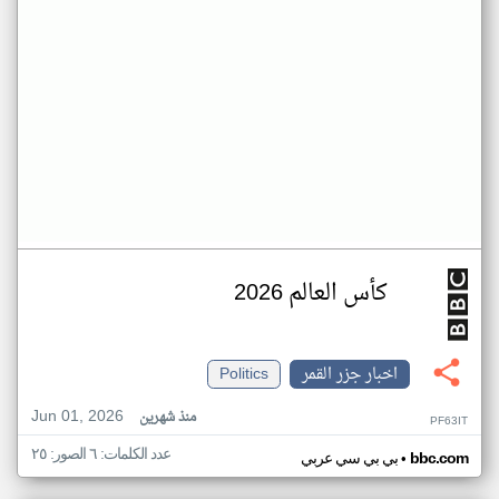
كأس العالم 2026
اخبار جزر القمر
Politics
Jun 01, 2026
منذ شهرين
PF63IT
عدد الكلمات: ٦ الصور: ٢٥
•
bbc.com
بي بي سي عربي