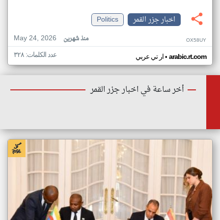
اخبار جزر القمر
Politics
May 24, 2026
منذ شهرين
OX58UY
عدد الكلمات: ٣٢٨
•
arabic.rt.com
ار تي عربي
أخر ساعة في اخبار جزر القمر