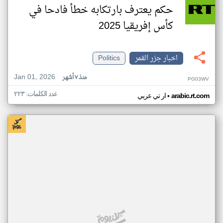
حكم يعترف بارتكابه خطأ فادحا في
كأس إفريقيا 2025
اخبار جزر القمر
Politics
Jan 01, 2026
منذ ٧ أشهر
PG03WV
عدد الكلمات: ٢٢٣
•
arabic.rt.com
ار تي عربي