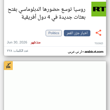
روسيا توسع حضورها الدبلوماسي بفتح
بعثات جديدة في 4 دول أفريقية
اخبار جزر القمر
Politics
Jun 30, 2026
منذ شهر
TG39ZI
عدد الكلمات: ٢٢٨
•
arabic.rt.com
ار تي عربي