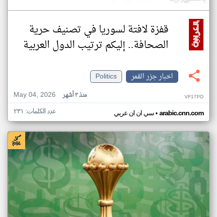
قفزة لافتة لسوريا في تصنيف حرية
الصحافة.. إليكم ترتيب الدول العربية
اخبار جزر القمر
Politics
May 04, 2026
منذ ٣ أشهر
VF17PD
عدد الكلمات: ٢٣١
•
arabic.cnn.com
سي ان ان عربي