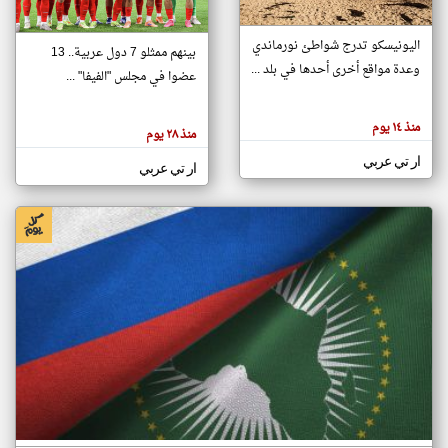
اليونيسكو تدرج شواطئ نورماندي
بينهم ممثلو 7 دول عربية.. 13
klyoum.com
وعدة مواقع أخرى أحدها في بلد ...
تغيير الدولة
عضوا في مجلس "الفيفا" ...
تعبر
مصادر الأخبار من جزر القمر
المقالات
الموجوده
اخبار جزر القمر على مدار الساعة
منذ ١٤ يوم
هنا عن
منذ ٢٨ يوم
وجهة
نظر
أهم اخبار جزر القمر العاجلة والمباشرة
ار تي عربي
كاتبيها.
ار تي عربي