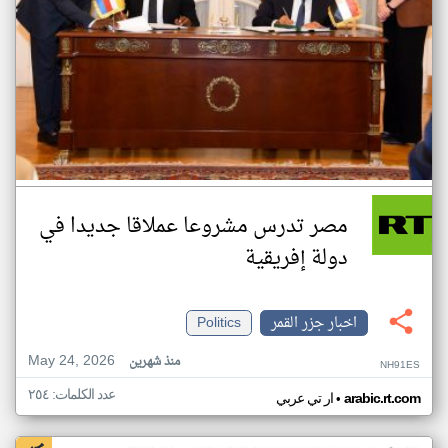
مصر تدرس مشروعا عملاقا جديدا في
دولة إفريقية
اخبار جزر القمر
Politics
May 24, 2026
منذ شهرين
NH91ES
عدد الكلمات: ٢٥٤
•
arabic.rt.com
ار تي عربي