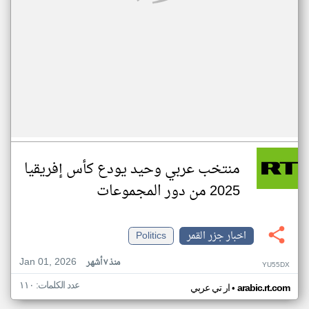
منتخب عربي وحيد يودع كأس إفريقيا
2025 من دور المجموعات
اخبار جزر القمر
Politics
Jan 01, 2026
منذ ٧ أشهر
YU55DX
عدد الكلمات: ١١٠
•
arabic.rt.com
ار تي عربي