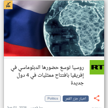
روسيا توسع حضورها الدبلوماسي في
إفريقيا بافتتاح ممثليات في 4 دول
جديدة
اخبار جزر القمر
Politics
Jun 01, 2026