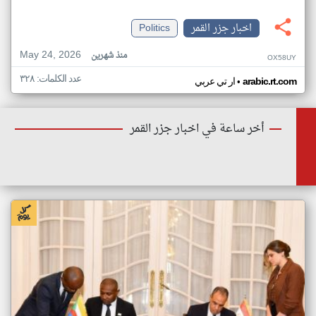
اخبار جزر القمر
Politics
May 24, 2026
منذ شهرين
OX58UY
عدد الكلمات: ٣٢٨
•
arabic.rt.com
ار تي عربي
أخر ساعة في اخبار جزر القمر