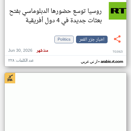
روسيا توسع حضورها الدبلوماسي بفتح
بعثات جديدة في 4 دول أفريقية
اخبار جزر القمر
Politics
Jun 30, 2026
منذ شهر
TG39ZI
عدد الكلمات: ٢٢٨
•
arabic.rt.com
ار تي عربي