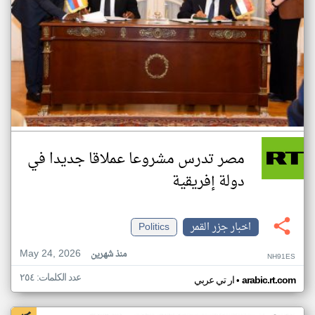
مصر تدرس مشروعا عملاقا جديدا في
دولة إفريقية
اخبار جزر القمر
Politics
May 24, 2026
منذ شهرين
NH91ES
عدد الكلمات: ٢٥٤
•
arabic.rt.com
ار تي عربي