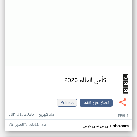
كأس العالم 2026
اخبار جزر القمر
Politics
Jun 01, 2026
منذ شهرين
PF63IT
عدد الكلمات: ٦ الصور: ٢٥
•
bbc.com
بي بي سي عربي