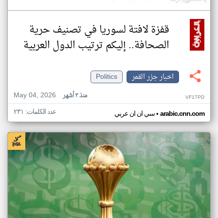
قفزة لافتة لسوريا في تصنيف حرية
الصحافة.. إليكم ترتيب الدول العربية
اخبار جزر القمر
Politics
May 04, 2026
منذ ٣ أشهر
VF17PD
عدد الكلمات: ٢٣١
•
arabic.cnn.com
سي ان ان عربي