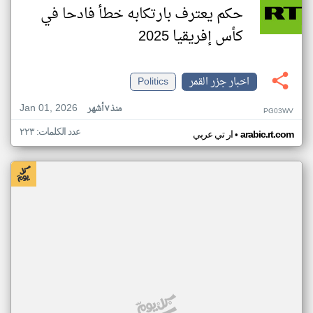
حكم يعترف بارتكابه خطأ فادحا في
كأس إفريقيا 2025
اخبار جزر القمر
Politics
Jan 01, 2026
منذ ٧ أشهر
PG03WV
عدد الكلمات: ٢٢٣
•
arabic.rt.com
ار تي عربي