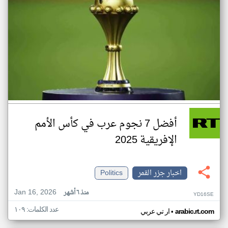
أفضل 7 نجوم عرب في كأس الأمم
الإفريقية 2025
اخبار جزر القمر
Politics
Jan 16, 2026
منذ ٦ أشهر
YD16SE
عدد الكلمات: ١٠٩
•
arabic.rt.com
ار تي عربي