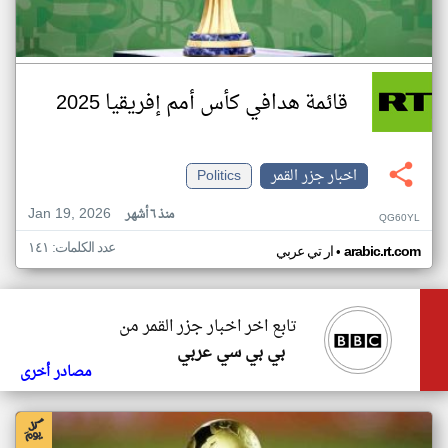
قائمة هدافي كأس أمم إفريقيا 2025
اخبار جزر القمر
Politics
Jan 19, 2026
منذ ٦ أشهر
QG60YL
عدد الكلمات: ١٤١
•
arabic.rt.com
ار تي عربي
تابع اخر اخبار جزر القمر من
بي بي سي عربي
مصادر أخرى