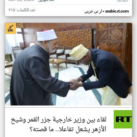
منذ شهرين
TN75KY
عدد الكلمات: ٢١٥
•
arabic.rt.com
ار تي عربي
لقاء بين وزير خارجية جزر القمر وشيخ
الأزهر يشعل تفاعلا.. ما قصته؟