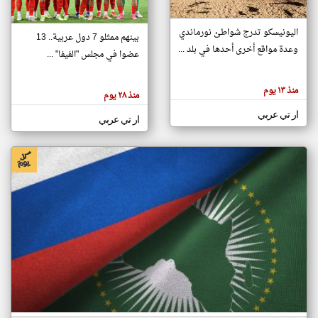
اليونيسكو تدرج شواطئ نورماندي
بينهم ممثلو 7 دول عربية.. 13
klyoum.com
وعدة مواقع أخرى أحدها في بلد ...
تغيير الدولة
عضوا في مجلس "الفيفا" ...
تعبر
مصادر الأخبار من جزر القمر
المقالات
الموجوده
اخبار جزر القمر على مدار الساعة
منذ ١٣ يوم
هنا عن
منذ ٢٨ يوم
وجهة
نظر
أهم اخبار جزر القمر العاجلة والمباشرة
ار تي عربي
كاتبيها.
ار تي عربي