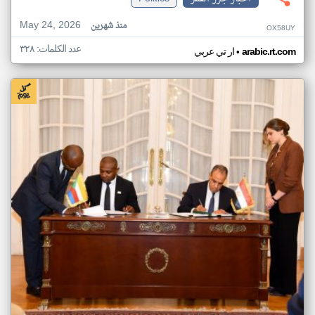
May 24, 2026
منذ شهرين
OX58UY
عدد الكلمات: ٣٢٨
•
arabic.rt.com
ار تي عربي