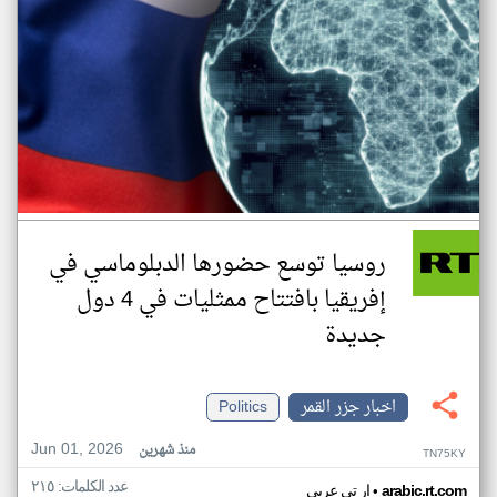
روسيا توسع حضورها الدبلوماسي في
إفريقيا بافتتاح ممثليات في 4 دول
جديدة
اخبار جزر القمر
Politics
Jun 01, 2026
منذ شهرين
TN75KY
عدد الكلمات: ٢١٥
•
arabic.rt.com
ار تي عربي