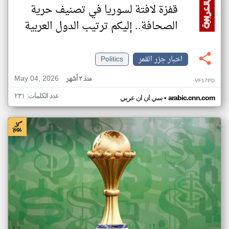
قفزة لافتة لسوريا في تصنيف حرية
الصحافة.. إليكم ترتيب الدول العربية
اخبار جزر القمر
Politics
May 04, 2026
منذ ٣ أشهر
VF17PD
عدد الكلمات: ٢٣١
•
arabic.cnn.com
سي ان ان عربي