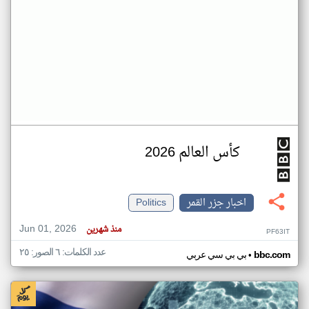
كأس العالم 2026
اخبار جزر القمر
Politics
Jun 01, 2026
منذ شهرين
PF63IT
عدد الكلمات: ٦ الصور: ٢٥
•
bbc.com
بي بي سي عربي