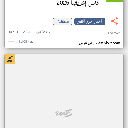
كأس إفريقيا 2025
اخبار جزر القمر
Politics
Jan 01, 2026
منذ ٧ أشهر
PG03WV
عدد الكلمات: ٢٢٣
•
arabic.rt.com
ار تي عربي