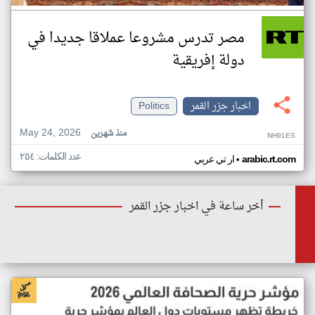
مصر تدرس مشروعا عملاقا جديدا في
دولة إفريقية
اخبار جزر القمر
Politics
May 24, 2026
منذ شهرين
NH91ES
عدد الكلمات: ٢٥٤
•
arabic.rt.com
ار تي عربي
أخر ساعة في اخبار جزر القمر