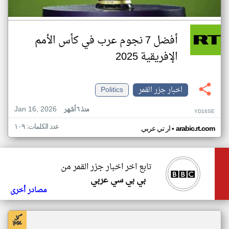
أفضل 7 نجوم عرب في كأس الأمم
الإفريقية 2025
اخبار جزر القمر
Politics
Jan 16, 2026
منذ ٦ أشهر
YD16SE
عدد الكلمات: ١٠٩
•
arabic.rt.com
ار تي عربي
تابع اخر اخبار جزر القمر من
بي بي سي عربي
مصادر أخرى