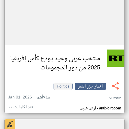
منتخب عربي وحيد يودع كأس إفريقيا
2025 من دور المجموعات
اخبار جزر القمر
Politics
Jan 01, 2026
منذ ٧ أشهر
YU55DX
عدد الكلمات: ١١٠
•
arabic.rt.com
ار تي عربي