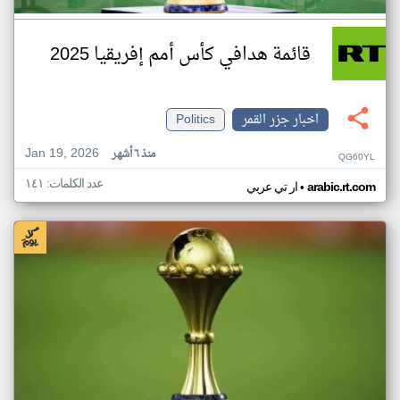
قائمة هدافي كأس أمم إفريقيا 2025
اخبار جزر القمر
Politics
Jan 19, 2026
منذ ٦ أشهر
QG60YL
عدد الكلمات: ١٤١
•
arabic.rt.com
ار تي عربي