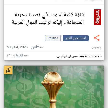
قفزة لافتة لسوريا في تصنيف حرية
الصحافة.. إليكم ترتيب الدول العربية
اخبار جزر القمر
Politics
May 04, 2026
منذ ٣ أشهر
VF17PD
عدد الكلمات: ٢٣١
•
arabic.cnn.com
سي ان ان عربي