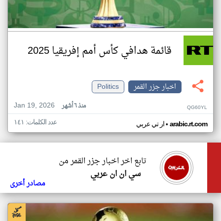
قائمة هدافي كأس أمم إفريقيا 2025
اخبار جزر القمر
Politics
Jan 19, 2026
منذ ٦ أشهر
QG60YL
عدد الكلمات: ١٤١
•
arabic.rt.com
ار تي عربي
تابع اخر اخبار جزر القمر من
سي ان ان عربي
مصادر أخرى