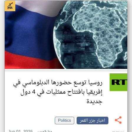
روسيا توسع حضورها الدبلوماسي في
إفريقيا بافتتاح ممثليات في 4 دول
جديدة
اخبار جزر القمر
Politics
Jun 01, 2026