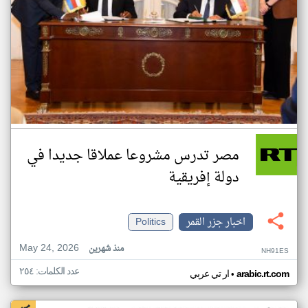
مصر تدرس مشروعا عملاقا جديدا في
دولة إفريقية
اخبار جزر القمر
Politics
May 24, 2026
منذ شهرين
NH91ES
عدد الكلمات: ٢٥٤
•
arabic.rt.com
ار تي عربي