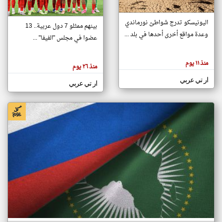
اليونيسكو تدرج شواطئ نورماندي
بينهم ممثلو 7 دول عربية.. 13
klyoum.com
وعدة مواقع أخرى أحدها في بلد ...
تغيير الدولة
عضوا في مجلس "الفيفا" ...
تعبر
مصادر الأخبار من جزر القمر
المقالات
الموجوده
اخبار جزر القمر على مدار الساعة
منذ ١١ يوم
هنا عن
منذ ٢٦ يوم
وجهة
نظر
أهم اخبار جزر القمر العاجلة والمباشرة
ار تي عربي
كاتبيها.
ار تي عربي