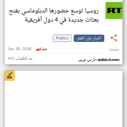
روسيا توسع حضورها الدبلوماسي بفتح
بعثات جديدة في 4 دول أفريقية
اخبار جزر القمر
Politics
Jun 30, 2026
منذ شهر
TG39ZI
عدد الكلمات: ٢٢٨
•
arabic.rt.com
ار تي عربي