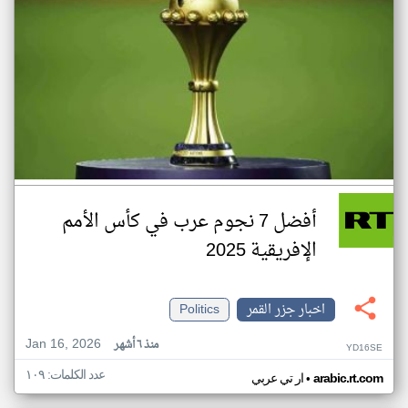
أفضل 7 نجوم عرب في كأس الأمم
الإفريقية 2025
اخبار جزر القمر
Politics
Jan 16, 2026
منذ ٦ أشهر
YD16SE
عدد الكلمات: ١٠٩
•
arabic.rt.com
ار تي عربي