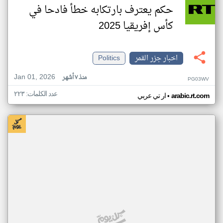
حكم يعترف بارتكابه خطأ فادحا في
كأس إفريقيا 2025
اخبار جزر القمر
Politics
Jan 01, 2026
منذ ٧ أشهر
PG03WV
عدد الكلمات: ٢٢٣
•
arabic.rt.com
ار تي عربي