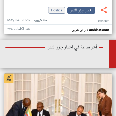
اخبار جزر القمر
Politics
May 24, 2026
منذ شهرين
OX58UY
عدد الكلمات: ٣٢٨
•
arabic.rt.com
ار تي عربي
أخر ساعة في اخبار جزر القمر