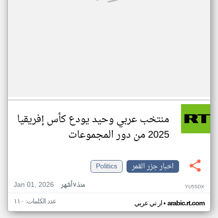
منتخب عربي وحيد يودع كأس إفريقيا
2025 من دور المجموعات
اخبار جزر القمر
Politics
Jan 01, 2026
منذ ٧ أشهر
YU55DX
عدد الكلمات: ١١٠
•
arabic.rt.com
ار تي عربي