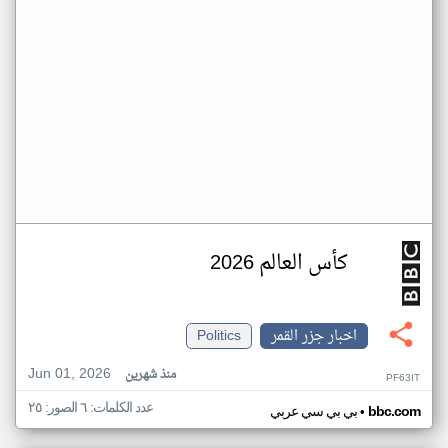
كأس العالم 2026
اخبار جزر القمر
Politics
Jun 01, 2026
منذ شهرين
PF63IT
عدد الكلمات: ٦ الصور: ٢٥
•
bbc.com
بي بي سي عربي