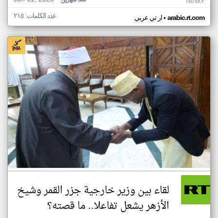
منذ شهرين
TN75KY
عدد الكلمات: ٢١٥
•
arabic.rt.com
ار تي عربي
لقاء بين وزير خارجية جزر القمر وشيخ
الأزهر يشعل تفاعلا.. ما قصته؟