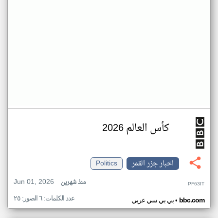
كأس العالم 2026
اخبار جزر القمر
Politics
Jun 01, 2026
منذ شهرين
PF63IT
عدد الكلمات: ٦ الصور: ٢٥
•
bbc.com
بي بي سي عربي