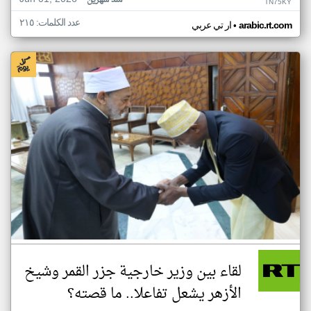
منذ شهرين
TN75KY
عدد الكلمات: ٢١٥
•
arabic.rt.com
ار تي عربي
لقاء بين وزير خارجية جزر القمر وشيخ
الأزهر يشعل تفاعلا.. ما قصته؟