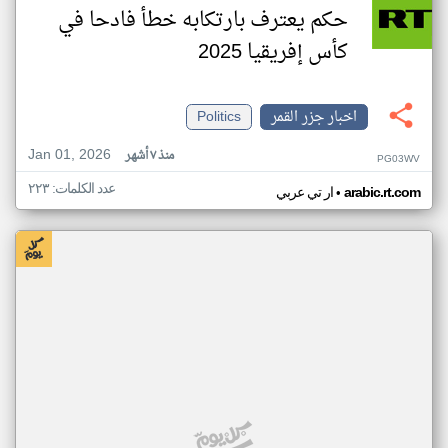
حكم يعترف بارتكابه خطأ فادحا في
كأس إفريقيا 2025
اخبار جزر القمر
Politics
Jan 01, 2026
منذ ٧ أشهر
PG03WV
عدد الكلمات: ٢٢٣
•
arabic.rt.com
ار تي عربي