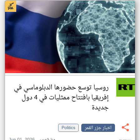
روسيا توسع حضورها الدبلوماسي في
إفريقيا بافتتاح ممثليات في 4 دول
جديدة
اخبار جزر القمر
Politics
Jun 01, 2026