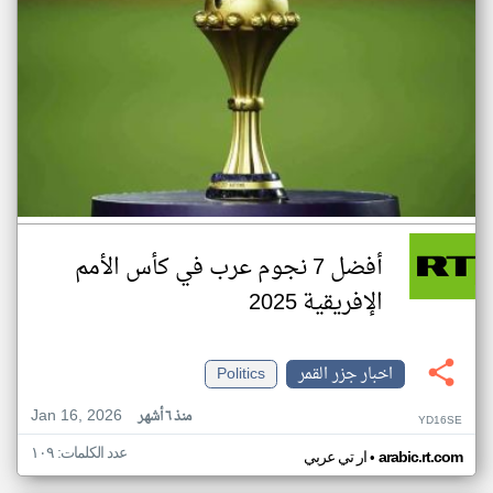
أفضل 7 نجوم عرب في كأس الأمم
الإفريقية 2025
اخبار جزر القمر
Politics
Jan 16, 2026
منذ ٦ أشهر
YD16SE
عدد الكلمات: ١٠٩
•
arabic.rt.com
ار تي عربي