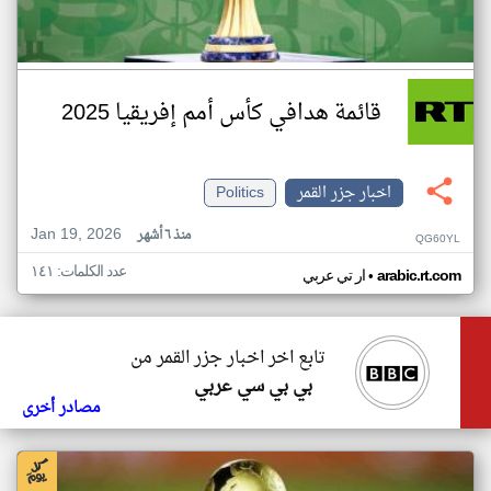
قائمة هدافي كأس أمم إفريقيا 2025
اخبار جزر القمر
Politics
Jan 19, 2026
منذ ٦ أشهر
QG60YL
عدد الكلمات: ١٤١
•
arabic.rt.com
ار تي عربي
تابع اخر اخبار جزر القمر من
بي بي سي عربي
مصادر أخرى