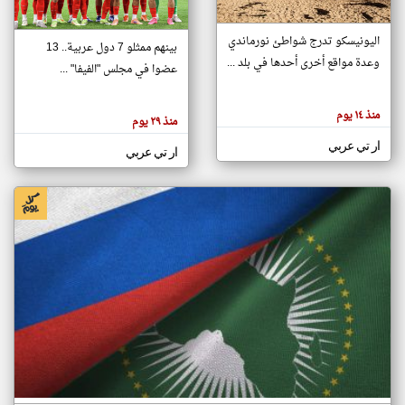
اليونيسكو تدرج شواطئ نورماندي
بينهم ممثلو 7 دول عربية.. 13
klyoum.com
وعدة مواقع أخرى أحدها في بلد ...
تغيير الدولة
عضوا في مجلس "الفيفا" ...
تعبر
مصادر الأخبار من جزر القمر
المقالات
الموجوده
اخبار جزر القمر على مدار الساعة
منذ ١٤ يوم
هنا عن
منذ ٢٩ يوم
وجهة
نظر
أهم اخبار جزر القمر العاجلة والمباشرة
ار تي عربي
كاتبيها.
ار تي عربي