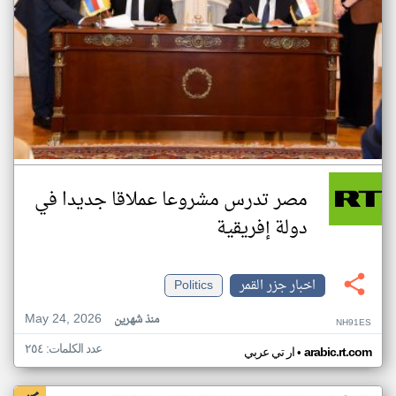
مصر تدرس مشروعا عملاقا جديدا في
دولة إفريقية
اخبار جزر القمر
Politics
May 24, 2026
منذ شهرين
NH91ES
عدد الكلمات: ٢٥٤
•
arabic.rt.com
ار تي عربي