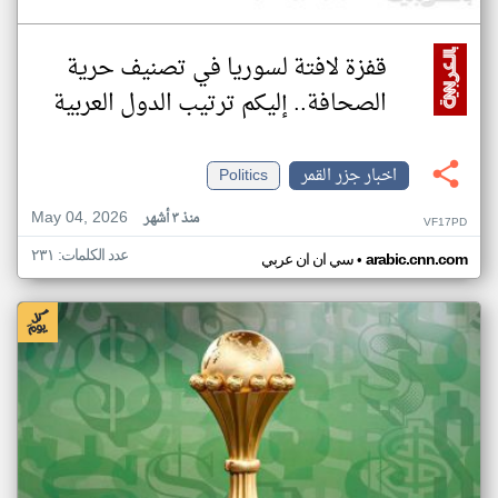
قفزة لافتة لسوريا في تصنيف حرية
الصحافة.. إليكم ترتيب الدول العربية
اخبار جزر القمر
Politics
May 04, 2026
منذ ٣ أشهر
VF17PD
عدد الكلمات: ٢٣١
•
arabic.cnn.com
سي ان ان عربي