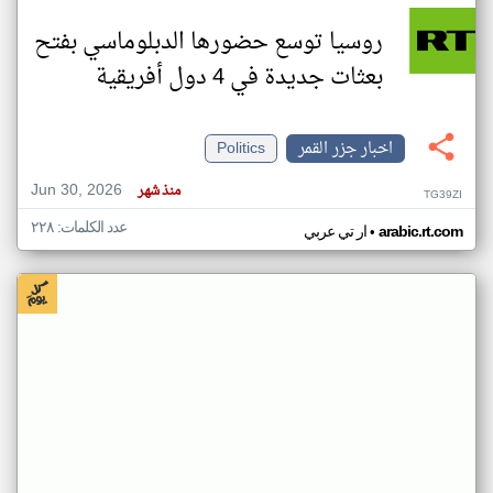
روسيا توسع حضورها الدبلوماسي بفتح
بعثات جديدة في 4 دول أفريقية
اخبار جزر القمر
Politics
Jun 30, 2026
منذ شهر
TG39ZI
عدد الكلمات: ٢٢٨
•
arabic.rt.com
ار تي عربي