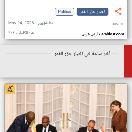
اخبار جزر القمر
Politics
May 24, 2026
منذ شهرين
OX58UY
عدد الكلمات: ٣٢٨
•
arabic.rt.com
ار تي عربي
أخر ساعة في اخبار جزر القمر