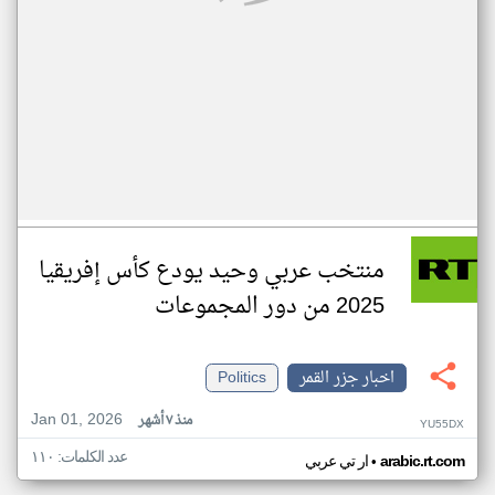
منتخب عربي وحيد يودع كأس إفريقيا
2025 من دور المجموعات
اخبار جزر القمر
Politics
Jan 01, 2026
منذ ٧ أشهر
YU55DX
عدد الكلمات: ١١٠
•
arabic.rt.com
ار تي عربي